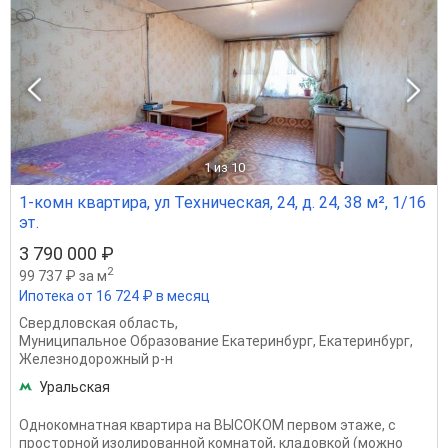
1
из 10
1-комн квартира, ул Техническая, 24, д. 24, 38 м², 1/16
эт.
3 790 000 ₽
2
99 737 ₽ за м
Ипотека от 16 724 ₽ в месяц
Свердловская область
,
Муниципальное Образование Екатеринбург
,
Екатеринбург
,
Железнодорожный р-н
Уральская
Однокомнатная квартира на ВЫСОКОМ первом этаже, с
просторной изолированной комнатой, кладовкой (можно