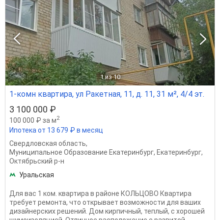
1
из 10
1-комн квартира, ул Ракетная, 11, д. 11, 31 м², 4/4 эт.
3 100 000 ₽
2
100 000 ₽ за м
Ипотека от 13 679 ₽ в месяц
Свердловская область
,
Муниципальное Образование Екатеринбург
,
Екатеринбург
,
Октябрьский р-н
Уральская
Для вас 1 ком. квартира в районе КОЛЬЦОВО Квартира
требует ремонта, что открывает возможности для ваших
дизайнерских решений. Дом кирпичный, теплый, с хорошей
шумоизоляцией. Отличное расположение с развитой