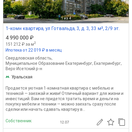
1
из 4
1-комн квартира, ул Готвальда, 3, д. 3, 33 м², 2/9 эт.
4 990 000 ₽
2
151 212 ₽ за м
Ипотека от 22 019 ₽ в месяц
Свердловская область
,
Муниципальное Образование Екатеринбург
,
Екатеринбург
,
Верх-Исетский р-н
Уральская
Продается уютная 1-комнатная квартира с мебелью и
техникой — заезжай и живи! Отличный вариант для жизни и
инвестиций. Вам не придется тратить время и деньги на
покупку мебели и техники — можно заехать сразу после
сделки или начать сдавать квартиру в...
Собственник
12.07