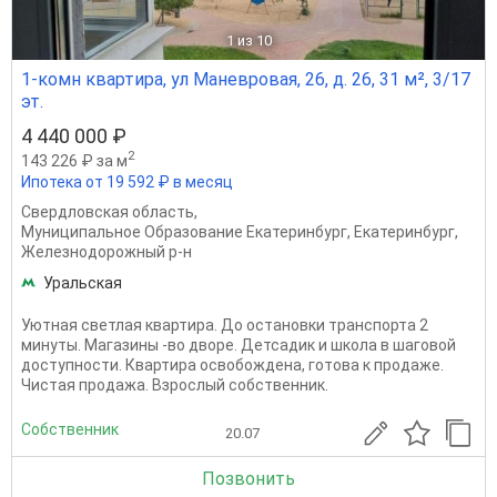
1
из 10
1-комн квартира, ул Маневровая, 26, д. 26, 31 м², 3/17
эт.
4 440 000 ₽
2
143 226 ₽ за м
Ипотека от 19 592 ₽ в месяц
Свердловская область
,
Муниципальное Образование Екатеринбург
,
Екатеринбург
,
Железнодорожный р-н
Уральская
Уютная светлая квартира. До остановки транспорта 2
минуты. Магазины -во дворе. Детсадик и школа в шаговой
доступности. Квартира освобождена, готова к продаже.
Чистая продажа. Взрослый собственник.
Собственник
20.07
Позвонить