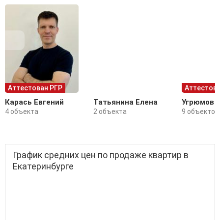
Аттестован РГР
Аттестова
Карась Евгений
Татьянина Елена
Угрюмов 
4 объекта
2 объекта
9 объектов
График средних цен по продаже квартир в
Екатеринбурге