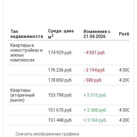
Средн. цена
Тип
Изменение с
Разброс
2
недвижимости
21.04.2026
м
Квартиры в
новостройках и
174 929 руб.
- 4 501 руб.
жилых
комплексах
176 236 руб.
- 3 194 руб.
4 300 000
178 850 руб.
- 580 руб.
4 200 000
Квартиры
(вторичный
153 798 руб.
+ 5 515 руб.
рынок)
151 670 руб.
+ 3 388 руб.
4 300 000
151 448 руб.
+ 3 166 руб.
4 200 000
Скачать изображение графика