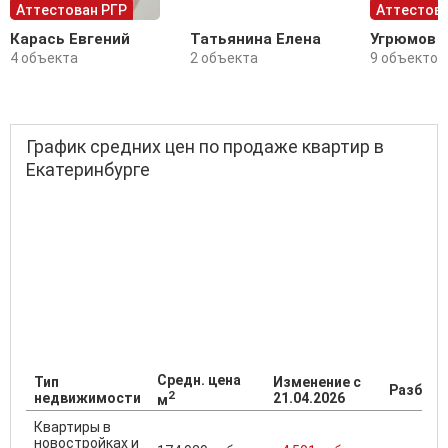
Аттестован РГР
Аттестова
Карась Евгений
Татьянина Елена
Угрюмов 
4 объекта
2 объекта
9 объектов
График средних цен по продаже квартир в
Екатеринбурге
Средн. цена
Тип
Изменение с
Разброс
2
недвижимости
21.04.2026
м
Квартиры в
новостройках и