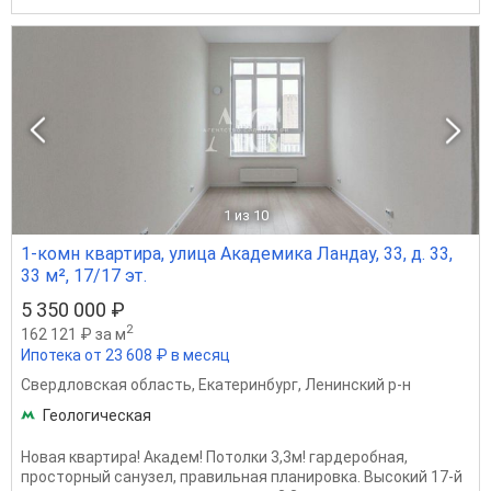
1
из 10
1-комн квартира, улица Академика Ландау, 33, д. 33,
33 м², 17/17 эт.
5 350 000 ₽
2
162 121 ₽ за м
Ипотека от 23 608 ₽ в месяц
Свердловская область
,
Екатеринбург
,
Ленинский р-н
Геологическая
Новая квартира! Академ! Потолки 3,3м! гардеробная,
просторный санузел, правильная планировка. Высокий 17-й