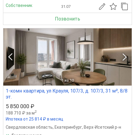
Собственник
31.07
Позвонить
1
из 10
1-комн квартира, ул Крауля, 107/3, д. 107/3, 31 м², 8/8
эт.
5 850 000 ₽
2
188 710 ₽ за м
Ипотека от 25 814 ₽ в месяц
Свердловская область
,
Екатеринбург
,
Верх-Исетский р-н