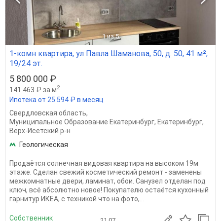
1
из 5
1-комн квартира, ул Павла Шаманова, 50, д. 50, 41 м²,
19/24 эт.
5 800 000 ₽
2
141 463 ₽ за м
Ипотека от 25 594 ₽ в месяц
Свердловская область
,
Муниципальное Образование Екатеринбург
,
Екатеринбург
,
Верх-Исетский р-н
Геологическая
Продаётся солнечная видовая квартира на высоком 19м
этаже. Сделан свежий косметический ремонт - заменены
межкомнатные двери, ламинат, обои. Санузел отделан под
ключ, всё абсолютно новое! Покупателю остаётся кухонный
гарнитур ИКЕА, с техникой что на фото,...
Собственник
21.07