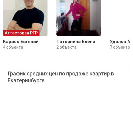
Аттестован РГР
Карась Евгений
Татьянина Елена
Удалов М
4 объекта
2 объекта
7 объектов
График средних цен по продаже квартир в
Екатеринбурге