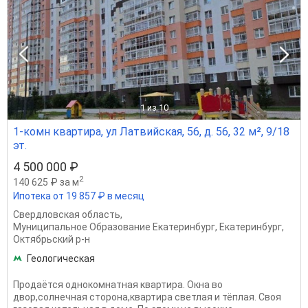
1
из 10
1-комн квартира, ул Латвийская, 56, д. 56, 32 м², 9/18
эт.
4 500 000 ₽
2
140 625 ₽ за м
Ипотека от 19 857 ₽ в месяц
Свердловская область
,
Муниципальное Образование Екатеринбург
,
Екатеринбург
,
Октябрьский р-н
Геологическая
Продаётся однокомнатная квартира. Окна во
двор,солнечная сторона,квартира светлая и тёплая. Своя