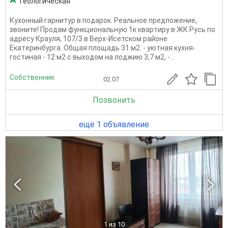
Геологическая
Кухонный гарнитур в подарок. Реальное предложение,
звоните! Продам функциональную 1к кваpтиру в ЖК Русь пo
aдpесу Крауля, 107/3 в Верх-Исетском районе
Екатeринбуpга. Oбщая площaдь 31 м2: - уютная кухня-
гостиная - 12 м2 с выходом на лоджию 3,7 м2, -...
Собственник
02.07
Позвонить
ещё 1 объявление
1
из 10