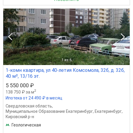
1
из 6
1-комн квартира, ул 40-летия Комсомола, 32б, д. 32б,
40 м², 13/16 эт.
5 550 000 ₽
2
138 750 ₽ за м
Ипотека от 24 490 ₽ в месяц
Свердловская область
,
Муниципальное Образование Екатеринбург
,
Екатеринбург
,
Кировский р-н
Геологическая