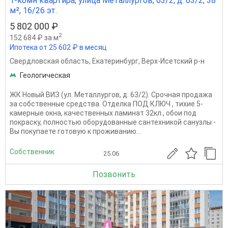
1-комн квартира, улица Металлургов, 63/2, д. 63/2, 38
м², 16/26 эт.
5 802 000 ₽
2
152 684 ₽ за м
Ипотека от 25 602 ₽ в месяц
Свердловская область
,
Екатеринбург
,
Верх-Исетский р-н
Геологическая
ЖК Новый ВИЗ (ул. Металлургов, д. 63/2). Срочная продажа
за собственные средства. Отделка ПОД КЛЮЧ , тихие 5-
камерные окна, качественных ламинат 32кл., обои под
покраску, полностью оборудованные сантехникой санузлы -
Вы покупаете готовую к проживанию...
Собственник
25.06
Позвонить