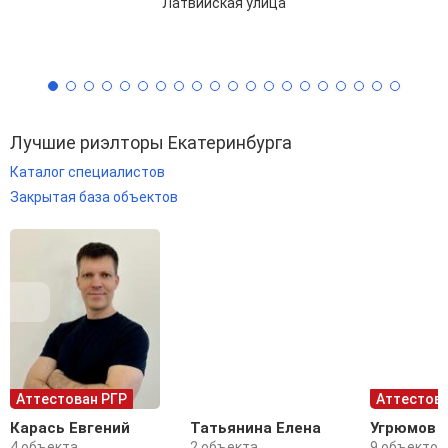
Латвийская улица
Лучшие риэлторы Екатеринбурга
Каталог специалистов
Закрытая база объектов
Аттестован РГР
Аттестова
Карась Евгений
Татьянина Елена
Угрюмов 
4 объекта
2 объекта
9 объектов