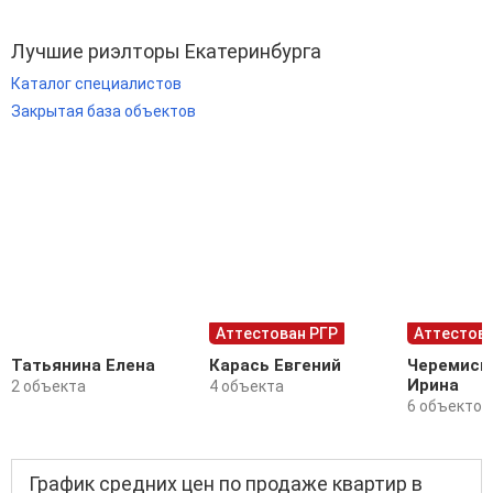
Лучшие риэлторы Екатеринбурга
Каталог специалистов
Закрытая база объектов
Аттестован РГР
Аттестова
Татьянина Елена
Карась Евгений
Черемиси
Ирина
2 объекта
4 объекта
6 объектов
График средних цен по продаже квартир в