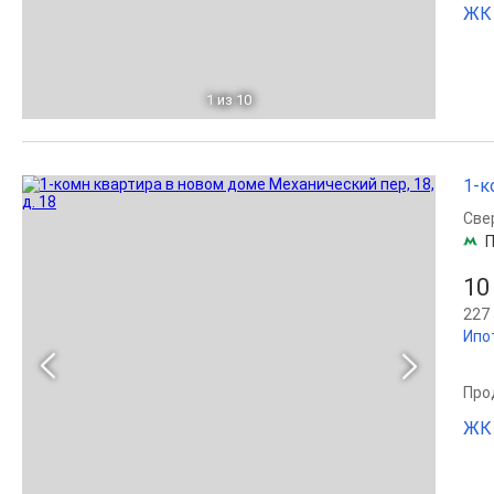
ЖК 
1
из 10
1-к
Све
П
10
227 
Ипо
Прод
ЖК 