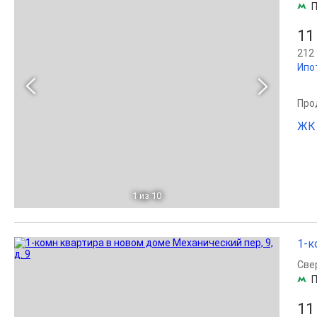
П
11
212 
Ипо
Прод
ЖК 
1
из 10
1-к
Све
П
11