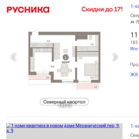
1-к
Све
П
11
183 
Ипо
Прод
ЖК 
1
из 10
1-к
Све