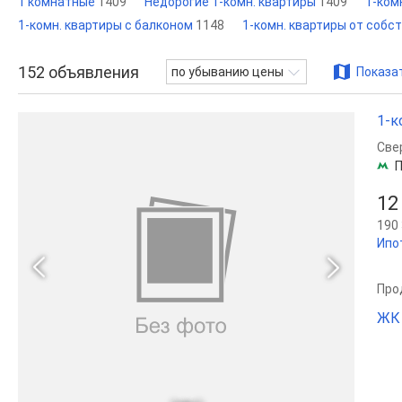
1 комнатные
1409
Недорогие 1-комн. квартиры
1409
1-ком
1-комн. квартиры с балконом
1148
1-комн. квартиры от собс
152
объявления
по убыванию цены
Показат
1-к
Све
П
12
190 
Ипо
Прод
ЖК 