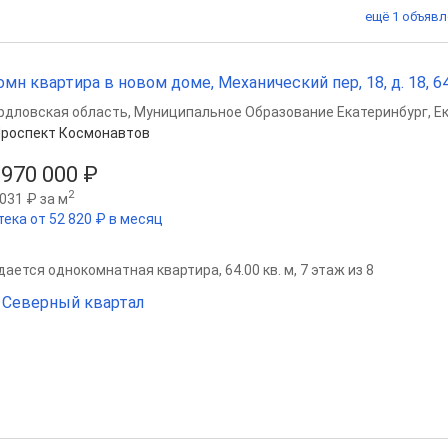
ещё 1 объявл
омн квартира в новом доме, Механический пер, 18, д. 18, 64 
рдловская область
,
Муниципальное Образование Екатеринбург
,
Е
роспект Космонавтов
 970 000 ₽
2
031 ₽ за м
тека от 52 820 ₽ в месяц
ается однокомнатная квартира, 64.00 кв. м, 7 этаж из 8
Северный квартал