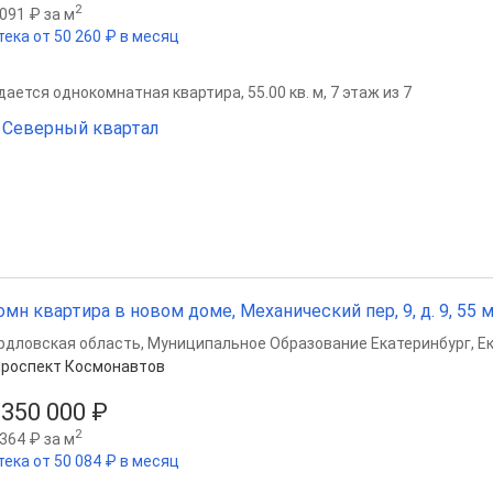
2
091 ₽ за м
тека от 50 260 ₽ в месяц
ается однокомнатная квартира, 55.00 кв. м, 7 этаж из 7
Северный квартал
омн квартира в новом доме, Механический пер, 9, д. 9, 55 м²
рдловская область
,
Муниципальное Образование Екатеринбург
,
Е
роспект Космонавтов
 350 000 ₽
2
364 ₽ за м
тека от 50 084 ₽ в месяц