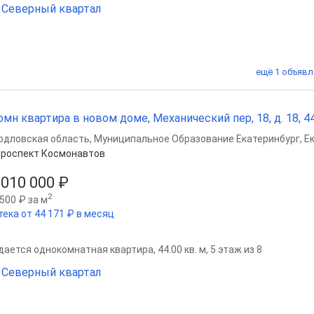
Северный квартал
ещё 1 объявл
омн квартира в новом доме, Механический пер, 18, д. 18, 44 
рдловская область
,
Муниципальное Образование Екатеринбург
,
Е
роспект Космонавтов
 010 000 ₽
2
500 ₽ за м
тека от 44 171 ₽ в месяц
ается однокомнатная квартира, 44.00 кв. м, 5 этаж из 8
Северный квартал