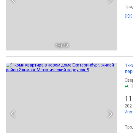
Прод
ЖК 
1
из 10
1-к
пер
Све
П
11
202 
Ипо
Прод