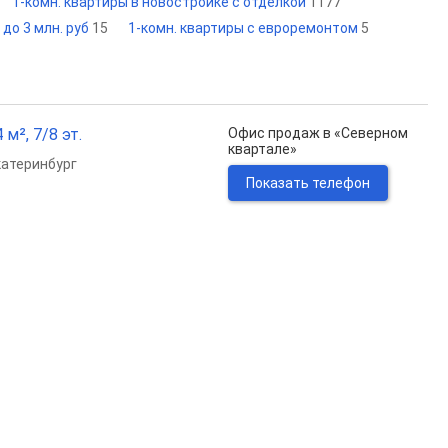
1-комн. квартиры в новостройке с отделкой
1177
 до 3 млн. руб
15
1-комн. квартиры с евроремонтом
5
м², 7/8 эт.
Офис продаж в «Северном
квартале»
катеринбург
Показать телефон