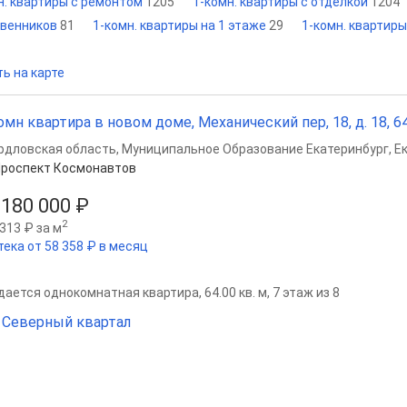
н. квартиры с ремонтом
1205
1-комн. квартиры с отделкой
1204
твенников
81
1-комн. квартиры на 1 этаже
29
1-комн. квартиры
ь на карте
омн квартира в новом доме, Механический пер, 18, д. 18, 64 
рдловская область
,
Муниципальное Образование Екатеринбург
,
Е
роспект Космонавтов
 180 000 ₽
2
313 ₽ за м
тека от 58 358 ₽ в месяц
ается однокомнатная квартира, 64.00 кв. м, 7 этаж из 8
Северный квартал