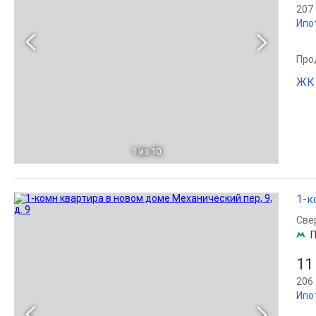
207 
Ипо
Прод
ЖК 
1
из 10
1-к
Све
П
11
206 
Ипо