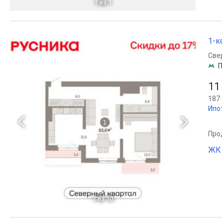
1
из 1
1-к
Све
П
11
187 
Ипо
Прод
ЖК 
1
из 10