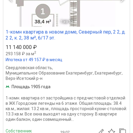
1
из 10
1-комн квартира в новом доме, Северный пер, 2 2, д.
2 2, к. 2, 38 м², 6/17 эт.
11 140 000 ₽
2
293 158 ₽ за м
Ипотека от 49 157 ₽ в месяц
Свердловская область
,
Муниципальное Образование Екатеринбург
,
Екатеринбург
,
Верх-Исетский р-н
Площадь 1905 года
1-комн. квартира от застройщика с предчистовой отделкой
в ЖК Городские легенды на 6 этаже. Общая площадь: 38.4
кв.м., жилая: 13.2 кв.м., площадь просторной кухни-столовой:
13.3 кв.м. Все окна выходят на одну сторону. В квартире
один балкон, один совмещенный...
Собственник
29.07