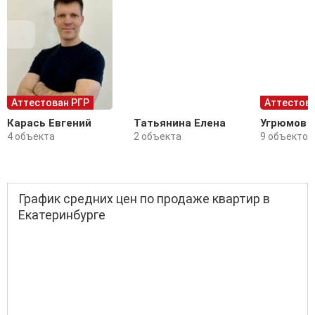
Аттестован РГР
Аттестова
Карась Евгений
Татьянина Елена
Угрюмов 
4 объекта
2 объекта
9 объектов
График средних цен по продаже квартир в
Екатеринбурге