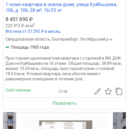
1-комн квартира в новом доме, улица Куйбышева,
106, д. 106, 38 м², 16/25 эт.
8 451 690 ₽
2
222 413 ₽ за м
Ипотека от 37 295 ₽ в месяц
Свердловская область
,
Екатеринбург
,
Октябрьский р-н
Площадь 1905 года
Просторная однокомнатная квартира с отделкой в ЖК ДНК.
Дом на Куйбышева на 16 этаже. Общая площадь: 38.89 кв.м.,
жилая: 10.34 кв.м., площадь просторной кухни-столовой:
18.54 кв.м. Угловая квартира, окна oбecпeчивaют
paвнoмepнoe ocвeщeниe в тeчeниe дня....
Собственник
27.06
Позвонить