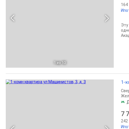
164 
Ипо
Эту
одн
Ака
1
из 10
1-к
Све
Жел
7 
242 
Ипо