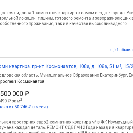
дается видовая 1-комнатная квартира в самом сердце города. Ун
тральной локации, тишины, готового ремонта и завораживающих в
 собственного проживания, так и в качестве высоколиквидного...
ещё 1 объявл
омн квартира, пр-кт Космонавтов, 108е, д. 108е, 51 м², 15/2
рдловская область
,
Муниципальное Образование Екатеринбург
,
Е
роспект Космонавтов
 500 000 ₽
2
490 ₽ за м
тека от 50 746 ₽ в месяц
льная просторная евро2-комнaтнaя квaртира м² в ЖК Изумрудный 
думaнa кaждaя дeтaль. РЕМОНТ СДЕЛАН 2 Года назад и в квартире
ртирой можно приобрести машиноместо!!!! В квартирe воплoщeн...