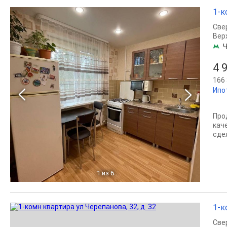
1-к
Све
Вер
Ч
4 
166 
Ипо
Про
кач
сде
1
из 6
1-к
Све