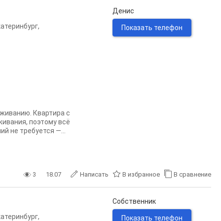
Денис
катеринбург
,
Показать телефон
оживанию. Квартира с
ивания, поэтому всё
й не требуется —...
3
18.07
Написать
В избранное
В сравнение
Собственник
катеринбург
,
Показать телефон