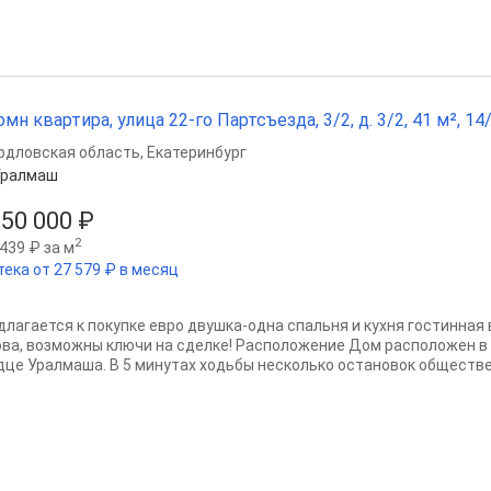
омн квартира, улица 22-го Партсъезда, 3/2, д. 3/2, 41 м², 14/
рдловская область
,
Екатеринбург
Уралмаш
250 000 ₽
2
439 ₽ за м
тека от 27 579 ₽ в месяц
длагается к покупке евро двушка-одна спальня и кухня гостинная
ова, возможны ключи на сделке! Расположение Дом расположен в
дце Урaлмaша. В 5 минутах ходьбы несколько остановок обществен