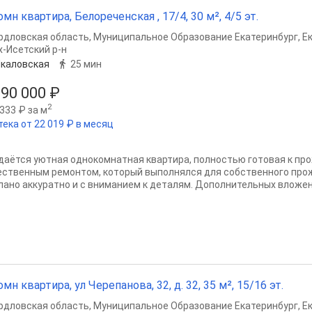
омн квартира, Белореченская , 17/4, 30 м², 4/5 эт.
рдловская область
,
Муниципальное Образование Екатеринбург
,
Е
х-Исетский р-н
каловская
25 мин
990 000 ₽
2
333 ₽ за м
тека от 22 019 ₽ в месяц
даётся уютная однокомнатная квартира, полностью готовая к пр
ественным ремонтом, который выполнялся для собственного прож
лано аккуратно и с вниманием к деталям. Дополнительных вложени
омн квартира, ул Черепанова, 32, д. 32, 35 м², 15/16 эт.
рдловская область
,
Муниципальное Образование Екатеринбург
,
Е