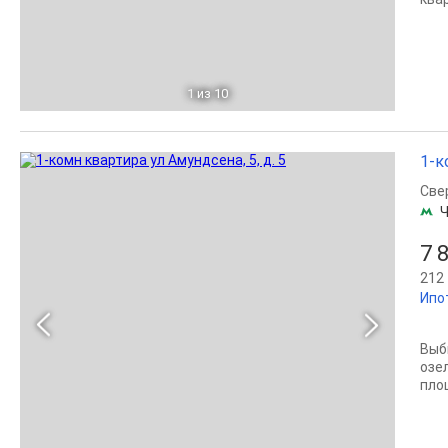
1
из 10
1-к
Све
Ч
7 
212 
Ипо
Выб
озе
пло