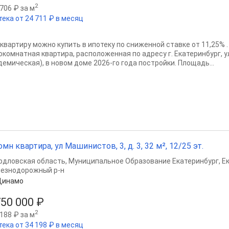
2
706 ₽ за м
тека от 24 711 ₽ в месяц
 квартиру можно купить в ипотеку по сниженной ставке от 11,25% 
окомнатная квартира, расположенная по адресу г. Екатеринбург, у
демическая), в новом доме 2026-го года постройки. Площадь...
омн квартира, ул Машинистов, 3, д. 3, 32 м², 12/25 эт.
рдловская область
,
Муниципальное Образование Екатеринбург
,
Е
езнодорожный р-н
Динамо
750 000 ₽
2
188 ₽ за м
тека от 34 198 ₽ в месяц