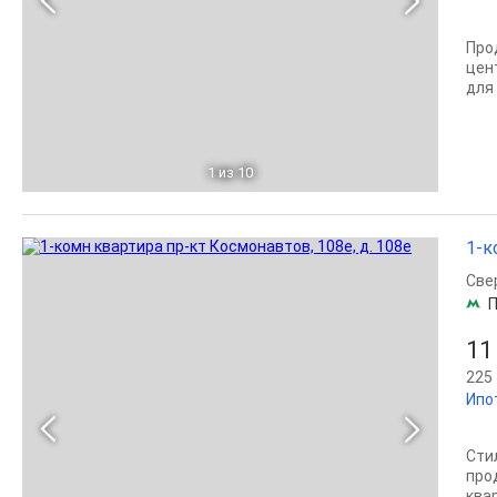
Про
цен
для
1
из 10
1-к
Све
П
11
225 
Ипо
Сти
пpo
ква