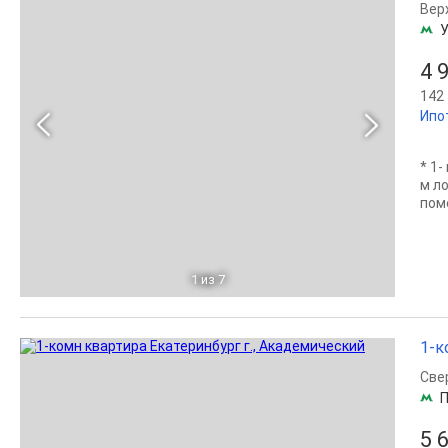
Вер
У
4 
142 
Ипо
* 1
м л
пом
1
из 7
1-к
Све
П
5 