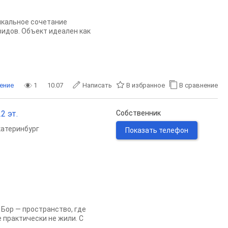
икальное сочетание
идов. Объект идеален как
ение
1
10.07
Написать
В избранное
В сравнение
2 эт.
Собственник
катеринбург
Показать телефон
Боp — прoстрaнcтвo, где
 практически не жили. С