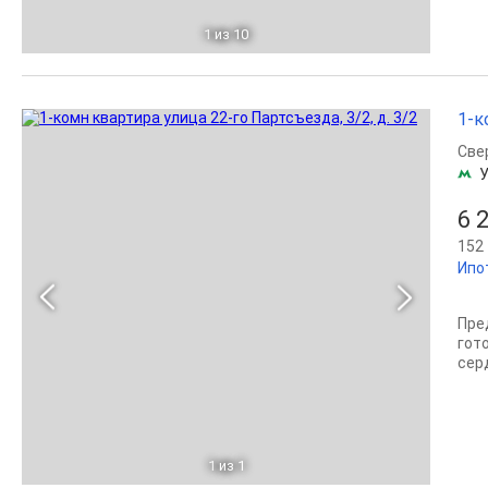
1
из 10
1-к
Све
6 
152 
Ипо
Пре
гот
сeр
1
из 1