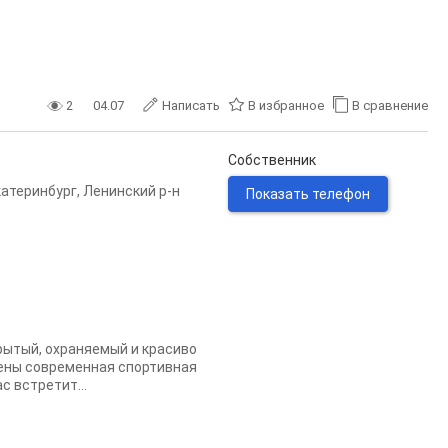
2
04.07
Написать
В избранное
В сравнение
Собственник
катеринбург
,
Ленинский р-н
Показать телефон
рытый, охраняемый и красиво
лены современная спортивная
с встретит...