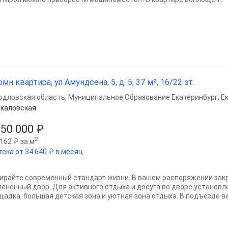
омн квартира, ул Амундсена, 5, д. 5, 37 м², 16/22 эт.
рдловская область
,
Муниципальное Образование Екатеринбург
,
Е
каловская
850 000 ₽
2
162 ₽ за м
тека от 34 640 ₽ в месяц
ирайте современный стандарт жизни. В вашем распоряжении зак
ленённый двор. Для активного отдыха и досуга во дворе установ
щадка, большая детская зона и уютная зона отдыха. В подъезде ва