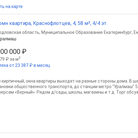
ть на карте
омн квартира, Краснофлотцев, 4, 58 м², 4/4 эт.
рдловская область
,
Муниципальное Образование Екатеринбург
,
Е
Уралмаш
300 000 ₽
2
79 ₽ за м
тека от 23 387 ₽ в месяц
 кирпичный, окна квартиры выходят на разные стороны дома. В ш
ановки общественного транспорта, до станции метро "Уралмаш" 5
версам «Верный». Рядом д/сады, школы, магазины и т.д. Торг обсу