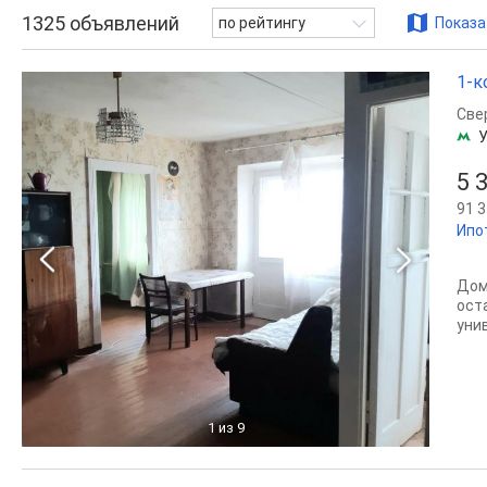
1325
объявлений
по рейтингу
Показа
1-к
Све
5 
91 3
Ипо
Дом
ост
уни
1
из 9