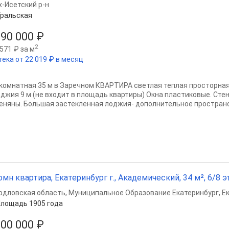
х-Исетский р-н
ральская
990 000 ₽
2
571 ₽ за м
тека от 22 019 ₽ в месяц
- комнатная 35 м в Заречном КВАРТИРА светлая теплая просторная 
оджия 9 м (не входит в площадь квартиры) Окна пластиковые. Стен
еняны. Большая застекленная лоджия- дополнительное пространст
омн квартира, Екатеринбург г., Академический, 34 м², 6/8 эт
рдловская область
,
Муниципальное Образование Екатеринбург
,
Е
лощадь 1905 года
600 000 ₽