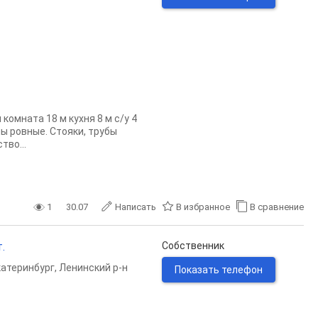
комната 18 м кухня 8 м с/у 4
ы ровные. Стояки, трубы
во...
1
30.07
Написать
В избранное
В сравнение
.
Собственник
катеринбург
,
Ленинский р-н
Показать телефон