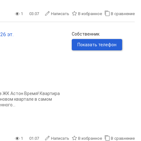
1
03.07
Написать
В избранное
В сравнение
26 эт.
Собственник
Показать телефон
 в ЖК Астон Время! Квартира
 новом квартaле в cамoм
ного...
1
01.07
Написать
В избранное
В сравнение