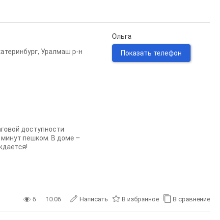
Ольга
катеринбург
,
Уралмаш р-н
Показать телефон
аговой доступности
 минут пешком. В доме –
ждается!
6
10.06
Написать
В избранное
В сравнение