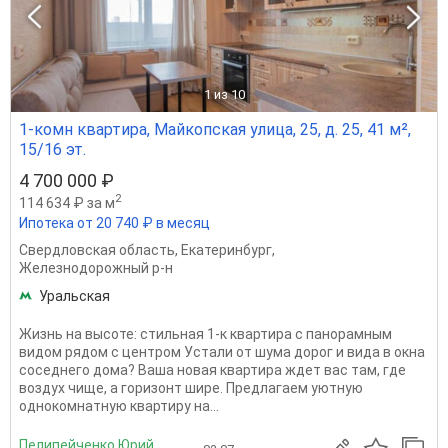
1
из 10
1-комн квартира, Майкопская улица, 25, д. 25, 41 м²,
15/16 эт.
4 700 000 ₽
2
114 634 ₽ за м
Ипотека от 20 740 ₽ в месяц
Свердловская область
,
Екатеринбург
,
Железнодорожный р-н
Уральская
Жизнь на высоте: стильная 1-к квартира с панорамным
видом рядом с центром Устали от шума дорог и вида в окна
соседнего дома? Ваша новая квартира ждет вас там, где
воздух чище, а горизонт шире. Предлагаем уютную
однокомнатную квартиру на...
Пелипейченко Юрий