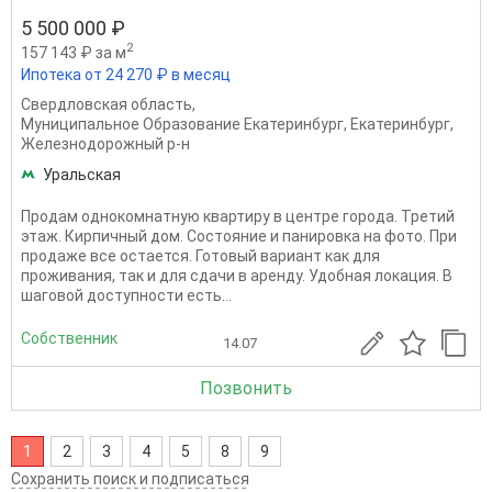
5 500 000 ₽
2
157 143 ₽ за м
Ипотека от 24 270 ₽ в месяц
Свердловская область
,
Муниципальное Образование Екатеринбург
,
Екатеринбург
,
Железнодорожный р-н
Уральская
Продам однокомнатную квартиру в центре города. Третий
этаж. Кирпичный дом. Состояние и панировка на фото. При
продаже все остается. Готовый вариант как для
проживания, так и для сдачи в аренду. Удобная локация. В
шаговой доступности есть...
Собственник
14.07
Позвонить
1
2
3
4
5
8
9
Сохранить поиск и подписаться