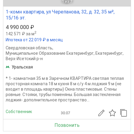
1
из 7
1-комн квартира, ул Черепанова, 32, д. 32, 35 м²,
15/16 эт.
4 990 000 ₽
2
142 571 ₽ за м
Ипотека от 22 019 ₽ в месяц
Свердловская область
,
Муниципальное Образование Екатеринбург
,
Екатеринбург
,
Верх-Исетский р-н
Уральская
* 1- комнатная 35 м в Заречном КВАРТИРА светлая теплая
просторная комната 18 м кухня 8 м с/у 4 м лоджия 9 м (не
входит в площадь квартиры) Окна пластиковые. Стены
ровные. Стояки, трубы поменяны. Большая застекленная
лоджия- дополнительное пространство...
Собственник
30.07
Позвонить