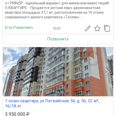
от PRINZIP - идеальный вариант для жизни или инвестиций!
О КВАРТИРЕ: - Продается уютная евро-двухкомнатная
квартира площадью 37,1 м², расположенная на 10 этаже
современного жилого комплекса «Татлин». -...
Егор Романович
10.07
Позвонить
1
из 10
1-комн квартира, ул Латвийская, 56, д. 56, 32 м²,
16/18 эт.
3 950 000 ₽