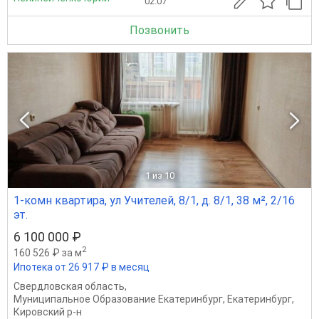
02.07
Позвонить
1
из 10
1-комн квартира, ул Учителей, 8/1, д. 8/1, 38 м², 2/16
эт.
6 100 000 ₽
2
160 526 ₽ за м
Ипотека от 26 917 ₽ в месяц
Свердловская область
,
Муниципальное Образование Екатеринбург
,
Екатеринбург
,
Кировский р-н