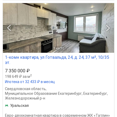
1
из 10
1-комн квартира, ул Готвальда, 24, д. 24, 37 м², 10/35
эт.
7 350 000 ₽
2
198 649 ₽ за м
Ипотека от 32 433 ₽ в месяц
Свердловская область
,
Муниципальное Образование Екатеринбург
,
Екатеринбург
,
Железнодорожный р-н
Уральская
Евро-двухкомнатная квартира в современном ЖК «Татлин»