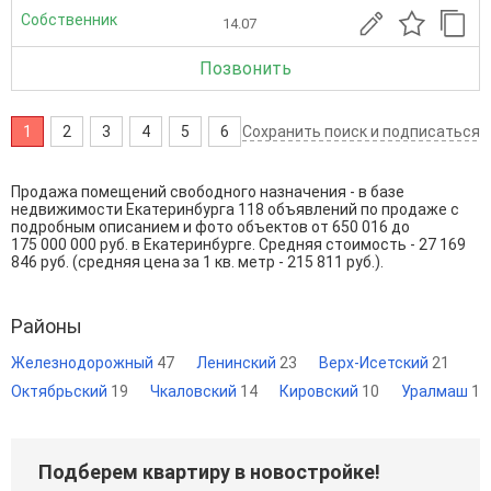
Собственник
14.07
Позвонить
1
2
3
4
5
6
Сохранить поиск и подписаться
Продажа помещений свободного назначения - в базе
недвижимости Екатеринбурга 118 объявлений по продаже с
подробным описанием и фото объектов от
650 016
до
175 000 000
руб. в Екатеринбурге. Средняя стоимость - 27 169
846 руб. (средняя цена за 1 кв. метр - 215 811 руб.).
Районы
Железнодорожный
47
Ленинский
23
Верх-Исетский
21
Октябрьский
19
Чкаловский
14
Кировский
10
Уралмаш
1
Подберем квартиру в новостройке!