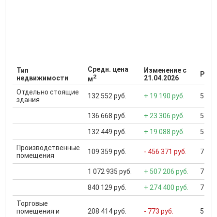
Средн. цена
Тип
Изменение с
Разб
2
недвижимости
21.04.2026
м
Отдельно стоящие
132 552 руб.
+ 19 190 руб.
550 0
здания
136 668 руб.
+ 23 306 руб.
550 0
132 449 руб.
+ 19 088 руб.
550 0
Производственные
109 359 руб.
- 456 371 руб.
7 933
помещения
1 072 935 руб.
+ 507 206 руб.
7 933
840 129 руб.
+ 274 400 руб.
7 834
Торговые
помещения и
208 414 руб.
- 773 руб.
5 748