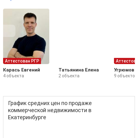
Аттестован РГР
Аттестова
Карась Евгений
Татьянина Елена
Угрюмов 
4 объекта
2 объекта
9 объектов
График средних цен по продаже
коммерческой недвижимости в
Екатеринбурге