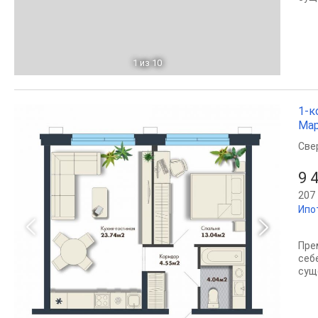
1
из 10
1-к
Мар
Све
9 
207 
Ипо
Пре
себ
сущ