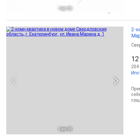
1
из 10
2-к
Мар
Све
12
204 
Ипо
Пре
себ
сущ
1
из 10