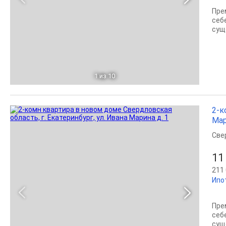
Пре
себ
сущ
1
из 10
2-к
Мар
Све
11
211 
Ипо
Пре
себ
сущ