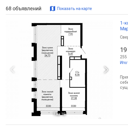
68
объявлений
Показать на карте
1-к
Мар
Све
19
255 
Ипо
Пре
себ
сущ
1
из 10