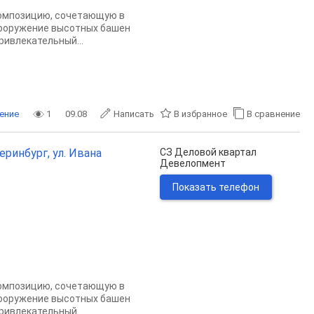
композицию, сочетающую в
сооружение высотных башен
ивлекательный...
ение
1
09.08
Написать
В избранное
В сравнение
еринбург, ул. Ивана
СЗ Деловой квартал
Девелопмент
Показать телефон
композицию, сочетающую в
сооружение высотных башен
ивлекательный...