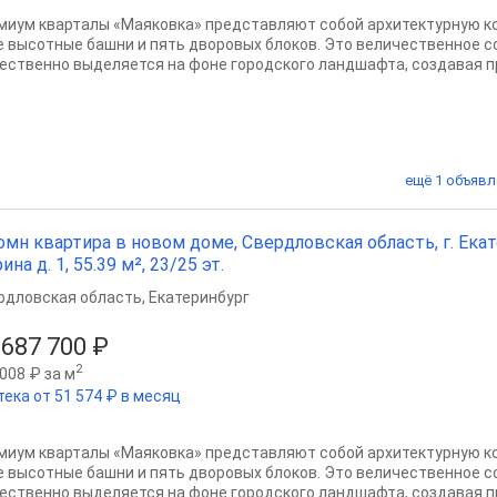
миум кварталы «Маяковка» представляют собой архитектурную 
е высотные башни и пять дворовых блоков. Это величественное 
ественно выделяется на фоне городского ландшафта, создавая пр
ещё 1 объявл
омн квартира в новом доме, Свердловская область, г. Екат
ина д. 1, 55.39 м², 23/25 эт.
рдловская область
,
Екатеринбург
 687 700 ₽
2
008 ₽ за м
тека от 51 574 ₽ в месяц
миум кварталы «Маяковка» представляют собой архитектурную 
е высотные башни и пять дворовых блоков. Это величественное 
ественно выделяется на фоне городского ландшафта, создавая пр