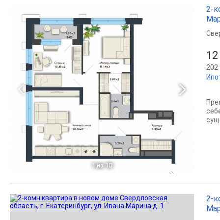
2-к
Мар
Све
12
202 
Ипо
Пре
себ
сущ
1
из 10
2-к
Мар