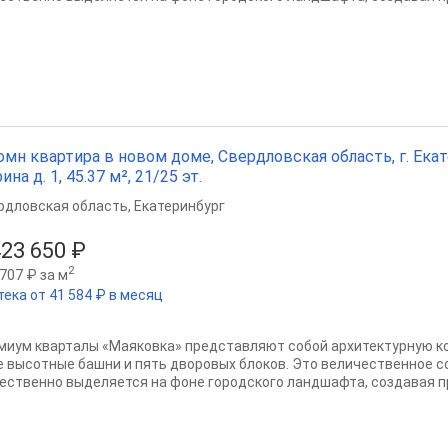
омн квартира в новом доме, Свердловская область, г. Екат
ина д. 1, 45.37 м², 21/25 эт.
рдловская область
,
Екатеринбург
423 650 ₽
2
707 ₽ за м
тека от 41 584 ₽ в месяц
миум кварталы «Маяковка» представляют собой архитектурную 
е высотные башни и пять дворовых блоков. Это величественное 
ественно выделяется на фоне городского ландшафта, создавая пр