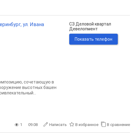
еринбург, ул. Ивана
СЗ Деловой квартал
Девелопмент
Показать телефон
композицию, сочетающую в
сооружение высотных башен
ивлекательный...
1
09.08
Написать
В избранное
В сравнение