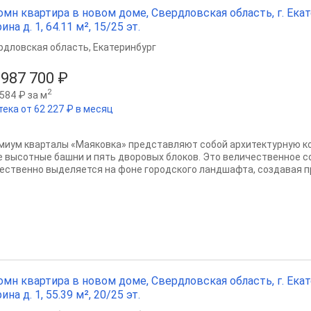
омн квартира в новом доме, Свердловская область, г. Екат
ина д. 1, 64.11 м², 15/25 эт.
рдловская область
,
Екатеринбург
 987 700 ₽
2
584 ₽ за м
тека от 62 227 ₽ в месяц
миум кварталы «Маяковка» представляют собой архитектурную 
е высотные башни и пять дворовых блоков. Это величественное 
ественно выделяется на фоне городского ландшафта, создавая пр
омн квартира в новом доме, Свердловская область, г. Екат
ина д. 1, 55.39 м², 20/25 эт.