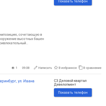
Показать телефон
композицию, сочетающую в
сооружение высотных башен
ивлекательный...
1
09.08
Написать
В избранное
В сравнение
еринбург, ул. Ивана
СЗ Деловой квартал
Девелопмент
Показать телефон