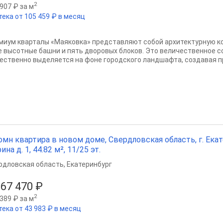
2
907 ₽ за м
тека от 105 459 ₽ в месяц
миум кварталы «Маяковка» представляют собой архитектурную 
е высотные башни и пять дворовых блоков. Это величественное 
ественно выделяется на фоне городского ландшафта, создавая пр
омн квартира в новом доме, Свердловская область, г. Екат
ина д. 1, 44.82 м², 11/25 эт.
рдловская область
,
Екатеринбург
967 470 ₽
2
389 ₽ за м
тека от 43 983 ₽ в месяц