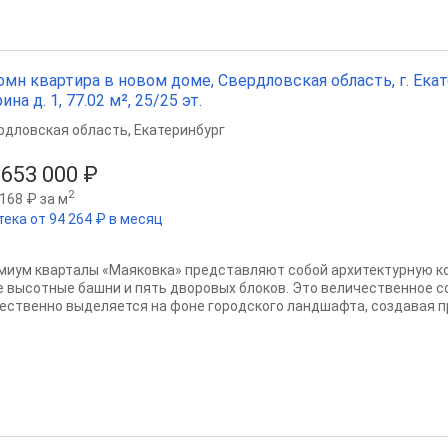
омн квартира в новом доме, Свердловская область, г. Екат
ина д. 1, 77.02 м², 25/25 эт.
рдловская область
,
Екатеринбург
 653 000 ₽
2
168 ₽ за м
тека от 94 264 ₽ в месяц
миум кварталы «Маяковка» представляют собой архитектурную 
е высотные башни и пять дворовых блоков. Это величественное 
ественно выделяется на фоне городского ландшафта, создавая пр