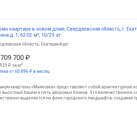
омн квартира в новом доме, Свердловская область, г. Екат
ина д. 1, 62.02 м², 10/25 эт.
рдловская область
,
Екатеринбург
 709 700 ₽
2
929 ₽ за м
тека от 60 896 ₽ в месяц
миум кварталы «Маяковка» представляют собой архитектурную 
е высотные башни и пять дворовых блоков. Это величественное 
ественно выделяется на фоне городского ландшафта, создавая пр