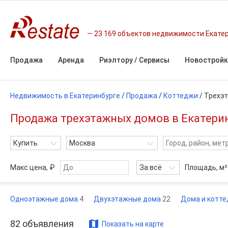
23 169 объектов недвижимости Екате
Продажа
Аренда
Риэлтору / Сервисы
Новостройк
Недвижимость в Екатеринбурге
/
Продажа
/
Коттеджи
/
Трехэ
Продажа трехэтажных домов в Екатерин
Купить
Москва
Макс цена, ₽
За всё
Площадь,
м²
Одноэтажные дома
4
Двухэтажные дома
22
Дома и котт
82
объявления
Показать на карте