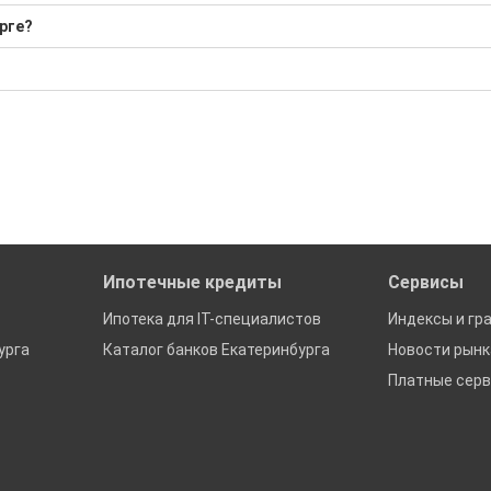
рге?
000 Р; Средняя: 48 750 000 Р
бора подходящего вам варианта
ю
да это будет нужно'
ах в Екатеринбурге
Ипотечные кредиты
Сервисы
Ипотека для IT-специалистов
Индексы и гр
урга
Каталог банков Екатеринбурга
Новости рын
Платные сер