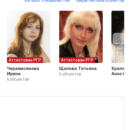
Каталог специалистов
Закрытая база объектов
Аттестован РГР
Аттестован РГР
Черемисинова
Щапова Татьяна
Храпови
Ирина
Анастас
6 объектов
6 объектов