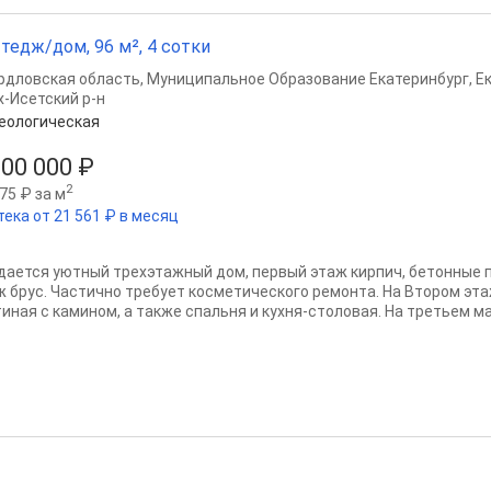
тедж/дом, 96 м², 4 сотки
рдловская область
,
Муниципальное Образование Екатеринбург
,
Е
х-Исетский р-н
еологическая
500 000 ₽
2
75 ₽ за м
тека от 21 561 ₽ в месяц
дается уютный трехэтажный дом, первый этаж кирпич, бетонные 
ж брус. Частично требует косметического ремонта. На Втором э
тиная с камином, а также спальня и кухня-столовая. На третьем ма