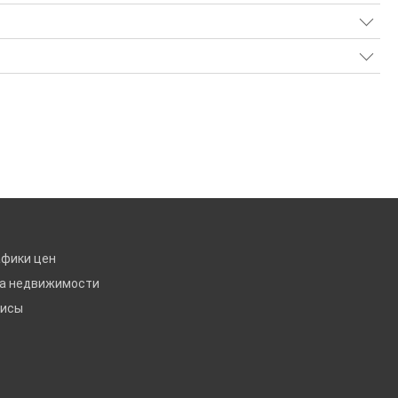
афики цен
ка недвижимости
висы