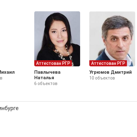
Аттестован РГР
Аттестован РГР
Михаил
Павлычева
Угрюмов Дмитрий
Наталья
ов
10 объектов
6 объектов
инбурге