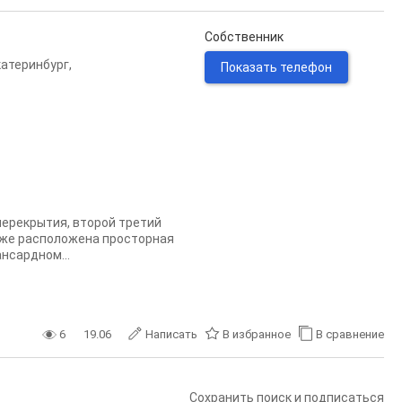
Собственник
катеринбург
,
Показать телефон
перекрытия, второй третий
таже расположена просторная
нсардном...
6
19.06
Написать
В избранное
В сравнение
Сохранить поиск и подписаться