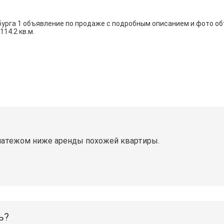
урга 1 объявление по продаже с подробным описанием и фото о
14.2 кв.м.
латежом ниже аренды похожей квартиры.
ь?