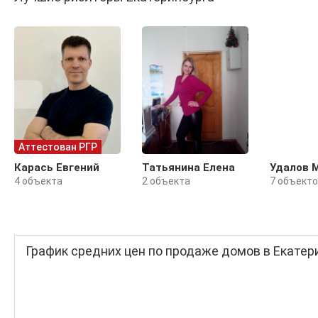
Аттестован РГР
Карась Евгений
Татьянина Елена
Удалов 
4 объекта
2 объекта
7 объект
График средних цен по продаже домов в Екатер