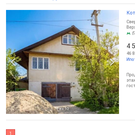
Кот
Све
Вер
Г
4 
46 8
Ипо
Про
эта
гос
1
из 10
1