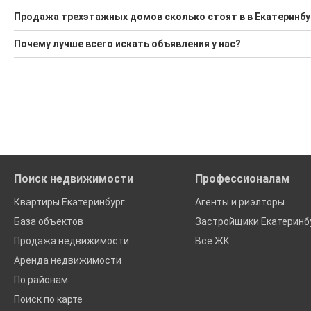
Ищите, как Купить трехэтажный дом?
Продажа трехэтажных домов сколько стоят в в Екатеринбу
1 актуальное и проверенное объявление
Минимальная цена: 4 500 000 Р. Максимальная цена: 93 000 
Почему лучше всего искать объявления у нас?
Воспользуйтесь нашим поиском по новостройкам, для под
Средняя площадь: 114.2 кв.м.
Все объявления проверены и проходят строгую модераци
'Сохраните результаты поиска и возвращайтесь к нему, ког
Удобный поиск, есть подписка на новые объявления
Помогаем с подбором выгодных ипотечных программ в банк
Поиск недвижимости
Профессионалам
Квартиры Екатеринбург
Агенты и риэлторы
База объектов
Застройщики Екатеринб
Продажа недвижимости
Все ЖК
Аренда недвижимости
По районам
Поиск по карте