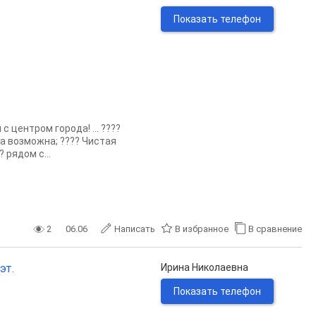
Показать телефон
 центром города! … ????
а возможна; ???? Чистая
рядом с...
2
06.06
Написать
В избранное
В сравнение
эт.
Ирина Николаевна
Показать телефон