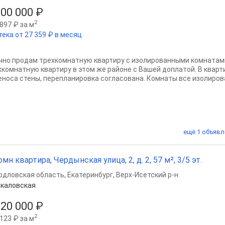
200 000 ₽
2
897 ₽ за м
тека от 27 359 ₽ в месяц
чно продам трехкомнатную квартиру с изолированными комнатам
хкомнатную квартиру в этом же районе с Вашей доплатой. В кварти
еноса стены, перепланировка согласована. Комнаты все изолированн
ещё 1 объявл
омн квартира, Чердынская улица, 2, д. 2, 57 м², 3/5 эт.
рдловская область
,
Екатеринбург
,
Верх-Исетский р-н
каловская
220 000 ₽
2
123 ₽ за м