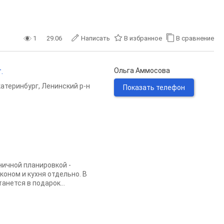
1
29.06
Написать
В избранное
В сравнение
.
Ольга Аммосова
катеринбург
,
Ленинский р-н
Показать телефон
ничной планировкой -
коном и кухня отдельно. В
нется в подарок...