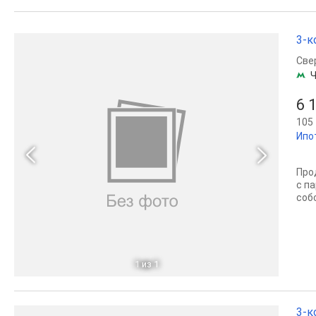
3-к
Све
Ч
6 
105 
Ипо
Про
с п
соб
1
из 1
3-к