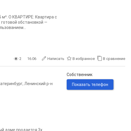
 м². О КВАРТИРЕ: Квартира с
 готовой обстановкой —
льзованием...
2
16.06
Написать
В избранное
В сравнение
Собственник
катеринбург
,
Ленинский р-н
Показать телефон
ый дoме продается 3х