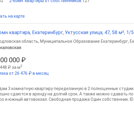
52
2-комн. квартиры от собственников
127
ать на карте
омн квартира, Екатеринбург, Уктусская улица, 47, 58 м², 1/5
рдловская область
,
Муниципальное Образование Екатеринбург
,
Е
каловская
000 000 ₽
2
448 ₽ за м
тека от 26 476 ₽ в месяц
дам 3 комнатную квартиру переделанную в 2 полноценные студии
ешно сдаются в аренду на долгий срок. А также можно сдавать по 
ро и южный автовокзал. Свободная продажа Один собственник. ID 