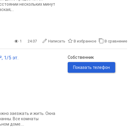
асстоянии нескольких минут
кая;...
1
24.07
Написать
В избранное
В сравнение
, 1/5 эт.
Собственник
Показать телефон
ожно заезжать и жить. Окна
 ванны. Все комнаты
ном доме....