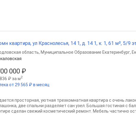
омн квартира, ул Краснолесья, 14 1, д. 14 1, к. 1, 61 м², 5/9 эт
рдловская область
,
Муниципальное Образование Екатеринбург
,
Е
каловская
700 000 ₽
2
836 ₽ за м
тека от 29 565 ₽ в месяц
дается просторная, уютная трехкомнатная квартира с очень лако
пашонка, две спальни разделяет сан узел. Большая гостиная с бал
ртире сделан свежий косметический ремонт. Мебель частично оста