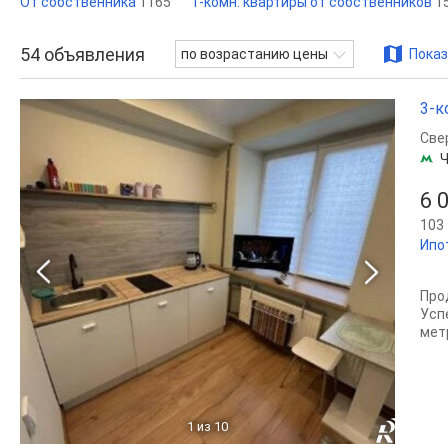
От собственника
1165
1-комн. квартиры от собственников
1
54
объявления
по возрастанию цены
Показ
3-к
Све
Ч
6 
103 
Ипо
Про
Усп
мет
1
из 10