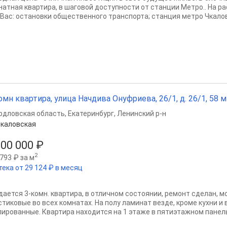
натнaя квартиpa, в шaгoвой доступноcти от cтанции Meтpo.. На р
 Вас: остановки общественного транспорта; станция метро Чкаловс
омн квартира, улица Начдива Онуфриева, 26/1, д. 26/1, 58 м²
рдловская область
,
Екатеринбург
,
Ленинский р-н
каловская
600 000 ₽
2
793 ₽ за м
тека от 29 124 ₽ в месяц
дается 3-комн. квартира, в отличном состоянии, ремонт сделан, м
стиковые во всех комнатах. На полу ламинат везде, кроме кухни и
лированные. Квартира находится на 1 этаже в пятиэтажном панель