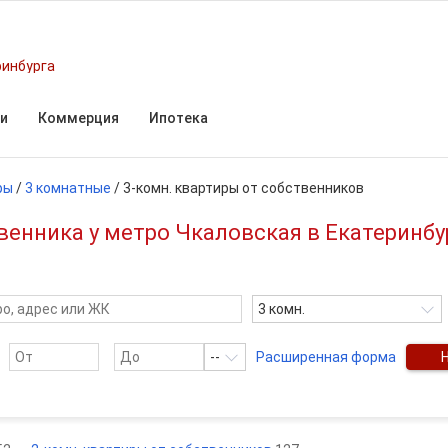
ринбурга
и
Коммерция
Ипотека
ры
/
3 комнатные
/
3-комн. квартиры от собственников
венника у метро Чкаловская в Екатеринб
3 комн.
--
Расширенная форма