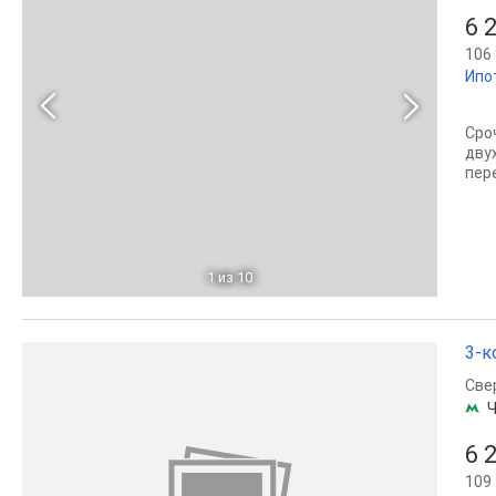
6 
106 
Ипо
Сро
дву
пер
1
из 10
3-к
Све
Ч
6 
109 