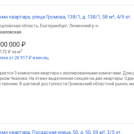
омн квартира, улица Громова, 138/1, д. 138/1, 58 м², 4/9 эт.
рдловская область
,
Екатеринбург
,
Ленинский р-н
каловская
100 000 ₽
2
172 ₽ за м
тека от 26 917 ₽ в месяц
дается 3 комнатная квартира с изолированными комнатами. Дом 
арком Чкалова. На этаже выделенная секция на две квартиры. Од
ственник. В шаговой доступности Громовский областной рынок, маг
омн квартира, Посадская улица, 50, д. 50, 59 м², 3/5 эт.