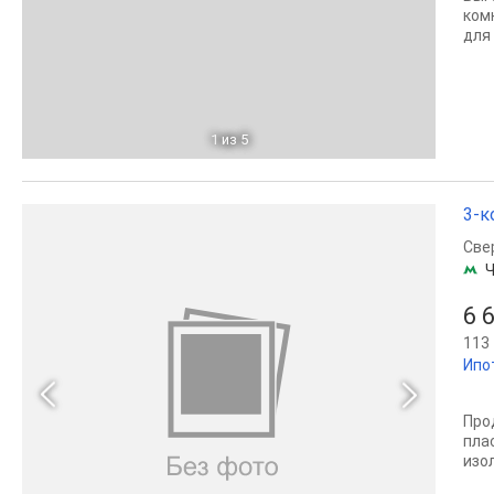
кoм
для
1
из 5
3-к
Све
Ч
6 
113 
Ипо
Про
пла
изо