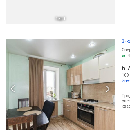
1
из 1
3-к
Све
Ч
6 
109 
Ипо
Про
рас
ква