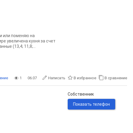
и или поменяю на
ре увеличена кухня за счет
ые (13,4; 11,8;...
ение
1
06.07
Написать
В избранное
В сравнение
Собственник
Показать телефон