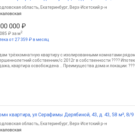
рдловская область
,
Екатеринбург
,
Верх-Исетский р-н
каловская
200 000 ₽
2
085 ₽ за м
тека от 27 359 ₽ в месяц
дам трёхкомнатную квартиру с изолированными комнатами рядом с
ершеннолетний собственник/с 2012г в собственности ???? Ипотек
дажа, квартира освобождена … Преимущества дома и локации: ???? 
омн квартира, ул Серафимы Дерябиной, 43, д. 43, 58 м², 8/9 
рдловская область
,
Екатеринбург
,
Верх-Исетский р-н
каловская