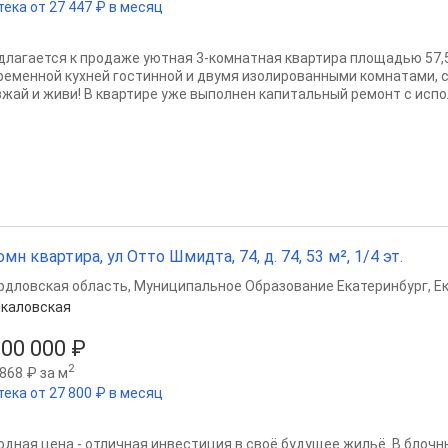
тека от 27 447 ₽ в месяц
длагается к продаже уютная 3-комнатная квартира площадью 57,5
ременной кухней гостинной и двумя изолированными комнатами, с
зжай и живи! В квартире уже выполнен капитальный ремонт с испо
омн квартира, ул Отто Шмидта, 74, д. 74, 53 м², 1/4 эт.
рдловская область
,
Муниципальное Образование Екатеринбург
,
Е
каловская
300 000 ₽
2
868 ₽ за м
тека от 27 800 ₽ в месяц
одная цена - отличная инвестиция в своё будущее жильё. В блочн