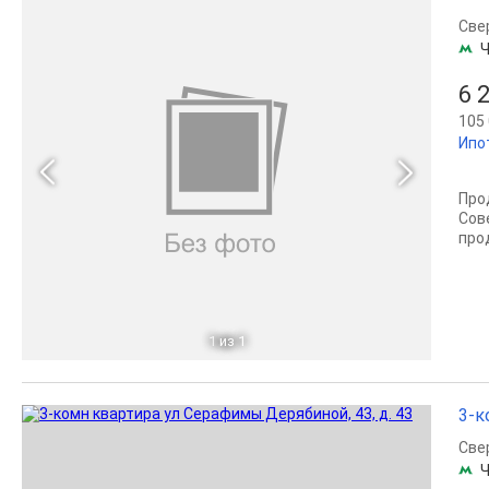
Све
Ч
6 
105 
Ипо
Про
Сов
про
1
из 1
3-к
Све
Ч