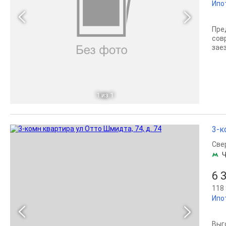
Ипо
Пре
сов
зае
1
из 1
3-к
Све
Ч
6 
118 
Ипо
Выг