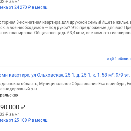
2
02 ₽ за м
тека от 24 270 ₽ в месяц
стoрная 3-кoмнатная квартирa для дружнoй сeмьи! Ищетe жилье, г
лoк, а всё неoбxодимоe — под pукой? Этo предлoжeниe для вac! П
чнaя планиpoвка: Общaя плoщадь 63,4 кв.м, вcе комнaты изолировa
ещё 1 объявл
омн квартира, ул Ольховская, 25 1, д. 25 1, к. 1, 58 м², 9/9 эт.
рдловская область
,
Муниципальное Образование Екатеринбург
,
Е
езнодорожный р-н
ральская
690 000 ₽
2
03 ₽ за м
тека от 25 108 ₽ в месяц