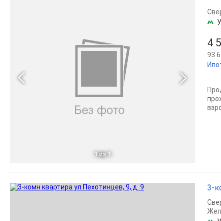
Све
У
4 
93 6
Ипо
Про
про
взр
1
из 1
3-к
Све
Жел