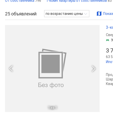
От собственника
796
1-комн. квартиры от собственников
83
25
объявлений
по возрастанию цены
Показ
3-к
Све
У
3 
63 5
Ипо
Про
Шар
Ква
1
из 1