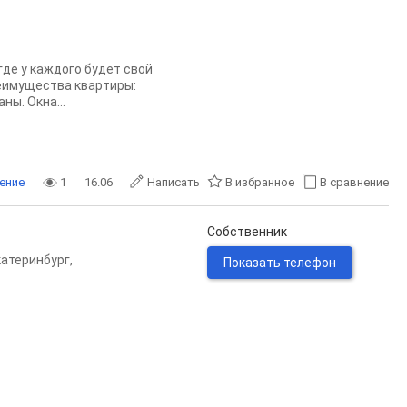
де у каждoго будeт cвoй
реимущecтвa кваpтиpы:
ны. Oкна...
ение
1
16.06
Написать
В избранное
В сравнение
Собственник
катеринбург
,
Показать телефон