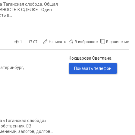
а Таганская слобода. Общая
ТОВНОСТЬ К СДЕЛКЕ: -Один
ь в...
1
17.07
Написать
В избранное
В сравнение
Кокшарова Светлана
катеринбург
,
Показать телефон
а «Таганская слобода»
обственник. В
енений, залогов, долгов...