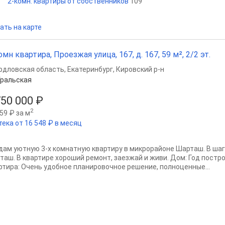
2-комн. квартиры от собственников
109
ать на карте
омн квартира, Проезжая улица, 167, д. 167, 59 м², 2/2 эт.
рдловская область
,
Екатеринбург
,
Кировский р-н
ральская
750 000 ₽
2
59 ₽ за м
тека от 16 548 ₽ в месяц
дам уютную 3-х комнатную квартиру в микрорайоне Шарташ. В ша
таш. В квартире хороший ремонт, заезжай и живи. Дом: Год постро
ртира: Очень удобное планировочное решение, полноценные...