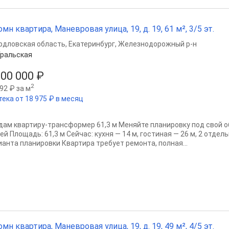
омн квартира, Маневровая улица, 19, д. 19, 61 м², 3/5 эт.
рдловская область
,
Екатеринбург
,
Железнодорожный р-н
ральская
300 000 ₽
2
92 ₽ за м
тека от 18 975 ₽ в месяц
дам квартиру-трансформер 61,3 м Меняйте планировку под свой о
ей Площадь: 61,3 м Сейчас: кухня — 14 м, гостиная — 26 м, 2 отде
ианта планировки Квартира требует ремонта, полная...
омн квартира, Маневровая улица, 19, д. 19, 49 м², 4/5 эт.