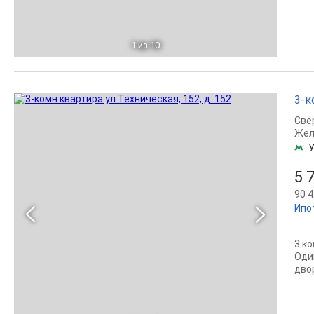
1
из 10
3-к
Све
Жел
У
5 
90 4
Ипо
3 к
Оди
дво