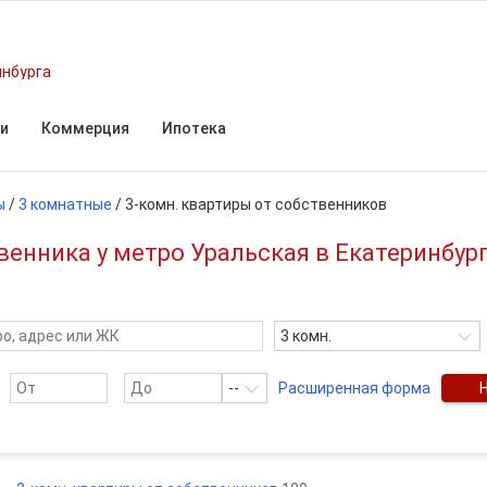
инбурга
и
Коммерция
Ипотека
ы
/
3 комнатные
/
3-комн. квартиры от собственников
венника у метро Уральская в Екатеринбур
3 комн.
--
Расширенная форма