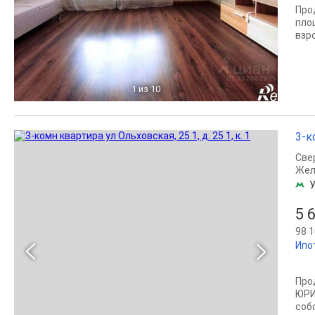
Про
пло
взр
1
из 10
3-к
Све
Жел
У
5 
98 1
Ипо
Про
ЮРИ
соб