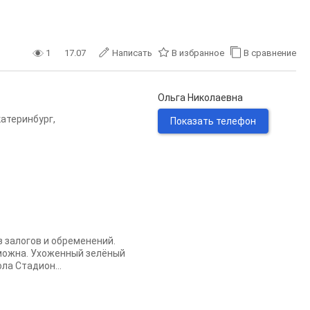
1
17.07
Написать
В избранное
В сравнение
Ольга Николаевна
катеринбург
,
Показать телефон
з залогов и обременений.
можна. Ухоженный зелёный
ла Стадион...