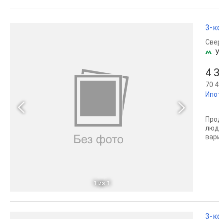
3-к
Све
У
4 
70 4
Ипо
Про
люд
вар
1
из 1
3-к