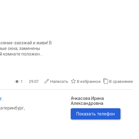
ояние-заезжай и живи! В
вые окна, заменены
й комнате положен...
1
29.07
Написать
В избранное
В сравнение
т.
Ачкасова Ирина
Александровна
катеринбург
,
Показать телефон