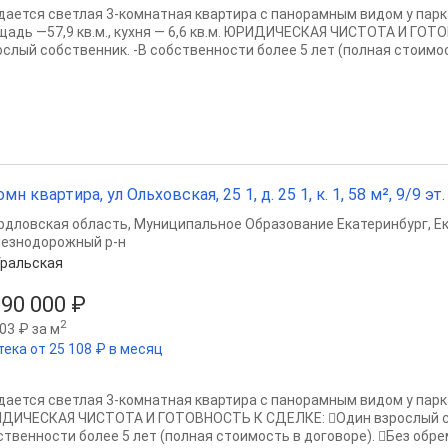
дается светлая 3-комнатная квартира с панорамным видом у парк
щадь —57,9 кв.м., кухня — 6,6 кв.м. ЮРИДИЧЕСКАЯ ЧИСТОТА И ГО
ослый собственник. -В собственности более 5 лет (полная стоимост
омн квартира, ул Ольховская, 25 1, д. 25 1, к. 1, 58 м², 9/9 эт.
рдловская область
,
Муниципальное Образование Екатеринбург
,
Е
езнодорожный р-н
ральская
690 000 ₽
2
03 ₽ за м
тека от 25 108 ₽ в месяц
дается светлая 3-комнатная квартира с панорамным видом у парк
ДИЧЕСКАЯ ЧИСТОТА И ГОТОВНОСТЬ К СДЕЛКЕ: Один взрослый с
ственности более 5 лет (полная стоимость в договоре). Без обрем