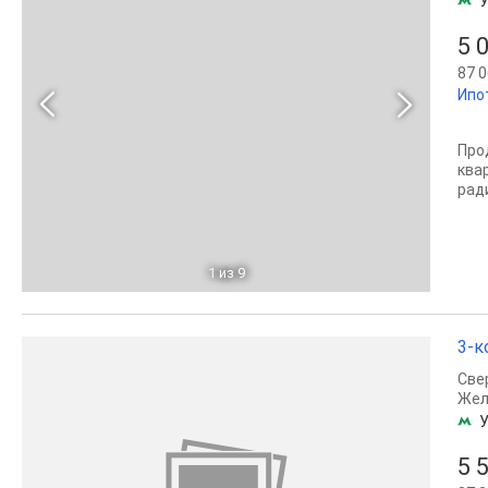
У
5 
87 0
Ипо
Про
ква
рад
1
из 9
3-к
Све
Жел
У
5 