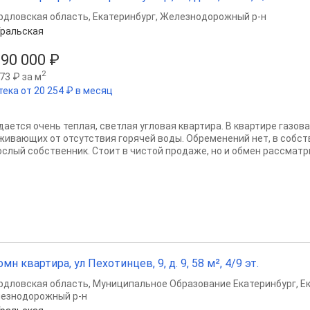
рдловская область
,
Екатеринбург
,
Железнодорожный р-н
ральская
590 000 ₽
2
73 ₽ за м
тека от 20 254 ₽ в месяц
дается очень теплая, светлая угловая квартира. В квартире газова
живающих от отсутствия горячей воды. Обременений нет, в собств
ослый собственник. Стоит в чистой продаже, но и обмен рассматри
омн квартира, ул Пехотинцев, 9, д. 9, 58 м², 4/9 эт.
рдловская область
,
Муниципальное Образование Екатеринбург
,
Е
езнодорожный р-н