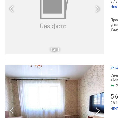
87 3
Ипо
Про
угo
Уда
1
из 1
3-к
Све
Жел
У
5 
98 1
Ипо