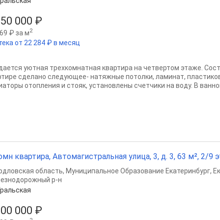
ральская
050 000 ₽
2
69 ₽ за м
тека от 22 284 ₽ в месяц
дается уютная трехкомнатная квартира на четвертом этаже. Сост
ртире сделано следующее- натяжные потолки, ламинат, пластико
иаторы отопления и стояк, установлены счетчики на воду. В ванно
омн квартира, Автомагистральная улица, 3, д. 3, 63 м², 2/9 э
рдловская область
,
Муниципальное Образование Екатеринбург
,
Е
езнодорожный р-н
ральская
500 000 ₽