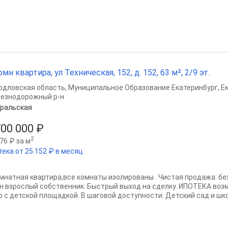
омн квартира, ул Техническая, 152, д. 152, 63 м², 2/9 эт.
рдловская область
,
Муниципальное Образование Екатеринбург
,
Е
езнодорожный р-н
ральская
700 000 ₽
2
76 ₽ за м
тека от 25 152 ₽ в месяц
омнатная квартира,все комнаты изолированы . Чистая продажа: бе
н взрослый собственник. Быстрый выход на сделку. ИПОТЕКА воз
р с детской площадкой. В шаговой доступности: Детский сад и шко