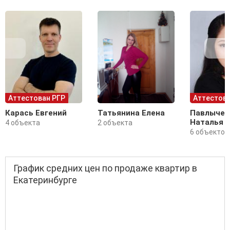
Аттестован РГР
Аттестова
Карась Евгений
Татьянина Елена
Павлычев
Наталья
4 объекта
2 объекта
6 объектов
График средних цен по продаже квартир в
Екатеринбурге