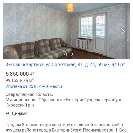
1
из 10
3-комн квартира, ул Советская, 41, д. 41, 59 м², 9/9 эт.
5 850 000 ₽
2
99 153 ₽ за м
Ипотека от 25 814 ₽ в месяц
Свердловская область
,
Муниципальное Образование Екатеринбург
,
Екатеринбург
,
Кировский р-н
Динамо
Продам 3-х комнатную квартиру с отличной планировкой в
лучшем районе города Екатеринбурга! Преимущества: 1. Все