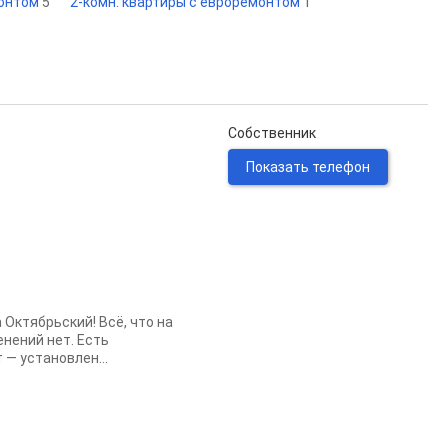
монтом
5
2-комн. квартиры с евроремонтом
1
Собственник
Показать телефон
Октябрьский! Всё, что на
енений нет. Есть
 — установлен...