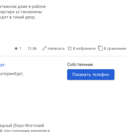
этажном доме в районе
квартире установлены
дят в тихий двор...
1
12.06
Написать
В избранное
В сравнение
эт.
Собственник
катеринбург
,
Показать телефон
падный (Верх-Исетский
й, посторонних запахов в