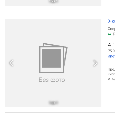
1
из 1
3-к
Све
Г
4 
75 9
Ипо
Про
кир
отк
1
из 1