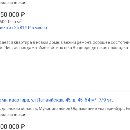
еологическая
850 000 ₽
2
500 ₽ за м
тека от 25 814 ₽ в месяц
дается квартира в новом доме. Свежий ремонт, хорошее состояни
ая.Чистая продажа. Имеется ипотека.Во дворе детская площадка.
омн квартира, ул Латвийская, 45, д. 45, 64 м², 7/9 эт.
рдловская область
,
Муниципальное Образование Екатеринбург
,
Е
еологическая
000 000 ₽