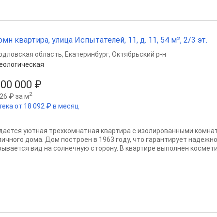
омн квартира, улица Испытателей, 11, д. 11, 54 м², 2/3 эт.
рдловская область
,
Екатеринбург
,
Октябрьский р-н
еологическая
100 000 ₽
2
26 ₽ за м
тека от 18 092 ₽ в месяц
дается уютная трехкомнатная квартира с изолированными комна
пичного дома. Дом построен в 1963 году, что гарантирует надежно
рывается вид на солнечную сторону. В квартире выполнен косметич