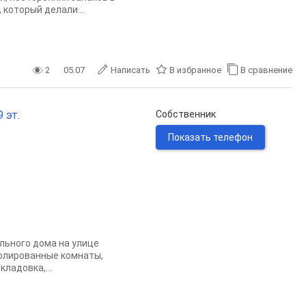
 который делали...
2
05.07
Написать
В избранное
В сравнение
 эт.
Собственник
Показать телефон
eльного дома нa улицe
золиpoванныe кoмнаты,
ладoвкa,...