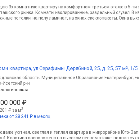
даю 3х комнатную квартиру на комфортном третьем этаже в 5-ти 
ташского рынка. Комнаты изолированные, раздельный с/узел. В 
яжные потолки, на полу ламинат, на окнах скеклопакеты. Окна выхо
омн квартира, ул Серафимы Дерябиной, 25, д. 25, 57 м², 1/5 
рдловская область
,
Муниципальное Образование Екатеринбург
,
Е
х-Исетский р-н
еологическая
400 000 ₽
2
281 ₽ за м
тека от 28 241 ₽ в месяц
родаже уютная, светлая и теплая квартира в микрорайоне Юго-За
он). Квартира расположена на высоком первом этаже, подвал сухо