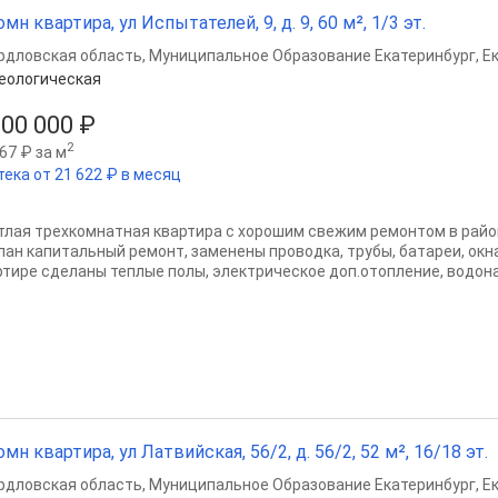
омн квартира, ул Испытателей, 9, д. 9, 60 м², 1/3 эт.
рдловская область
,
Муниципальное Образование Екатеринбург
,
Е
еологическая
900 000 ₽
2
67 ₽ за м
тека от 21 622 ₽ в месяц
тлая трехкомнатная квартира с хорошим свежим ремонтом в райо
лан капитальный ремонт, заменены проводка, трубы, батареи, окн
ртире сделаны теплые полы, электрическое доп.отопление, водонаг
омн квартира, ул Латвийская, 56/2, д. 56/2, 52 м², 16/18 эт.
рдловская область
,
Муниципальное Образование Екатеринбург
,
Е