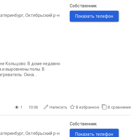
Собственник
катеринбург
,
Октябрьский р-н
Показать телефон
не Кольцово. В доме недавно
а и выровнены полы. В
реватель. Окна...
1
10.06
Написать
В избранное
В сравнение
Собственник
катеринбург
,
Октябрьский р-н
Показать телефон