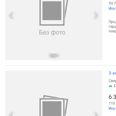
93 7
Ипо
Про
гар
пок
1
из 1
3-к
Све
Г
6 
110 
Ипо