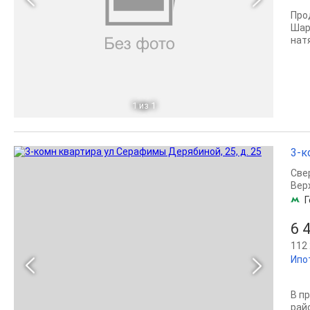
Про
Шар
нат
1
из 1
3-к
Све
Вер
Г
6 
112 
Ипо
В п
рай