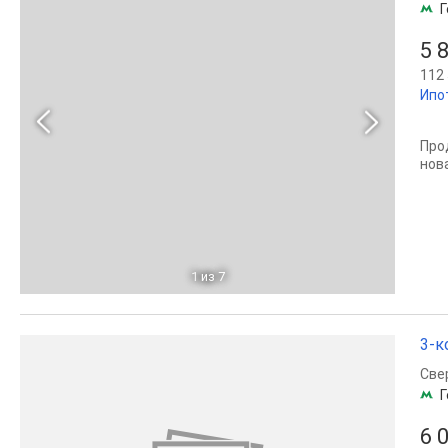
Г
5 
112 
Ипо
Про
нов
1
из 7
3-к
Све
Г
6 