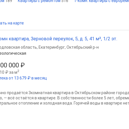
том
189
Квартиры с ремонтом
516
1-комн. квартиры с евроре
ать на карте
омн квартира, Зерновой переулок, 5, д. 5, 41 м², 1/2 эт.
рдловская область
,
Екатеринбург
,
Октябрьский р-н
еологическая
100 000 ₽
2
10 ₽ за м
тека от 13 679 ₽ в месяц
чно продаётся 3комнатная квартира в Октябрьском районе города 
о, — всё остаётся в квартире. В собственности более 5 лет, обрем
тральное отопление и холодная вода. Горячей воды в квартире нет