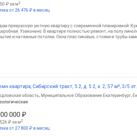
2
50 ₽ за м
тека от 26 476 ₽ в месяц
дам прекрасную уютную квартиру с современной планировкой: Кухн
деробная. Узаконено. В квартире полностью ремонт, на полу линол
рытие и натяжные потолки. Окна пластиковые, стояки и трубы заме
омн квартира, Сибирский тракт, 5 2, д. 5 2, к. 2, 57 м², 3/5 эт.
рдловская область
,
Муниципальное Образование Екатеринбург
,
Е
еологическая
300 000 ₽
2
526 ₽ за м
тека от 27 800 ₽ в месяц