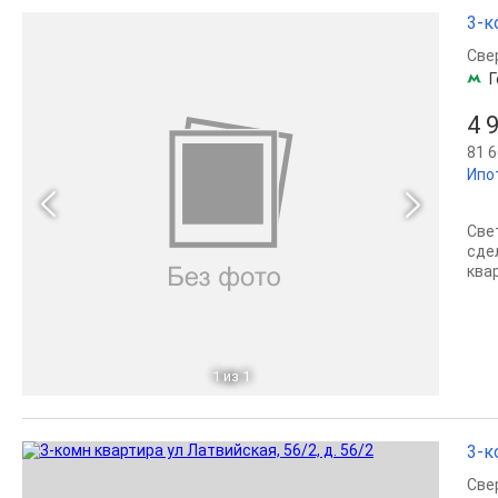
3-к
Све
Г
4 
81 6
Ипо
Све
сде
ква
1
из 1
3-к
Све