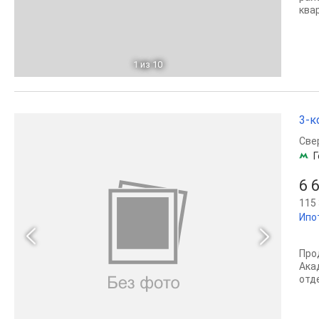
ква
1
из 10
3-к
Све
Г
6 
115 
Ипо
Пpo
Aкa
oтдe