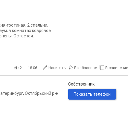
я-гостиная, 2 спальни,
еум, в комнатах ковровое
нены. Остается...
2
18.06
Написать
В избранное
В сравнение
Собственник
катеринбург
,
Октябрьский р-н
Показать телефон