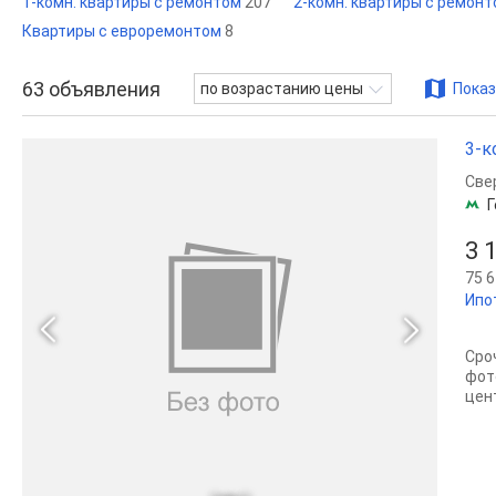
1-комн. квартиры с ремонтом
207
2-комн. квартиры с ремон
Квартиры с евроремонтом
8
63
объявления
по возрастанию цены
Показ
3-к
Све
Г
3 
75 6
Ипо
Сро
фот
цен