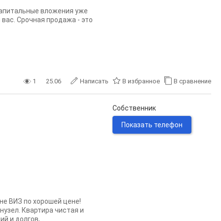
 капитальные вложения уже
 вас. Срочная продажа - это
1
25.06
Написать
В избранное
В сравнение
Собственник
Показать телефон
не ВИЗ по хорошей цене!
нузел. Квартира чистая и
 и долгов,...