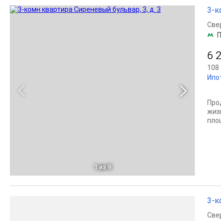
3-к
Све
П
6 
108 
Ипо
Про
жиз
пло
1
из 9
3-к
Све