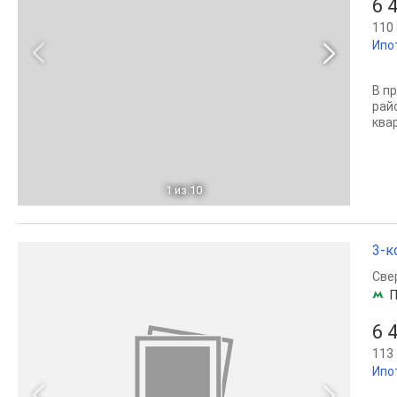
6 
110 
Ипо
В п
рай
ква
1
из 10
3-к
Све
П
6 
113 
Ипо