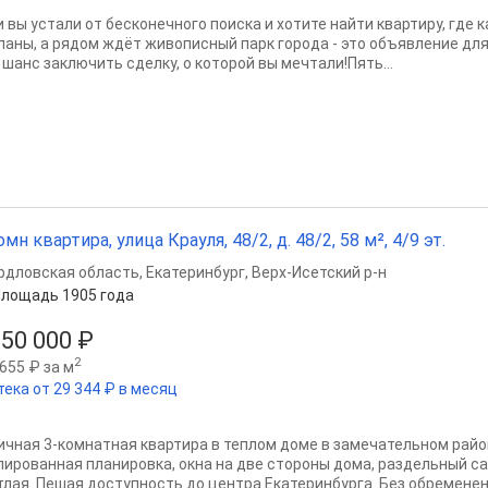
и вы устали от бесконечного поиска и хотите найти квартиру, где
ланы, а рядом ждёт живописный парк города - это объявление для
 шанс заключить сделку, о которой вы мечтали!Пять...
омн квартира, улица Крауля, 48/2, д. 48/2, 58 м², 4/9 эт.
рдловская область
,
Екатеринбург
,
Верх-Исетский р-н
лощадь 1905 года
650 000 ₽
2
655 ₽ за м
тека от 29 344 ₽ в месяц
ичная 3-комнатная квартира в теплом доме в замечательном райо
лированная планировка, окна на две стороны дома, раздельный са
тлая. Пешая доступность до центра Екатеринбурга. Без обременений