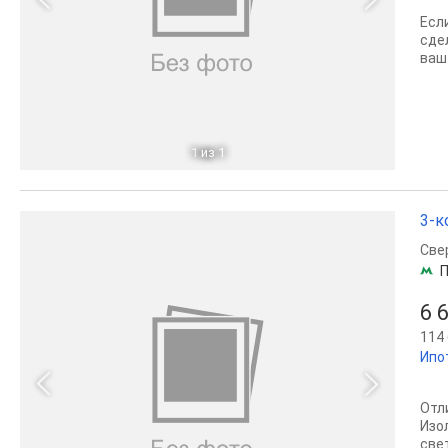
Есл
сде
ваш
1
из 1
3-к
Све
П
6 
114 
Ипо
Отл
Изо
све