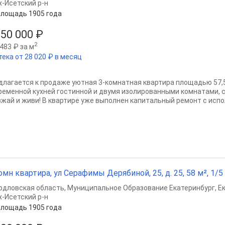
х-Исетский р-н
лощадь 1905 года
350 000 ₽
2
483 ₽ за м
тека от 28 020 ₽ в месяц
длагается к продаже уютная 3-комнатная квартира площадью 57,5
ременной кухней гостинной и двумя изолированными комнатами, с
зжай и живи! В квартире уже выполнен капитальный ремонт с испо
омн квартира, ул Серафимы Дерябиной, 25, д. 25, 58 м², 1/5 
рдловская область
,
Муниципальное Образование Екатеринбург
,
Е
х-Исетский р-н
лощадь 1905 года