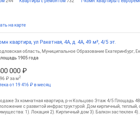
том
244
Квартиры с ремонтом
732
1-комн. квартиры с евроре
ать на карте
омн квартира, ул Ракетная, 4А, д. 4А, 49 м², 4/5 эт.
рдловская область
,
Муниципальное Образование Екатеринбург
,
Е
лощадь 1905 года
400 000 ₽
2
96 ₽ за м
тека от 19 416 ₽ в месяц
родаже 3х комнатная квaртира, р-н Кольцово Этаж 4/5 Площадь 48,
положение с развитой инфраструктурой. Дом кирпичный, теплый,
мущества: 1). Локация 2). Кирпичный дом 3). Балкон застеклен 4)...