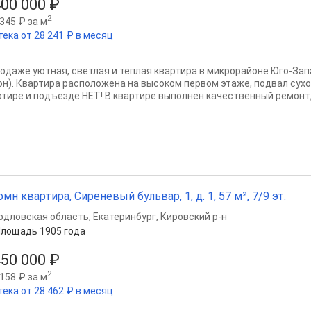
400 000 ₽
2
345 ₽ за м
тека от 28 241 ₽ в месяц
родаже уютная, светлая и теплая квартира в микрорайоне Юго-За
он). Квартира расположена на высоком первом этаже, подвал сухо
ртире и подъезде НЕТ! В квартире выполнен качественный ремонт,
омн квартира, Сиреневый бульвар, 1, д. 1, 57 м², 7/9 эт.
рдловская область
,
Екатеринбург
,
Кировский р-н
лощадь 1905 года
450 000 ₽
2
158 ₽ за м
тека от 28 462 ₽ в месяц