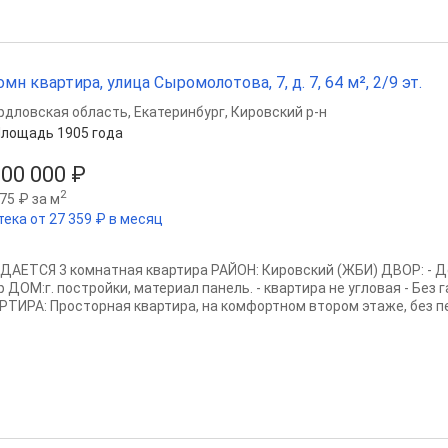
омн квартира, улица Сыромолотова, 7, д. 7, 64 м², 2/9 эт.
рдловская область
,
Екатеринбург
,
Кировский р-н
лощадь 1905 года
200 000 ₽
2
75 ₽ за м
тека от 27 359 ₽ в месяц
ДАЕТСЯ 3 комнатная квартира РАЙОН: Кировский (ЖБИ) ДВОР: - Д
 ДОМ:г. постройки, материал панель. - квартира не угловая - Без 
РТИРА: Просторная квартира, на комфортном втором этаже, без пе