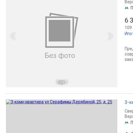
Вер
П
6 
109 
Ипо
Пре
сов
зае
1
из 1
3-к
Све
Вер
П