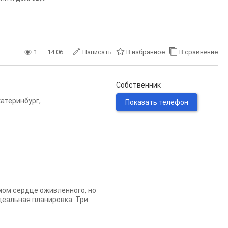
1
14.06
Написать
В избранное
В сравнение
Собственник
катеринбург
,
Показать телефон
ом сердце оживленного, но
деальная планировка: Три