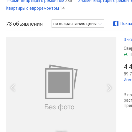
1-комн. квартиры с ремонтом
285
2-комн. квартиры с ремон
Квартиры с евроремонтом
14
73
объявления
по возрастанию цены
Показ
3-к
Све
П
4 
89 7
Ипо
В п
рас
Преи