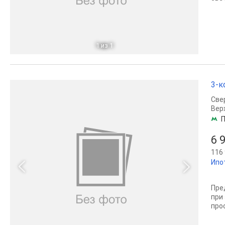
1
из 1
3-к
Све
Вер
П
6 
116 
Ипо
Пре
при
прос