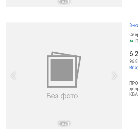
1
из 1
3-к
Све
П
6 
96 8
Ипо
ПРО
двор
КВА
1
из 1