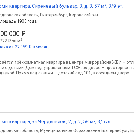
омн квартира, Сиреневый бульвар, 3, д. 3, 57 м², 3/9 эт.
рдловская область
,
Екатеринбург
,
Кировский р-н
лощадь 1905 года
200 000 ₽
2
772 ₽ за м
тека от 27 359 ₽ в месяц
даётся трёхкомнатная квартира в центре микрорайона ЖБИ — от
ни с детьми. Дом под управлением ТСЖ, во дворе — просторная т
щадкой. Прямо под окнами — детский сад 101, в соседнем дворе — 
омн квартира, ул Чердынская, 2, д. 2, 58 м², 3/5 эт.
рдловская область
,
Муниципальное Образование Екатеринбург
,
Е