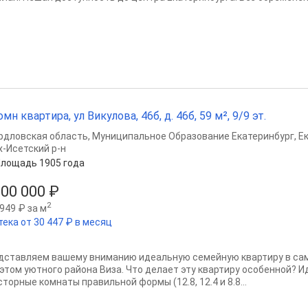
омн квартира, ул Викулова, 46б, д. 46б, 59 м², 9/9 эт.
рдловская область
,
Муниципальное Образование Екатеринбург
,
Е
х-Исетский р-н
лощадь 1905 года
900 000 ₽
2
949 ₽ за м
тека от 30 447 ₽ в месяц
дставляем вашему вниманию идеальную семейную квартиру в сам
 этом уютного района Виза. Что делает эту квартиру особенной? И
торные комнаты правильной формы (12.8, 12.4 и 8.8...