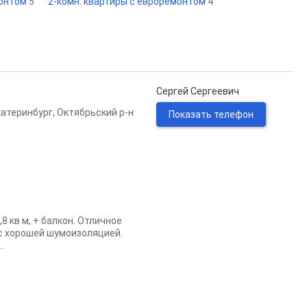
монтом
5
2-комн. квартиры с евроремонтом
4
Сергей Сергеевич
катеринбург
,
Октябрьский р-н
Показать телефон
8 кв м, + балкон. Отличное
 с хорошей шумоизоляцией.
.