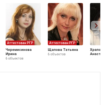
Аттестован РГР
Аттестован РГР
Черемисинова
Щапова Татьяна
Храпови
Ирина
Анастас
6 объектов
6 объектов