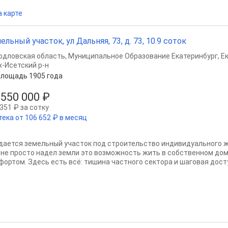
а карте
ельный участок, ул Дальняя, 73, д. 73, 10.9 соток
рдловская область
,
Муниципальное Образование Екатеринбург
,
Е
х-Исетский р-н
лощадь 1905 года
 550 000 ₽
351 ₽ за сотку
тека от 106 652 ₽ в месяц
дается земельный участок под строительство индивидуального жи
 не просто надел земли это возможность жить в собственном до
фортом. Здесь есть всё: тишина частного сектора и шаговая досту