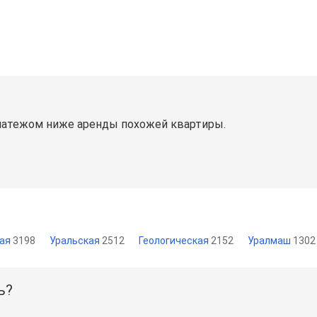
латежом ниже аренды похожей квартиры.
кая
3198
Уральская
2512
Геологическая
2152
Уралмаш
1302
ь?