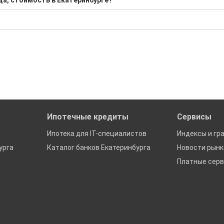
да, стоимость в Екатеринбурге?
 000 Р; Средняя: 10 550 000 Р
бора подходящего вам варианта
ю
да это будет нужно'
ах в Екатеринбурге
Ипотечные кредиты
Сервисы
Ипотека для IT-специалистов
Индексы и гр
урга
Каталог банков Екатеринбурга
Новости рын
Платные сер