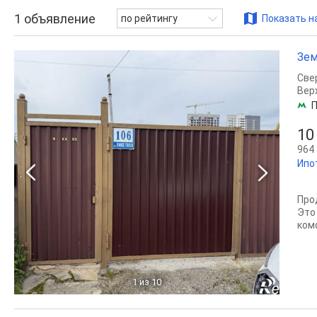
1
объявление
по рейтингу
Показать н
Зем
Све
Вер
П
10
964 
Ипо
Про
Это
ком
1
из 10