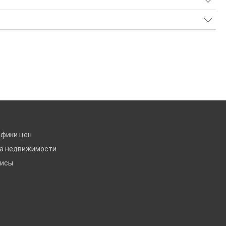
афики цен
ка недвижимости
висы