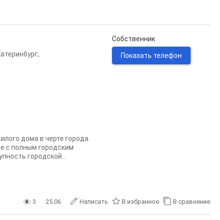
Собственник
катеринбург
,
Показать телефон
лого дома в черте города.
ме с полным городским
пность городской...
3
25.06
Написать
В избранное
В сравнение