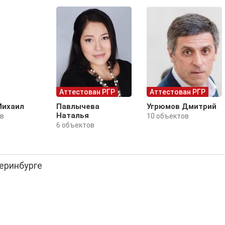
Аттестован РГР
Аттестован РГР
Михаил
Павлычева
Угрюмов Дмитрий
Наталья
ов
10 объектов
6 объектов
теринбурге