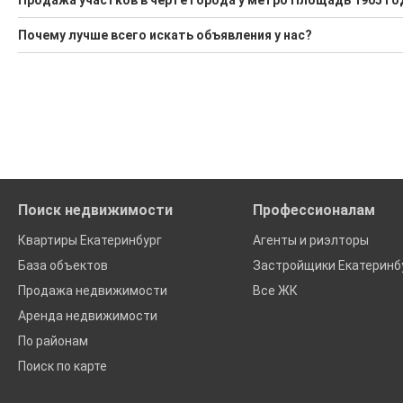
Продажа участков в черте города у метро Площадь 1905 го
1 актуальное и проверенное объявление
Минимальная цена: 10 550 000 Р. Максимальная цена: 10 550
Почему лучше всего искать объявления у нас?
Воспользуйтесь нашим поиском по новостройкам, для под
Средняя цена за м2: 9 644 Р
Все объявления проверены и проходят строгую модераци
'Сохраните результаты поиска и возвращайтесь к нему, ког
Удобный поиск, есть подписка на новые объявления
Помогаем с подбором выгодных ипотечных программ в банк
Поиск недвижимости
Профессионалам
Квартиры Екатеринбург
Агенты и риэлторы
База объектов
Застройщики Екатеринб
Продажа недвижимости
Все ЖК
Аренда недвижимости
По районам
Поиск по карте