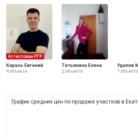
Аттестован РГР
Карась Евгений
Татьянина Елена
Удалов 
4 объекта
2 объекта
7 объект
График средних цен по продаже участков в Ека