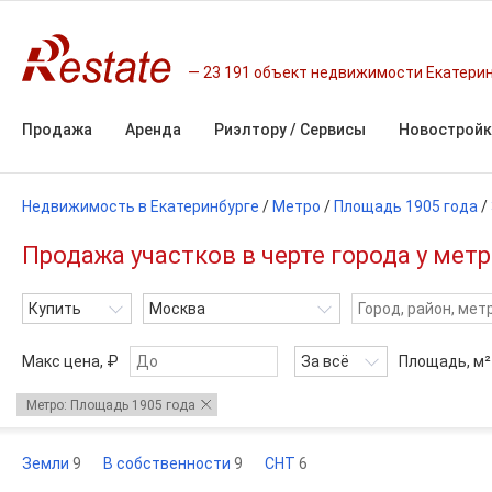
23 191 объект недвижимости Екатери
Продажа
Аренда
Риэлтору / Сервисы
Новостройк
Недвижимость в Екатеринбурге
/
Метро
/
Площадь 1905 года
/
Продажа участков в черте города у мет
Купить
Москва
Макс цена, ₽
За всё
Площадь,
м²
Метро: Площадь 1905 года
Земли
9
В собственности
9
СНТ
6