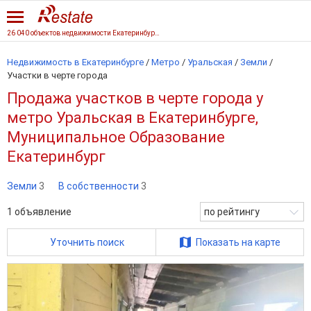
26 040 объектов недвижимости Екатеринбурга
Недвижимость в Екатеринбурге
/
Метро
/
Уральская
/
Земли
/
Участки в черте города
Продажа участков в черте города у
метро Уральская в Екатеринбурге,
Муниципальное Образование
Екатеринбург
Земли
3
В собственности
3
1
объявление
по рейтингу
Уточнить поиск
Показать на карте