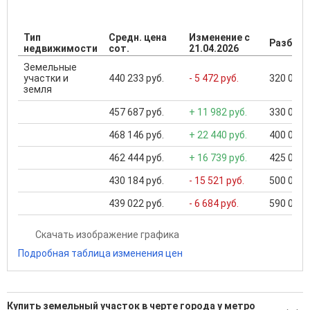
Тип
Средн. цена
Изменение с
Разброс
недвижимости
сот.
21.04.2026
Земельные
участки и
440 233 руб.
- 5 472 руб.
320 000 .
земля
457 687 руб.
+ 11 982 руб.
330 000 .
468 146 руб.
+ 22 440 руб.
400 000 .
462 444 руб.
+ 16 739 руб.
425 000 .
430 184 руб.
- 15 521 руб.
500 000 .
439 022 руб.
- 6 684 руб.
590 000 .
Скачать изображение графика
Подробная таблица изменения цен
Купить земельный участок в черте города у метро