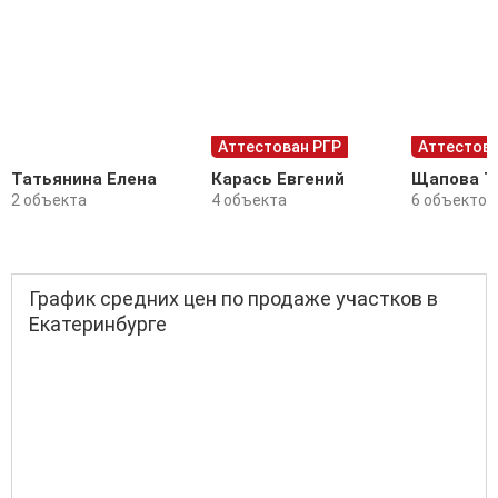
Аттестован РГР
Аттестова
Татьянина Елена
Карась Евгений
Щапова Т
2 объекта
4 объекта
6 объектов
График средних цен по продаже участков в
Екатеринбурге