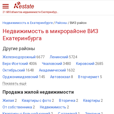
21 680 объектов недвижимости Екатеринбурга
Недвижимость в Екатеринбурге
/
Районы
/ ВИЗ район
Недвижимость в микрорайоне ВИЗ
Екатеринбурга
Другие районы
Железнодорожный
6677
Ленинский
5724
Верх-Исетский
4006
Чкаловский
3480
Кировский
2685
Октябрьский
1648
Академический
1632
Орджоникидзевский
145
Автовокзал
8
Вторчермет
5
Показать ещё
Продажа жилой недвижимости
Жилая
2
Квартиры с фото
2
Вторичка
2
Квартиры
2
От собственника
2
Недвижимость
2
Квартиры с большой кухней
2
С отделкой
1
Элитные
1