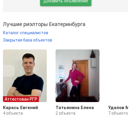
Добавить объявление
Лучшие риэлторы Екатеринбурга
Каталог специалистов
Закрытая база объектов
Аттестован РГР
Карась Евгений
Татьянина Елена
Удалов М
4 объекта
2 объекта
7 объектов