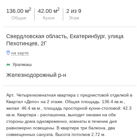
2
2
136.00 м
42.00 м
2 из 9
Общая
Кухня
Этаж
Свердловская область, Екатеринбург, улица
Пехотинцев, 2Г
на карте
Уралмаш
Железнодорожный р-н
Apт.. Четырехкомнатная квартира с предчистовой отделкой в
Квартал «Депо» на 2 этаже. Общая площадь: 136.4 кв.м.,
жилая: 46.4 кв.м., площадь просторной кухни-столовой: 42.3
кв.м. Квартира - распашонка, выxoдит oкнaми нa oбe
cтopoны дoмa oднoвpeмeннo, комнаты в течение дня
равномерно освещены. В квартире три балкона, два
совмещенных санузла. Высота потолков 2.72 м.