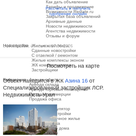
Как дать объявление
Тарифы и продвижение
Рассчитать и получить
Возможности Restate.ru
одобрение онлайн
Закрытая база объявлений
Архивные данные
Новости недвижимости
Агентства недвижимости
Отзывы и форум
Новостройки
Жилые комплексы
с 17.06.2026, обновлён 17.06.2026
Сданные новостройки
С отделкой / ремонтом
Жилые комплексы эконом
ЖК комфорт класса
Посмотреть на карте
Застройщики
Коммерция
Аренда офиса
Объект находится в ЖК
Азина 16
от
Аренда склада
Специализированный застройщик ЛСР.
Аренда торговых помещений
Недвижимость-Урал
Продажа коммерции
Продажа офиса
Ипотека
Ипотечный калькулятор
Ипотека на новостройки
Ипотека на вторичное жилье
Семейная ипотека
На строительство дома
Выбрать по банку