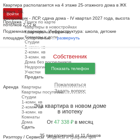
Квартира располагается на 4 этаже 25-этажного дома в ЖК
Азина, 16.
Войти
Застройщик - ЛСР, сдача дома - IV квартал 2027 года, высота
Продажа
Поиск по карте
потолков 2.72 м.
Квартиры в новостройках
Подземная парковка. Инфраструктура: школа, детские
Квартиры на вторичке
Комнаты и доли
площадки, спортивные
...
развернуть
Студии
1-комн. кв
2-комн. кв
Собственник
3-комн. кв
Дома без посредников
Недорогие дома
Показать телефон
Участки
Продать
Пожаловаться
Аренда
Квартиры
Задать вопрос
Квартиры посуточно
Студии
1-комн. кв
Эта квартира в новом доме
2-комн. кв
в ипотеку
3-комн. кв
Комнаты
Дома
От
47 338 ₽
в месяц
Сдать
35 предложений от 11 банков
Риэлтору / Сервисы
Индексы и графики цен