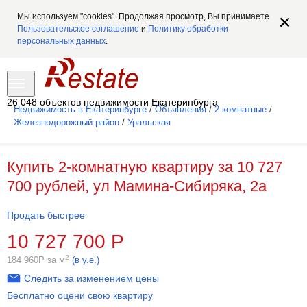
Мы используем "cookies". Продолжая просмотр, Вы принимаете
Пользовательское соглашение
и
Политику обработки
персональных данных
.
26 048 объектов недвижимости Екатеринбурга
Недвижимость в Екатеринбурге
/
Объявления
/
2 комнатные
/
Железнодорожный район
/
Уральская
Купить 2-комнатную квартиру за 10 727
700 рублей, ул Мамина-Сибиряка, 2а
Продать быстрее
10 727 700
Р
2
184 960
Р
за м
(в у.е.)
Следить за изменением цены
Бесплатно оцени свою квартиру