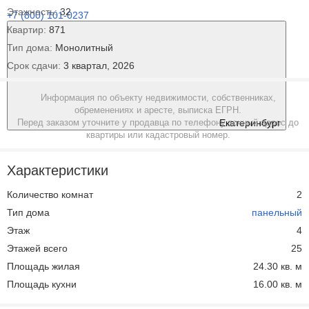
Этажность:
32
+7 (800) 101-0237
Квартир:
871
Тип дома:
Монолитный
Срок сдачи:
3 квартал, 2026
Информация по объекту недвижимости, собственниках,
обременениях и аресте, выписка ЕГРН.
Перед заказом уточните у продавца по телефону точный адрес до
Екатеринбург
квартиры или кадастровый номер.
Характеристики
Количество комнат
2
Тип дома
панельный
Этаж
4
Этажей всего
25
Площадь жилая
24.30 кв. м
Площадь кухни
16.00 кв. м