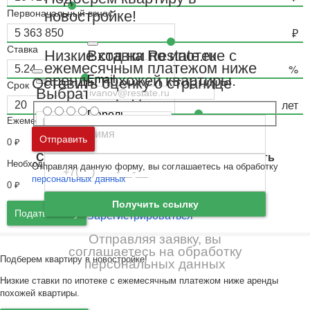
Первоначальный взнос
новостройке!
Ставка
Вход на Restate.ru
Низкие ставки по ипотеке с
ежемесячным платежом ниже
аренды похожей квартиры.
Email
Оставить оценку о странице
Срок
Выбрать город
Пароль
Ежемесячный платёж
Москва
и
Московская область
Отправить
0
₽
Ошибка авторизации
Санкт-Петербург
и
Ленинградская область
Необходимый доход
Отправляя данную форму, вы соглашаетесь на обработку
Забыли пароль
Войти
персональных данных
0
₽
Ещё нет аккаунта?
Получить ссылку
Подать заявку
Зарегистрироваться
Отправляя заявку, вы
соглашаетесь на обработку
Подберем квартиру в новостройке!
персональных данных
Низкие ставки по ипотеке с ежемесячным платежом ниже аренды
похожей квартиры.