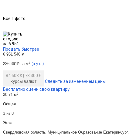
Все 1 фото
Продать быстрее
6 951 540
Р
2
226 361
за м
(в у.е.)
Р
84 603 $
|
73 300 €
курсы валют
Следить за изменением цены
Бесплатно оцени свою квартиру
2
30.71 м
Общая
3 из 8
Этаж
Свердловская область, Муниципальное Образование Екатеринбург,