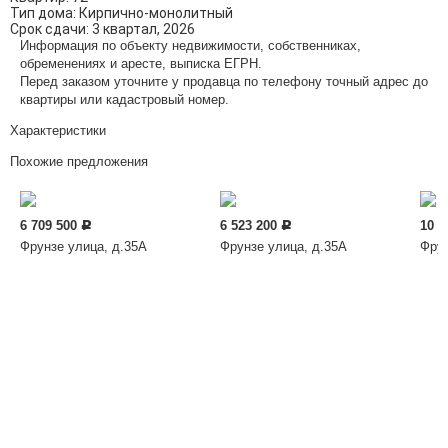
Тип дома:
Кирпично-монолитный
Срок сдачи:
3 квартал, 2026
Информация по объекту недвижимости, собственниках,
обременениях и аресте, выписка ЕГРН.
Перед заказом уточните у продавца по телефону точный адрес до
квартиры или кадастровый номер.
Характеристики
Похожие предложения
6 709 500
6 523 200
10 3
Р
Р
Фрунзе улица, д.35А
Фрунзе улица, д.35А
Фрун