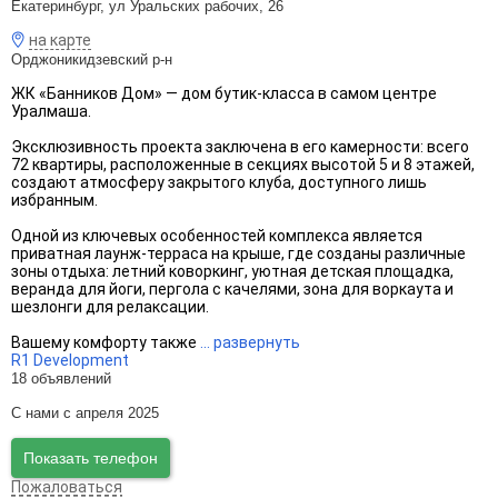
Екатеринбург, ул Уральских рабочих, 26
на карте
Орджоникидзевский р-н
ЖК «Банников Дом» — дом бутик-класса в самом центре
Уралмаша.
Эксклюзивность проекта заключена в его камерности: всего
72 квартиры, расположенные в секциях высотой 5 и 8 этажей,
создают атмосферу закрытого клуба, доступного лишь
избранным.
Одной из ключевых особенностей комплекса является
приватная лаунж-терраса на крыше, где созданы различные
зоны отдыха: летний коворкинг, уютная детская площадка,
веранда для йоги, пергола с качелями, зона для воркаута и
шезлонги для релаксации.
Вашему комфорту также
...
развернуть
R1 Development
18 объявлений
С нами с апреля 2025
Показать телефон
Пожаловаться