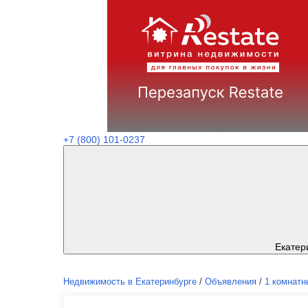
+7 (800) 101-0237
Екатер
Недвижимость в Екатеринбурге
/
Объявления
/
1 комнатн