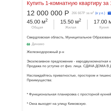
Купить 1-комнатную квартиру за 
12 000 000
Р
2
266 667
Р
за м
(в у.е.)
2
2
45.00 м
15.50 м
17.00 
Общая
Жилая
Кухня
Свердловская область, Муниципальное Образование
Динамо
Железнодорожный р-н
Эксклюзивное предложение - евродвухкомнатная кв
Продажа по уступке от физ. лица. СДАЧА ДОМА В
Наслаждайтесь приватностью, простором и тишиной
Преимущества:
* Функциональная планировка с просторной кухней
* Окна выходят на улицу Кимовскую.