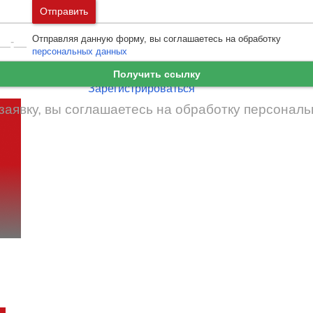
Москва
и
Московская область
Отправить
Ошибка авторизации
Санкт-Петербург
и
Ленинградская област
Отправляя данную форму, вы соглашаетесь на обработку
Забыли пароль
Войти
персональных данных
Ещё нет аккаунта?
Получить ссылку
Зарегистрироваться
заявку, вы соглашаетесь на обработку
персональ