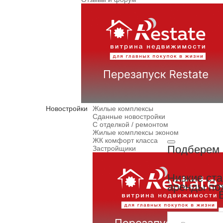
Новостройки
Жилые комплексы
Сданные новостройки
С отделкой / ремонтом
Жилые комплексы эконом
ЖК комфорт класса
Подберем 
Застройщики
Низкие ст
аренды по