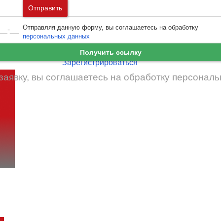
Москва
и
Московская область
Отправить
Ошибка авторизации
Санкт-Петербург
и
Ленинградская област
Отправляя данную форму, вы соглашаетесь на обработку
Забыли пароль
Войти
персональных данных
Ещё нет аккаунта?
Получить ссылку
Зарегистрироваться
заявку, вы соглашаетесь на обработку
персональ