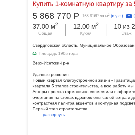
Купить 1-комнатную квартиру за 
5 868 770
Р
2
158 616
Р
за м
(в у.е.)
2
2
37.00 м
12.00 м
10 из 
Общая
Кухня
Этаж
Свердловская область, Муниципальное Образование
Площадь 1905 года
Верх-Исетский р-н
Удачные решения
Новый квартал благоустроенной жизни «Гравитаци
квартала 5 этапов строительства, а всю работу мы
Авторы проекта гармонично совместили в оформл
очертания на стенах вдохновлены силой ветра и д
контрастная палитра акцентов и контурная подсве
Первый этап строительства:
—
...
развернуть