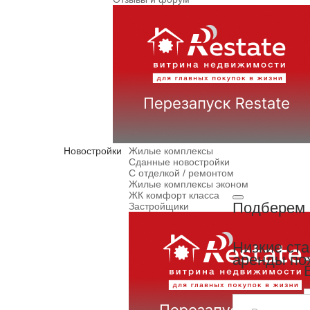
Новостройки
Жилые комплексы
Сданные новостройки
С отделкой / ремонтом
Жилые комплексы эконом
ЖК комфорт класса
Подберем 
Застройщики
Низкие ст
аренды по