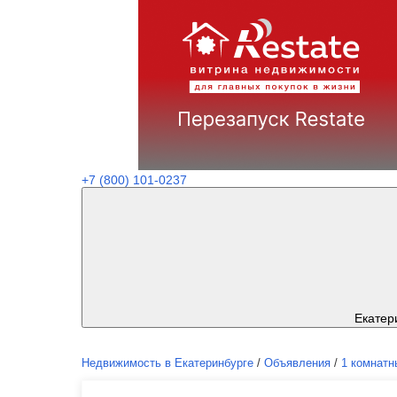
+7 (800) 101-0237
Екатер
Недвижимость в Екатеринбурге
/
Объявления
/
1 комнатн