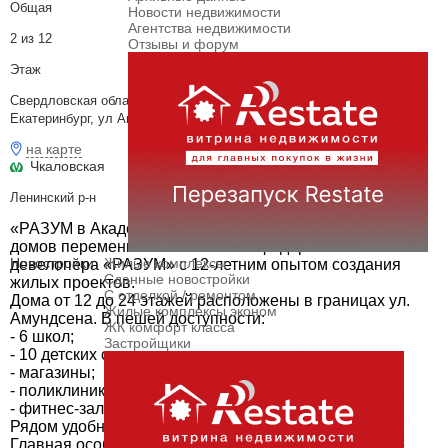
Общая
Новости недвижимости
Агентства недвижимости
2 из 12
Отзывы и форум
Этаж
Свердловская область, Муниципальное Образование Екатеринбург,
Екатеринбург, ул Академика Ландау, 5/1
на карте
Чкаловская
Ленинский р-н
«РАЗУМ в Академическом» — это жилой комплекс из 7
домов переменной этажности от федерального
Новостройки
Жилые комплексы
девелопера «РАЗУМ» с 12-летним опытом создания
Сданные новостройки
жилых проектов.
С отделкой / ремонтом
Дома от 12 до 24 этажей расположены в границах ул.
Жилые комплексы эконом
Амундсена. В пешей доступности:
ЖК комфорт класса
- 6 школ;
Застройщики
- 10 детских садов;
- магазины;
- поликлиники;
- фитнес-залы.
Рядом удобный выезд на ЕКАД.
Главная особенность проекта — угловое остекление,