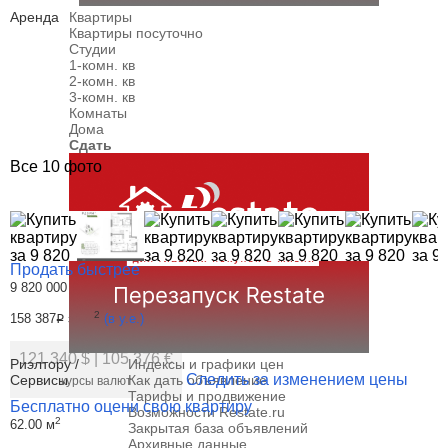
Аренда
Квартиры
Квартиры посуточно
Студии
1-комн. кв
2-комн. кв
3-комн. кв
Комнаты
Дома
Сдать
Все 10 фото
Продать быстрее
9 820 000
Р
2
158 387
за м
(в у.е.)
Р
121 340 $
|
105 376 €
Риэлтору /
Индексы и графики цен
Следить за изменением цены
Сервисы
Как дать объявление
курсы валют
Тарифы и продвижение
Бесплатно оцени свою квартиру
Возможности Restate.ru
2
62.00 м
Закрытая база объявлений
Архивные данные