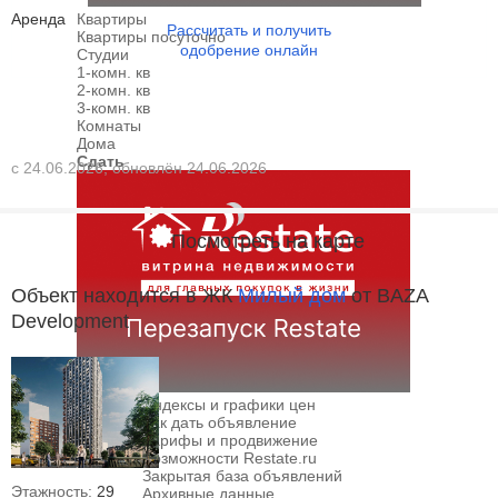
Аренда
Квартиры
Рассчитать и получить
Квартиры посуточно
одобрение онлайн
Студии
1-комн. кв
2-комн. кв
3-комн. кв
Комнаты
Дома
Сдать
с 24.06.2026, обновлён 24.06.2026
Посмотреть на карте
Объект находится в ЖК
Милый дом
от BAZA
Development
Риэлтору /
Индексы и графики цен
Сервисы
Как дать объявление
Тарифы и продвижение
Возможности Restate.ru
Закрытая база объявлений
Этажность:
29
Архивные данные