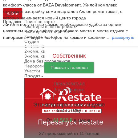
комфорт-класса от BAZA Development. Жилой комплекс
открывает застройку семи кварталов Аллея романтиков , с
Войти
которых начинается новый центр города
Продажа
Поиск по карте
Жители получат все самые необходимые удобства одним
Квартиры в новостройках
нажатием кнопки лифта: от рабочего места и места отдыха с
Квартиры на вторичке
Комнаты и доли
панорамным видом на город на крыше и кофейни
...
развернуть
Студии
1-комн. кв
2-комн. кв
Собственник
3-комн. кв
Дома без посредников
Недорогие дома
Показать телефон
Участки
Продать
Пожаловаться
Задать вопрос
Эта квартира в новом доме
в ипотеку
От
61 568 ₽
в месяц
27 предложений от 11 банков