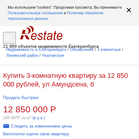
Мы используем "cookies". Продолжая просмотр, Вы принимаете
Пользовательское соглашение
и
Политику обработки
персональных данных
.
21 889 объектов недвижимости Екатеринбурга
Недвижимость в Екатеринбурге
/
Объявления
/
3 комнатные
/
Ленинский район
/
Чкаловская
Купить 3-комнатную квартиру за 12 850
000 рублей, ул Амундсена, 6
Продать быстрее
12 850 000
Р
2
194 697
Р
за м
(в у.е.)
Следить за изменением цены
Бесплатно оцени свою квартиру