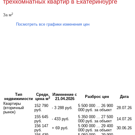
трехкомнатных квартир в Екатеринбурге
2
За м
Посмотреть все графики изменения цен
Тип
Средн.
Изменение с
Разброс цен
Дата
2
недвижимости
цена м
21.04.2026
Квартиры
152 790
5 500 000 ... 26 900
(вторичный
- 3 288 руб.
28.07.26
руб.
000 руб. за объект
рынок)
155 645
5 350 000 ... 27 500
- 433 руб.
14.07.26
руб.
000 руб. за объект
156 147
5 000 000 ... 29 400
+ 69 руб.
30.06.26
руб.
000 руб. за объект
156 439
5 050 000 ... 29 900