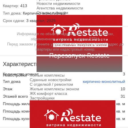
Новости недвижимости
Квартир:
413
Агентства недвижимости
Отзывы и форум
Тип дома:
Кирпично-монолитный
Срок сдачи:
3 квартал, 2025
Информация по объекту недвижимости, собственниках,
обременениях и аресте, выписка ЕГРН.
Перед заказом уточните у продавца по телефону точный адрес до
квартиры или кадастровый номер.
Характеристики
Количество комнат
3
Новостройки
Жилые комплексы
Сданные новостройки
Тип дома
кирпично-монолитный
С отделкой / ремонтом
Этаж
Жилые комплексы эконом
10
ЖК комфорт класса
Этажей всего
31
Застройщики
Площадь жилая
33.20 кв. м
Площадь комнат
11.00 кв. м
Площадь кухни
17.00 кв. м