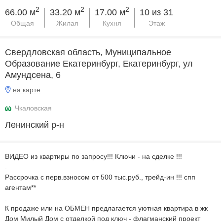
2
2
2
66.00 м
33.20 м
17.00 м
10 из 31
Общая
Жилая
Кухня
Этаж
Свердловская область, Муниципальное
Образование Екатеринбург, Екатеринбург, ул
Амундсена, 6
на карте
Чкаловская
Ленинский р-н
ВИДЕО из квартиры по запросу!!! Ключи - на сделке !!!
.
Рассрочка с перв.взносом от 500 тыс.руб., трейд-ин !!! спп
агентам**
.
К продаже или на ОБМЕН предлагается уютная квартира в жк
Дом Милый Дом с отделкой под ключ - флагманский проект