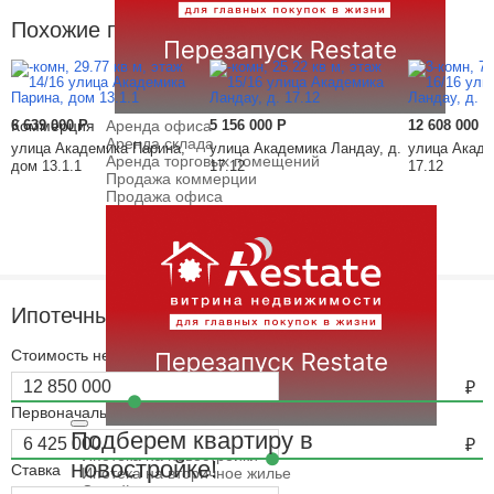
Похожие предложения
Коммерция
6 639 000
Р
Аренда офиса
5 156 000
Р
12 608 000
Р
Аренда склада
улица Академика Парина,
улица Академика Ландау, д.
улица Акаде
Аренда торговых помещений
дом 13.1.1
17.12
17.12
Продажа коммерции
Продажа офиса
Ипотечный калькулятор
Стоимость недвижимости
Первоначальный взнос
Подберем квартиру в
Ипотека
Ипотечный калькулятор
Ипотека на новостройки
новостройке!
Ставка
Ипотека на вторичное жилье
Семейная ипотека