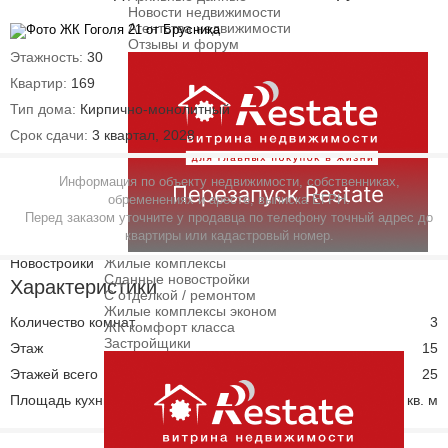
Новости недвижимости
Агентства недвижимости
Отзывы и форум
Этажность:
30
Квартир:
169
Тип дома:
Кирпично-монолитный
Срок сдачи:
3 квартал, 2028
Информация по объекту недвижимости, собственниках,
обременениях и аресте, выписка ЕГРН.
Перед заказом уточните у продавца по телефону точный адрес до
квартиры или кадастровый номер.
Новостройки
Жилые комплексы
Сданные новостройки
Характеристики
С отделкой / ремонтом
Жилые комплексы эконом
Количество комнат
3
ЖК комфорт класса
Застройщики
Этаж
15
Этажей всего
25
Площадь кухни
41.00 кв. м