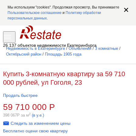
Мы используем "cookies". Продолжая просмотр, Вы принимаете
Пользовательское соглашение
и
Политику обработки
персональных данных
.
26 137 объектов недвижимости Екатеринбурга
Недвижимость в Екатеринбурге
/
Объявления
/
3 комнатные
/
Октябрьский район
/
Площадь 1905 года
Купить 3-комнатную квартиру за 59 710
000 рублей, ул Гоголя, 23
Продать быстрее
59 710 000
Р
2
398 067
Р
за м
(в у.е.)
Следить за изменением цены
Бесплатно оцени свою квартиру