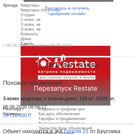
Аренда
Квартиры
Рассчитать и получить
Квартиры посуточно
одобрение онлайн
Студии
1-комн. кв
2-комн. кв
3-комн. кв
Комнаты
Дома
Сдать
с 06.06.2026, обновлён 06.06.2026
Посмотреть на карте
Похожие объявления
3-комн квартира в новом доме, 150 м², 15/25 эт.
06.06.2026 08:56:12
Риэлтору /
Индексы и графики цен
Сервисы
Как дать объявление
59 710 000
Р
Тарифы и продвижение
Возможности Restate.ru
Закрытая база объявлений
Объект находится в ЖК
Гоголя 21
от Брусника
Архивные данные