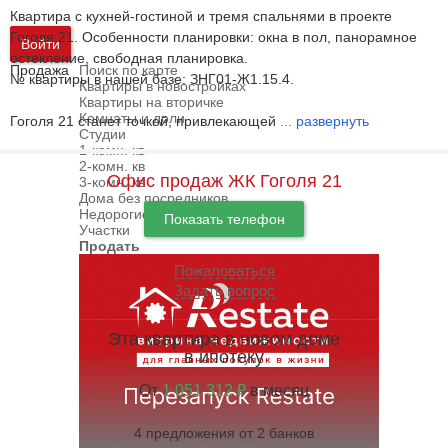
Квартира с кухней-гостиной и тремя спальнями в проекте
Гоголя 21. Особенности планировки: окна в пол, панорамное
Войти
остекление, свободная планировка.
Продажа
Поиск по карте
№ квартиры в нашей базе: ЗНГ01-Ж1.15.4.
Квартиры в новостройках
Квартиры на вторичке
Комнаты и доли
Гоголя 21 станет точкой, привлекающей
...
развернуть
Студии
1-комн. кв
2-комн. кв
Офис продаж ЖК Гоголя 21
3-комн. кв
Дома без посредников
Недорогие дома
Показать телефон
Участки
Продать
Пожаловаться
Задать вопрос
Эта квартира в новом доме
в ипотеку
От
1 051 312 ₽
в месяц
4 предложения от 2 банков