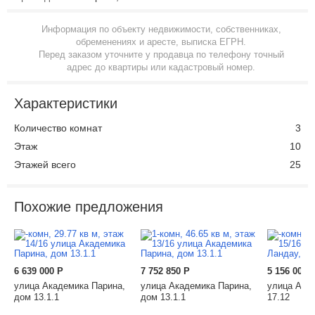
Информация по объекту недвижимости, собственниках,
обременениях и аресте, выписка ЕГРН.
Перед заказом уточните у продавца по телефону точный
адрес до квартиры или кадастровый номер.
Характеристики
Количество комнат
3
Этаж
10
Этажей всего
25
Похожие предложения
6 639 000
Р
7 752 850
Р
5 156 000
улица Академика Парина,
улица Академика Парина,
улица Акад
дом 13.1.1
дом 13.1.1
17.12