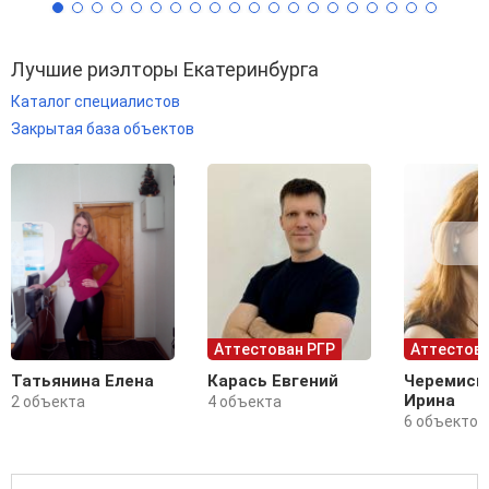
Лучшие риэлторы Екатеринбурга
Каталог специалистов
Закрытая база объектов
Аттестован РГР
Аттестова
Татьянина Елена
Карась Евгений
Черемиси
Ирина
2 объекта
4 объекта
6 объектов