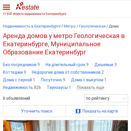
21 803 объекта недвижимости Екатеринбурга
Недвижимость в Екатеринбурге
/
Метро
/
Геологическая
/
Дома
Аренда домов у метро Геологическая в
Екатеринбурге, Муниципальное
Образование Екатеринбург
Без посредников
9
На длительный срок
9
Дешевые
3
Коттеджи
9
Недорогие дома от собственников
2
Дома с сауной
1
Посуточно
9
Дома с выкупом
1
Недвижимость
826
Таунхаусы
1
Показать ещё
6
объявлений
по рейтингу
Уточнить поиск
Показать на карте