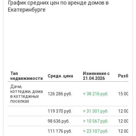
График средних цен по аренде домов в
Екатеринбурге
Тип
Изменение с
Средн. цена
Разброс
недвижимости
21.04.2026
Дачи,
коттеджи, дома
126 286 руб.
+ 38 216 руб.
15 000 ..
в коттеджных
поселках
119 370 руб.
+ 31 301 руб.
12 000 ..
98 636 руб.
+ 10 567 руб.
12 000 ..
111 176 руб.
+ 23 107 руб.
12 000 ..