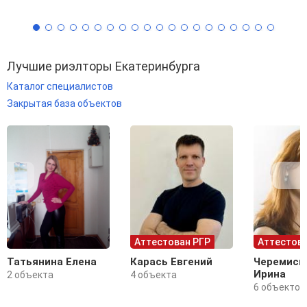
Лучшие риэлторы Екатеринбурга
Каталог специалистов
Закрытая база объектов
Аттестован РГР
Аттестова
Татьянина Елена
Карась Евгений
Черемиси
Ирина
2 объекта
4 объекта
6 объектов