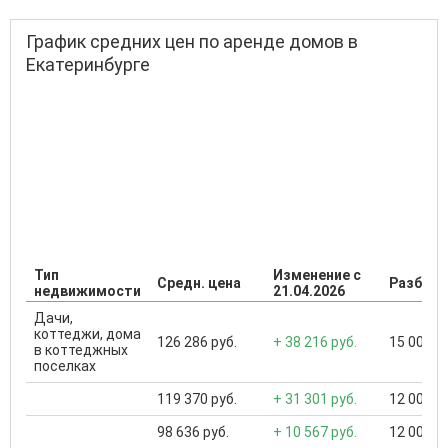
График средних цен по аренде домов в
Екатеринбурге
Тип
Изменение с
Средн. цена
Разброс
недвижимости
21.04.2026
Дачи,
коттеджи, дома
126 286 руб.
+ 38 216 руб.
15 000 ..
в коттеджных
поселках
119 370 руб.
+ 31 301 руб.
12 000 ..
98 636 руб.
+ 10 567 руб.
12 000 ..