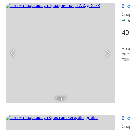
2-к
Све
Б
40
На 
рас
тех
1
из 7
2-к
Све