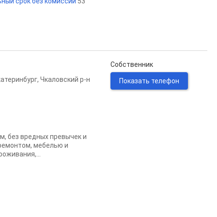
ьный срок без комиссии
53
Собственник
катеринбург
,
Чкаловский р-н
Показать телефон
м, без вредных превычек и
 ремонтом, мебелью и
оживания,...