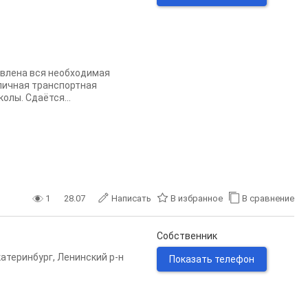
овлена вся необходимая
тличная транспортная
олы. Сдаётся...
1
28.07
Написать
В избранное
В сравнение
Собственник
катеринбург
,
Ленинский р-н
Показать телефон