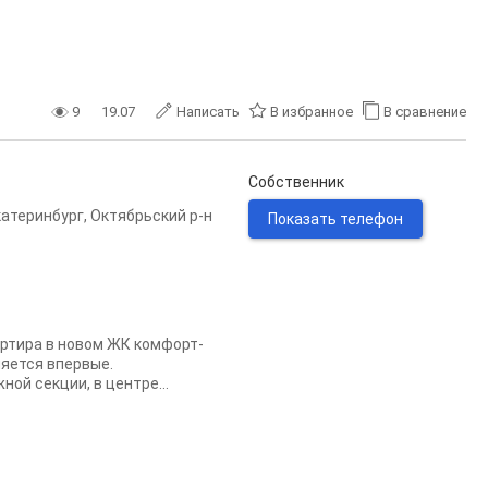
9
19.07
Написать
В избранное
В сравнение
Собственник
катеринбург
,
Октябрьский р-н
Показать телефон
артира в новом ЖК комфорт-
ляется впервые.
ой секции, в центре...