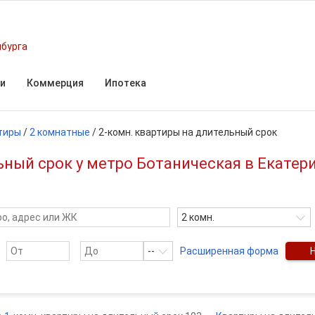
нбурга
и
Коммерция
Ипотека
тиры
/
2 комнатные
/
2-комн. квартиры на длительный срок
ьный срок у метро Ботаническая в Екатер
2 комн.
--
Расширенная форма