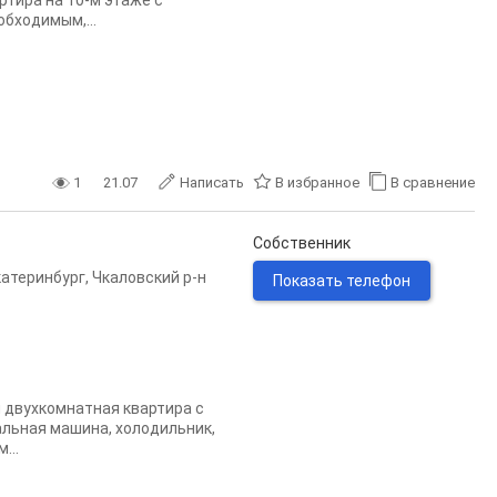
ртира на 10-м этаже с
обходимым,...
1
21.07
Написать
В избранное
В сравнение
Собственник
катеринбург
,
Чкаловский р-н
Показать телефон
я двухкомнатная квартира с
альная машина, холодильник,
...