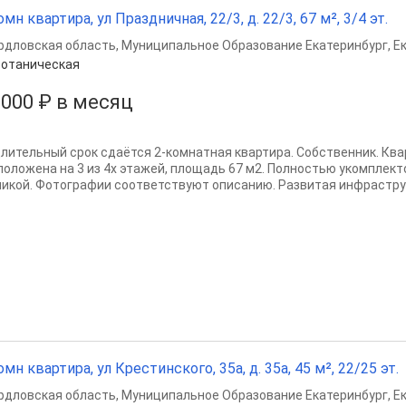
омн квартира, ул Праздничная, 22/3, д. 22/3, 67 м², 3/4 эт.
рдловская область
,
Муниципальное Образование Екатеринбург
,
Е
отаническая
 000 ₽ в месяц
длительный срок сдаётся 2-комнатная квартира. Собственник. Квар
положена на 3 из 4х этажей, площадь 67 м2. Полностью укомплек
никой. Фотографии соответствуют описанию. Развитая инфраструк
омн квартира, ул Крестинского, 35а, д. 35а, 45 м², 22/25 эт.
рдловская область
,
Муниципальное Образование Екатеринбург
,
Е