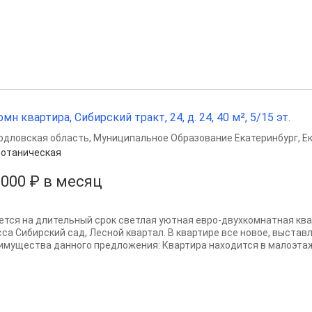
омн квартира, Сибирский тракт, 24, д. 24, 40 м², 5/15 эт.
рдловская область
,
Муниципальное Образование Екатеринбург
,
Е
отаническая
 000 ₽ в месяц
ется на длительный срок светлая уютная евро-двухкомнатная кв
сса Сибирский сад, Лесной квартал. В квартире все новое, выстав
имущества данного предложения: Квартира находится в малоэтажн