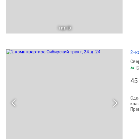
1
из 10
2-к
Све
Б
45
Сда
кла
Пре