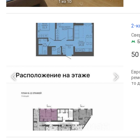
1
из 10
2-к
Све
Б
50
Евр
рем
то 
1
из 10