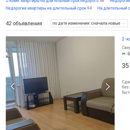
2-комн. квартиры на длительный срок недорого
56
Недорогие
Недорогие квартиры на длительный срок
94
На длительный 
42
объявления
по дате изменения: сначала новые
2-к
Све
Б
35
Сда
без
быт