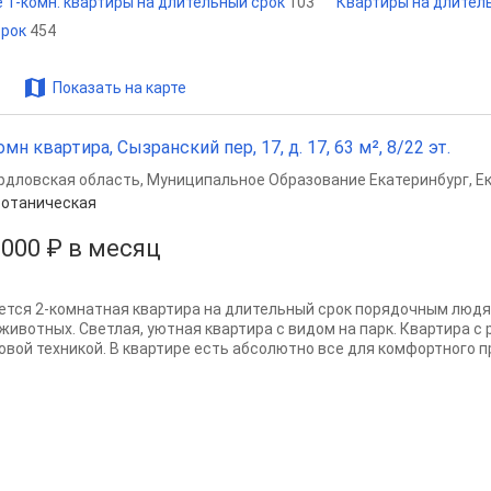
 1-комн. квартиры на длительный срок
103
Квартиры на длител
срок
454
Показать на карте
омн квартира, Сызранский пер, 17, д. 17, 63 м², 8/22 эт.
рдловская область
,
Муниципальное Образование Екатеринбург
,
Е
отаническая
 000 ₽ в месяц
ется 2-комнатная квартира на длительный срок порядочным людя
 животных. Светлая, уютная квартира с видом на парк. Квартира с
овой техникой. В квартире есть абсолютно все для комфортного пр