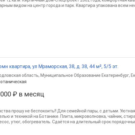
ней 12 кв.м. Кирпичный дом-спецпроект 2002 года, комфортная ква
арным видом на центр города и парк. Квартира упакована всем не
омн квартира, ул Мраморская, 38, д. 38, 44 м², 5/5 эт.
рдловская область
,
Муниципальное Образование Екатеринбург
,
Е
отаническая
 000 ₽ в месяц
нства прошу не беспокоить!! Для семейной пары, с детьми. Уютна
елью и техникой на Ботанике. Плита, микроволновка, чайник, стир
есос, утюг, обогреватель. Сдаётся на длительный срок порядочным