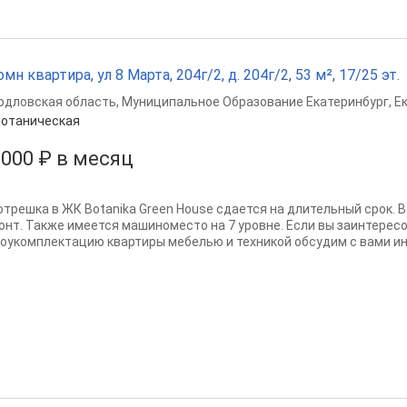
омн квартира, ул 8 Марта, 204г/2, д. 204г/2, 53 м², 17/25 эт.
рдловская область
,
Муниципальное Образование Екатеринбург
,
Е
отаническая
 000 ₽ в месяц
отрешка в ЖК Botanika Green House сдается на длительный срок. 
онт. Также имеется машиноместо на 7 уровне. Если вы заинтерес
доукомплектацию квартиры мебелью и техникой обсудим с вами инд