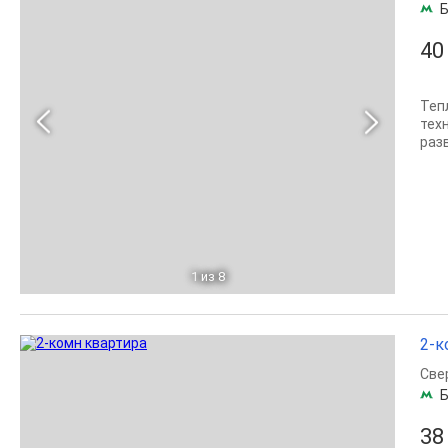
Б
40
Теп
тех
раз
1
из 8
2-к
Све
Б
38