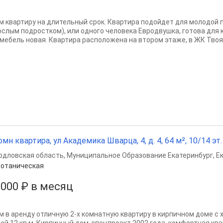
м квартиру на длительный срок. Квартира подойдет для молодой п
ослым подростком), или одного человека Евродвушка, готова для
 мебель новая. Квартира расположена на втором этаже, в ЖК Твоя 
омн квартира, ул Академика Шварца, 4, д. 4, 64 м², 10/14 эт.
рдловская область
,
Муниципальное Образование Екатеринбург
,
Е
отаническая
 000 ₽ в месяц
м в аренду отличную 2-х комнатную квартиру в кирпичном доме с 