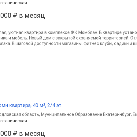
отаническая
 000 ₽ в месяц
лая, уютная квартира в комплексе ЖК Момблан. В квартире устан
ника и мебель. Новый дом с закрытой охраняемой территорией. О
вязка. В шаговой доступности магазины, фитнес клубы, садики и шк
омн квартира, 40 м², 2/4 эт.
рдловская область
,
Муниципальное Образование Екатеринбург
,
Е
отаническая
 000 ₽ в месяц