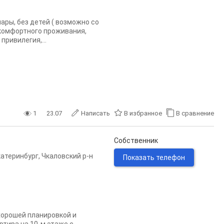
ары, без детей ( возможно со
 комфортного проживания,
привилегия,...
1
23.07
Написать
В избранное
В сравнение
Собственник
катеринбург
,
Чкаловский р-н
Показать телефон
хорошей планировкой и