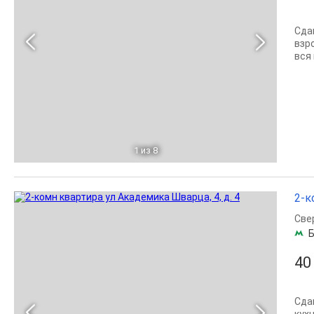
Сда
взр
вся
1
из 8
2-к
Све
Б
40
Сда