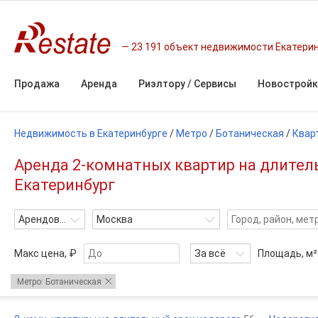
23 191 объект недвижимости Екатери
Продажа
Аренда
Риэлтору / Сервисы
Новостройк
Недвижимость в Екатеринбурге
/
Метро
/
Ботаническая
/
Квар
Аренда 2-комнатных квартир на длител
Екатеринбург
Арендовать
Москва
Макс цена, ₽
За всё
Площадь,
м²
Метро: Ботаническая