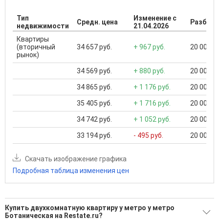
Тип
Изменение с
Средн. цена
Разброс
недвижимости
21.04.2026
Квартиры
(вторичный
34 657 руб.
+ 967 руб.
20 000 ..
рынок)
34 569 руб.
+ 880 руб.
20 000 ..
34 865 руб.
+ 1 176 руб.
20 000 ..
35 405 руб.
+ 1 716 руб.
20 000 ..
34 742 руб.
+ 1 052 руб.
20 000 ..
33 194 руб.
- 495 руб.
20 000 ..
Скачать изображение графика
Подробная таблица изменения цен
Купить двухкомнатную квартиру у метро у метро
Ботаническая на Restate.ru?