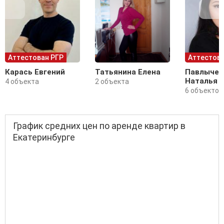
Аттестован РГР
Аттестова
Карась Евгений
Татьянина Елена
Павлычев
Наталья
4 объекта
2 объекта
6 объектов
График средних цен по аренде квартир в
Екатеринбурге