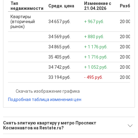
Тип
Изменение с
Средн. цена
Разброс
недвижимости
21.04.2026
Квартиры
(вторичный
34 657 руб.
+ 967 руб.
20 000 ..
рынок)
34 569 руб.
+ 880 руб.
20 000 ..
34 865 руб.
+ 1 176 руб.
20 000 ..
35 405 руб.
+ 1 716 руб.
20 000 ..
34 742 руб.
+ 1 052 руб.
20 000 ..
33 194 руб.
- 495 руб.
20 000 ..
Скачать изображение графика
Подробная таблица изменения цен
Снять элитную квартиру у метро Проспект
Космонавтов на Restate.ru?
Поможем Снять элитную квартиру у метро Проспект