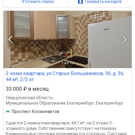
Уточнить поиск
Показать на карте
1
из 10
2-комн квартира, ул Старых Большевиков, 36, д. 36,
44 м², 2/5 эт.
33 000 ₽ в месяц
Свердловская область
,
Муниципальное Образование Екатеринбург
,
Екатеринбург
Проспект Космонавтов
Сдаётся 2-комнатная квартира, 44.1 м², на 2 этаже 5-
этажного дома. Собственник присутствует на показах.
Коммунальные платежи оплачиваются отдельно. Счетчики