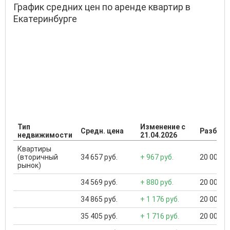
График средних цен по аренде квартир в
Екатеринбурге
Тип
Изменение с
Средн. цена
Разброс
недвижимости
21.04.2026
Квартиры
(вторичный
34 657 руб.
+ 967 руб.
20 000 ..
рынок)
34 569 руб.
+ 880 руб.
20 000 ..
34 865 руб.
+ 1 176 руб.
20 000 ..
35 405 руб.
+ 1 716 руб.
20 000 ..