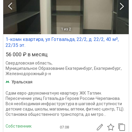
1
из 2
1-комн квартира, ул Готвальда, 22/2, д. 22/2, 40 м²,
22/35 эт.
56 000 ₽ в месяц
Свердловская область
,
Муниципальное Образование Екатеринбург
,
Екатеринбург
,
Железнодорожный р-н
Уральская
Сдам евро-двухкомнатную квартиру. ЖК Татлин.
Пересечение улиц Готвальда-Героев России-Черепанова.
Вся необходимая инфраструктура в шаговой доступности
детские сады, школы, магазины, аптеки, фитнес-центр, ТЦ).
Остановка общественного транспорта, до метро...
Собственник
07.08