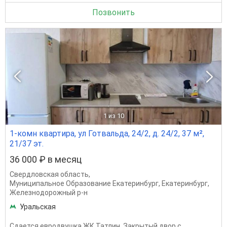
Позвонить
1
из 10
1-комн квартира, ул Готвальда, 24/2, д. 24/2, 37 м²,
21/37 эт.
36 000 ₽ в месяц
Свердловская область
,
Муниципальное Образование Екатеринбург
,
Екатеринбург
,
Железнодорожный р-н
Уральская
Сдается евродвушка ЖК Татлин. Закрытый двор с