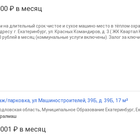
000 ₽ в месяц
м на длительный срок чистое и сухое машино-место в тёплом ох
дресу: г. Екатеринбург, ул. Красных Командиров, д. 3.( ЖК Квартал
0 рублей в месяц (коммунальные услуги включены). Залог за ключи.
аж/парковка, ул Машиностроителей, 39Б, д. 39Б, 17 м²
рдловская область
,
Муниципальное Образование Екатеринбург
,
Е
Уралмаш
 001 ₽ в месяц