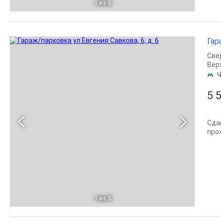
1
из 6
Гар
Све
Вер
Ч
5 
Сда
про
1
из 5