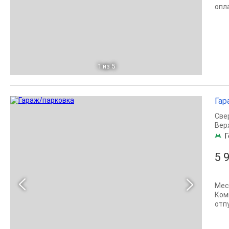
опл
1
из 5
Гар
Све
Вер
Г
5 
Мес
Ком
отпу