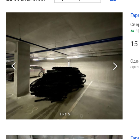
Гар
Све
Ч
15
Сда
аре
1
из 5
Гар