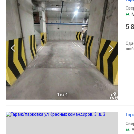
Све
5 
Сда
люб
1
из 4
Гар
Све