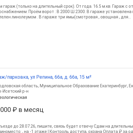
м гараж (только на длительный срок). От года. 16.5 м.кв. Гараж с
оснабжением. Проём ворот : В 2000 Ш 2300. В гараже установлена 
елен линолеумом . В гараже три ямы(смотровая , овощная , для...
аж/парковка, ул Репина, 66а, д. 66а, 15 м²
рдловская область
,
Муниципальное Образование Екатеринбург
,
Е
х-Исетский р-н
еологическая
 000 ₽ в месяц
ъезде до 28.07.26, пишите, связь будет отвечу Сдам на длительный
иноместо: , на -1 этаже | Контроль доступа, охрана Оплата:₽ за о