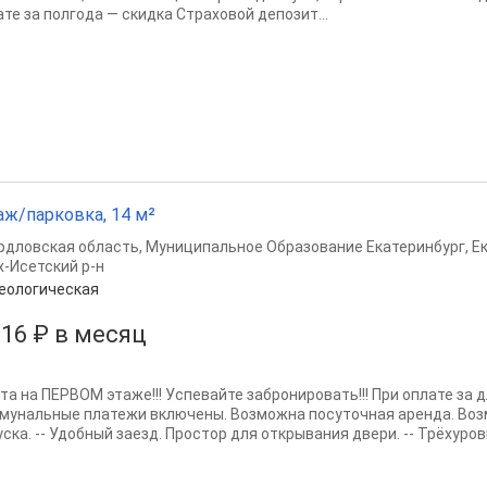
ате за полгода — скидка Страховой депозит...
аж/парковка, 14 м²
рдловская область
,
Муниципальное Образование Екатеринбург
,
Е
х-Исетский р-н
еологическая
916 ₽ в месяц
та на ПЕРВОМ этаже!!! Успевайте забронировать!!! При оплате за 
мунальные платежи включены. Возможна посуточная аренда. Воз
ска. -- Удобный заезд. Простор для открывания двери. -- Трёхуров