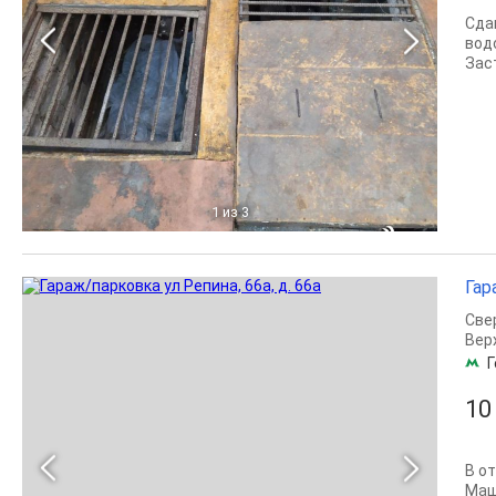
Сда
вод
Заст
1
из 3
Гар
Све
Вер
Г
10
В от
Маш