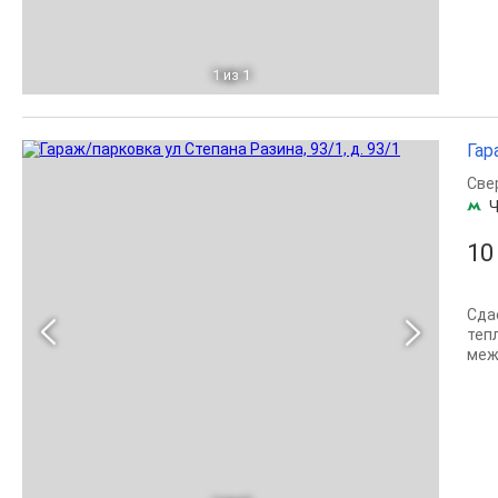
1
из 1
Гар
Све
Ч
10
Сда
теп
межд