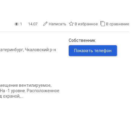
1
14.07
Написать
В избранное
В сравнение
Собственник
катеринбург
,
Чкаловский р-н
Показать телефон
омещение вентилируемое,
 На -1 уровне. Расположенное
охраной,...