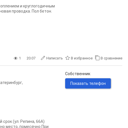
 отоплением и круглогодичным
новая проводка. Пол бетон.
1
20.07
Написать
В избранное
В сравнение
Собственник
катеринбург
,
Показать телефон
 срок (ул. Репина, 66А)
дно место, помесячно При