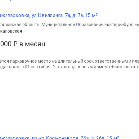
аж/парковка, ул Цвиллинга, 7а, д. 7а, 15 м²
рдловская область
,
Муниципальное Образование Екатеринбург
,
Е
каловская
 000 ₽ в месяц
ется парковочное место на длительный срок ответственным и п
ндаторам, с 01 сентября -2 этаж под первым домомр + ком. платеж
аж/парковка, пр-кт Космонавтов, 26а, д. 26а, 15 м²