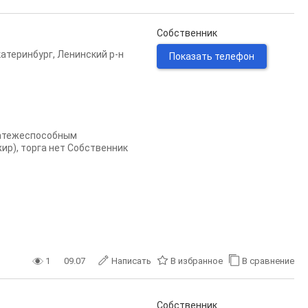
Собственник
катеринбург
,
Ленинский р-н
Показать телефон
латежеспособным
ир), торга нет Собственник
1
09.07
Написать
В избранное
В сравнение
Собственник