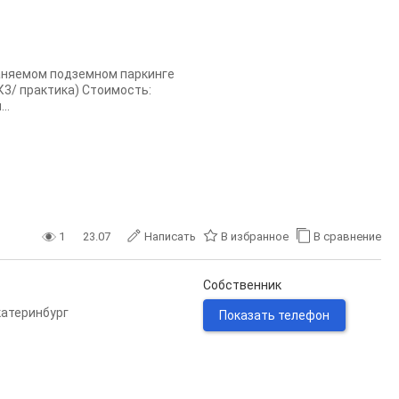
раняемом подземном паркинге
 К3/ практика) Стоимость:
..
1
23.07
Написать
В избранное
В сравнение
Собственник
катеринбург
Показать телефон