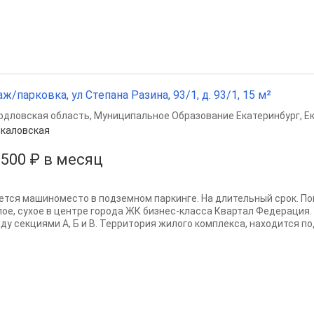
аж/парковка, ул Степана Разина, 93/1, д. 93/1, 15 м²
рдловская область
,
Муниципальное Образование Екатеринбург
,
Е
каловская
 500 ₽ в месяц
ется машиноместо в подземном паркинге. На длительный срок. П
лое, сухое в центре города ЖК бизнес-класса Квартал Федерация.
у секциями А, Б и В. Территория жилого комплекса, находится под 