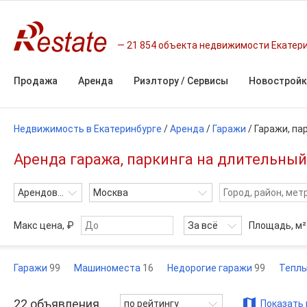
21 854 объекта недвижимости Екатер
Продажа
Аренда
Риэлтору / Сервисы
Новостройк
Недвижимость в Екатеринбурге
/
Аренда
/
Гаражи
/
Гаражи, па
Аренда гаража, паркинга на длительный
Арендовать
Москва
Макс цена, ₽
За всё
Площадь,
м²
Гаражи
99
Машиноместа
16
Недорогие гаражи
99
Теплы
22
объявления
по рейтингу
Показать 