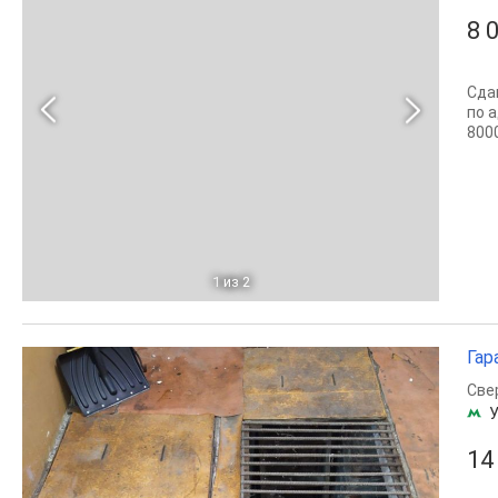
8 
Сда
по а
800
1
из 2
Гар
Све
14