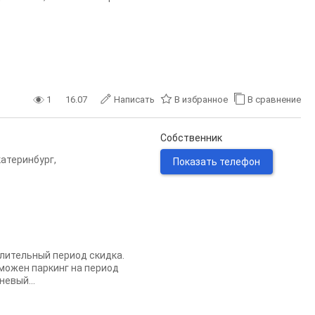
1
16.07
Написать
В избранное
В сравнение
Собственник
катеринбург
,
Показать телефон
длительный период скидка.
можен паркинг на период
невый...