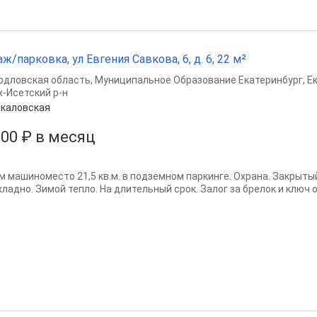
аж/парковка, ул Евгения Савкова, 6, д. 6, 22 м²
рдловская область
,
Муниципальное Образование Екатеринбург
,
Е
х-Исетский р-н
каловская
500 ₽ в месяц
м машиноместо 21,5 кв.м. в подземном паркинге. Охрана. Закрытый
хладно. Зимой тепло. На длительный срок. Залог за брелок и ключ 