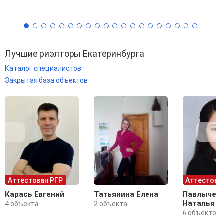
Лучшие риэлторы Екатеринбурга
Каталог специалистов
Закрытая база объектов
Аттестован РГР
Аттестова
Карась Евгений
Татьянина Елена
Павлычев
Наталья
4 объекта
2 объекта
6 объектов