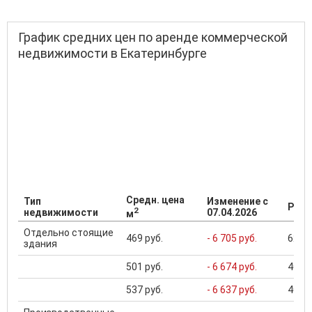
График средних цен по аренде коммерческой
недвижимости в Екатеринбурге
Средн. цена
Тип
Изменение с
Разб
2
недвижимости
07.04.2026
м
Отдельно стоящие
469 руб.
- 6 705 руб.
62 24
здания
501 руб.
- 6 674 руб.
406 .
537 руб.
- 6 637 руб.
406 .