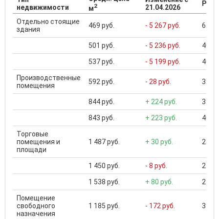
Разб
2
недвижимости
21.04.2026
м
Отдельно стоящие
469 руб.
- 5 267 руб.
62 24
здания
501 руб.
- 5 236 руб.
406 .
537 руб.
- 5 199 руб.
406 .
Производственные
592 руб.
- 28 руб.
32 50
помещения
844 руб.
+ 224 руб.
32 50
843 руб.
+ 223 руб.
40 00
Торговые
помещения и
1 487 руб.
+ 30 руб.
25 00
площади
1 450 руб.
- 8 руб.
25 00
1 538 руб.
+ 80 руб.
25 00
Помещение
свободного
1 185 руб.
- 172 руб.
3 200
назначения