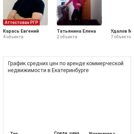
Аттестован РГР
Карась Евгений
Татьянина Елена
Удалов М
4 объекта
2 объекта
7 объектов
График средних цен по аренде коммерческой
недвижимости в Екатеринбурге
Средн. цена
Тип
Изменение с