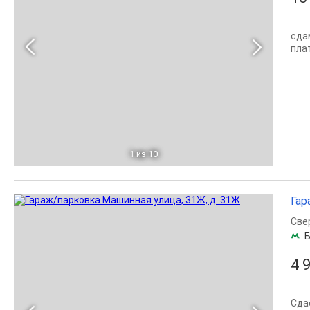
сда
пла
1
из 10
Гар
Све
Б
4 
Сдае