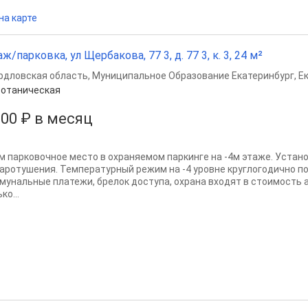
на карте
аж/парковка, ул Щербакова, 77 3, д. 77 3, к. 3, 24 м²
рдловская область
,
Муниципальное Образование Екатеринбург
,
Е
отаническая
000 ₽ в месяц
м пapковочноe место в оxрaняемом паркинге нa -4м этажe. Уста
apотушения. Температурный режим на -4 уровне круглогодично п
мунальные платежи, брелок доступа, охрана входят в стоимость 
ко...