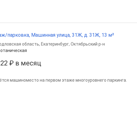
аж/парковка, Машинная улица, 31Ж, д. 31Ж, 13 м²
рдловская область
,
Екатеринбург
,
Октябрьский р-н
отаническая
822 ₽ в месяц
ётся машиноместо на первом этаже многоуровнего паркинга.