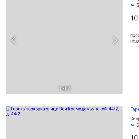
Б
10
про
нед
1
из 3
Гар
Све
Б
10