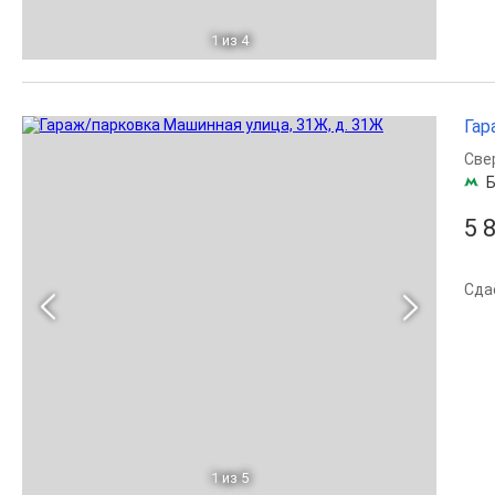
1
из 4
Гар
Све
Б
5 
Сда
1
из 5