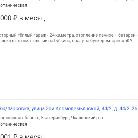
отаническая
 000 ₽ в месяц
сторный тёплый гараж - 24 кв.метра. отопление печное + батареи.
алёко от стоматологии на Губкина, сразу за бункером. арендаКУ
аж/парковка, улица Зои Космодемьянской, 44/2, д. 44/2, 26
рдловская область
,
Екатеринбург
,
Чкаловский р-н
отаническая
 001 ₽ в месяц