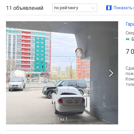
11
объявлений
по рейтингу
Показать 
Гар
Све
Б
7 
Cдa
пож
Ком
толь
1
из 7