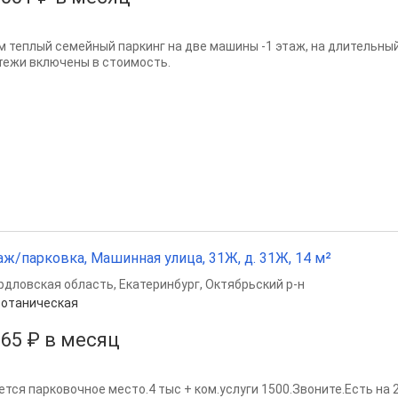
м теплый семейный паркинг на две машины -1 этаж, на длительны
тежи включены в стоимость.
аж/парковка, Машинная улица, 31Ж, д. 31Ж, 14 м²
рдловская область
,
Екатеринбург
,
Октябрьский р-н
отаническая
965 ₽ в месяц
тся парковочное место.4 тыс + ком.услуги 1500.Звоните.Есть на 2 