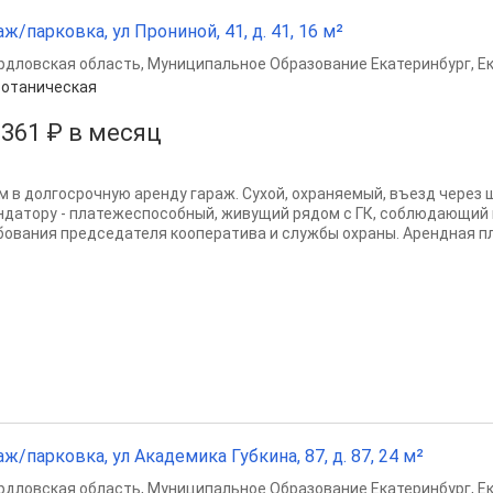
аж/парковка, ул Прониной, 41, д. 41, 16 м²
рдловская область
,
Муниципальное Образование Екатеринбург
,
Е
отаническая
 361 ₽ в месяц
м в долгосрочную аренду гараж. Сухой, охраняемый, въезд через 
ндатору - платежеспособный, живущий рядом с ГК, соблюдающий п
бования председателя кооператива и службы охраны. Арендная п
аж/парковка, ул Академика Губкина, 87, д. 87, 24 м²
рдловская область
,
Муниципальное Образование Екатеринбург
,
Е