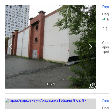
Гар
Све
Б
11
Сда
аре
тре
1
из 3
Гар
Све