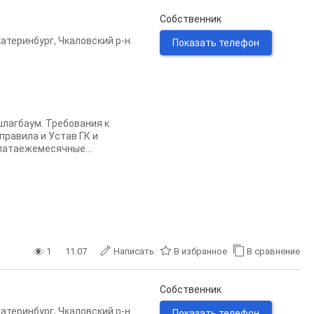
Собственник
катеринбург
,
Чкаловский р-н
Показать телефон
шлагбаум. Требования к
равила и Устав ГК и
латаежемесячные...
1
11.07
Написать
В избранное
В сравнение
Собственник
катеринбург
,
Чкаловский р-н
Показать телефон