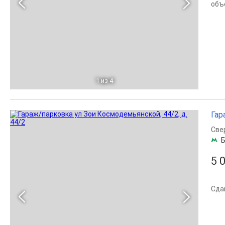
объ
1
из 4
Гар
Све
Б
5 
Сда