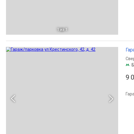
1
из 1
Гар
Све
Б
9 
Гар