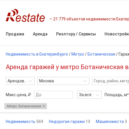
21 779 объектов недвижимости Екате
Продажа
Аренда
Риэлтору / Сервисы
Новостройк
Недвижимость в Екатеринбурге
/
Метро
/
Ботаническая
/
Гара
Аренда гаражей у метро Ботаническая 
Арендовать
Москва
Макс цена, ₽
За всё
Площадь,
м²
Метро: Ботаническая
Недвижимость
569
Недорогие гаражи
13
Машиноместа
3