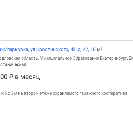
аж/парковка, ул Крестинского, 42, д. 42, 18 м²
рдловская область
,
Муниципальное Образование Екатеринбург
,
Е
отаническая
000 ₽ в месяц
аж 6 х 3 м на втором этаже охраняемого гаражного кооператива.