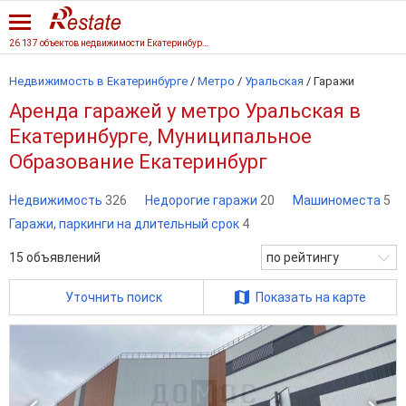
26 137 объектов недвижимости Екатеринбурга
Недвижимость в Екатеринбурге
/
Метро
/
Уральская
/
Гаражи
Аренда гаражей у метро Уральская в
Екатеринбурге, Муниципальное
Образование Екатеринбург
Недвижимость
326
Недорогие гаражи
20
Машиноместа
5
Гаражи, паркинги на длительный срок
4
15
объявлений
по рейтингу
Уточнить поиск
Показать на карте