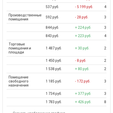
537 руб.
- 5 199 руб.
406 .
Производственные
592 руб.
- 28 руб.
32 50
помещения
844 руб.
+ 224 руб.
32 50
843 руб.
+ 223 руб.
40 00
Торговые
помещения и
1 487 руб.
+ 30 руб.
25 00
площади
1 450 руб.
- 8 руб.
25 00
1 538 руб.
+ 80 руб.
25 00
Помещение
свободного
1 185 руб.
- 172 руб.
3 200
назначения
1 734 руб.
+ 377 руб.
3 200
1 783 руб.
+ 426 руб.
8 977