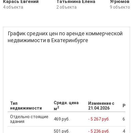
Карась Евгений
Татьянина Елена
Угрюмов 
4 объекта
2 объекта
9 объектов
График средних цен по аренде коммерческой
недвижимости в Екатеринбурге
Средн. цена
Тип
Изменение с
Разб
2
недвижимости
21.04.2026
м
Отдельно стоящие
469 руб.
- 5 267 руб.
62 24
здания
501 руб.
- 5 236 руб.
406 .