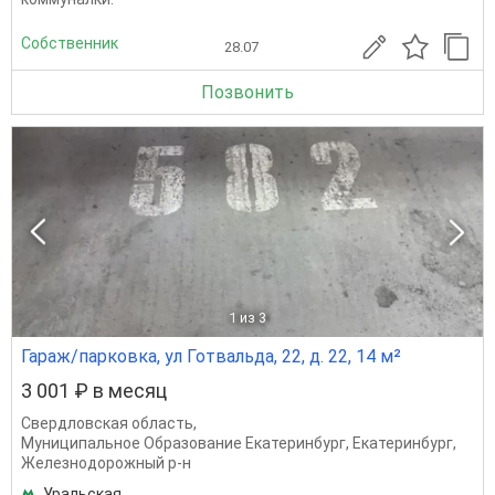
Собственник
28.07
Позвонить
1
из 3
Гараж/парковка, ул Готвальда, 22, д. 22, 14 м²
3 001 ₽ в месяц
Свердловская область
,
Муниципальное Образование Екатеринбург
,
Екатеринбург
,
Железнодорожный р-н
Уральская