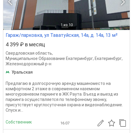
1
из 10
Гараж/парковка, ул Таватуйская, 14а, д. 14а, 13 м²
4 399 ₽ в месяц
Свердловская область
,
Муниципальное Образование Екатеринбург
,
Екатеринбург
,
Железнодорожный р-н
Уральская
Предлагаю в долгосрочную аренду машиноместо на
комфортном 2 этаже в современном наземном
многоуровневом паркинге в ЖК Раута. Въезд и выезд из
паркинга осуществляется по телефонному звонку,
присутствует круглосуточная охрана и видеонаблюдение.
Спуск и...
Собственник
16.07