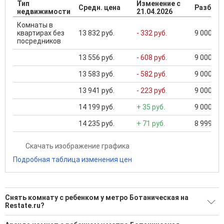
Тип
Изменение с
Средн. цена
Разброс
недвижимости
21.04.2026
Комнаты в
квартирах без
13 832 руб.
- 332 руб.
9 000 ...
посредников
13 556 руб.
- 608 руб.
9 000 ...
13 583 руб.
- 582 руб.
9 000 ...
13 941 руб.
- 223 руб.
9 000 ...
14 199 руб.
+ 35 руб.
9 000 ...
14 235 руб.
+ 71 руб.
8 999 ...
Скачать изображение графика
Подробная таблица изменения цен
Снять комнату с ребенком у метро Ботаническая на
Restate.ru?
Поможем Снять комнату с ребенком у метро