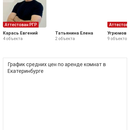
Аттестован РГР
Аттестова
Карась Евгений
Татьянина Елена
Угрюмов 
4 объекта
2 объекта
9 объектов
График средних цен по аренде комнат в
Екатеринбурге