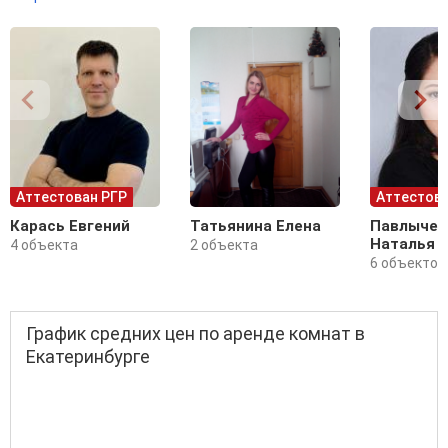
Аттестован РГР
Аттестова
Карась Евгений
Татьянина Елена
Павлычев
Наталья
4 объекта
2 объекта
6 объектов
График средних цен по аренде комнат в
Екатеринбурге