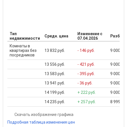
Тип
Изменение с
Средн. цена
Разброс
недвижимости
07.04.2026
Комнаты в
квартирах без
13 832 руб.
- 146 руб.
9 000 ...
посредников
13 556 руб.
- 421 руб.
9 000 ...
13 583 руб.
- 395 руб.
9 000 ...
13 941 руб.
- 36 руб.
9 000 ...
14 199 руб.
+ 222 руб.
9 000 ...
14 235 руб.
+ 257 руб.
8 999 ...
Скачать изображение графика
Подробная таблица изменения цен