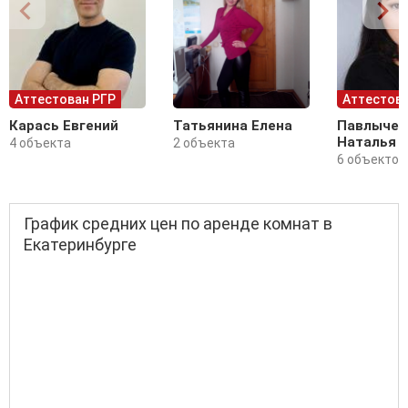
Аттестован РГР
Аттестова
Карась Евгений
Татьянина Елена
Павлычев
Наталья
4 объекта
2 объекта
6 объектов
График средних цен по аренде комнат в
Екатеринбурге