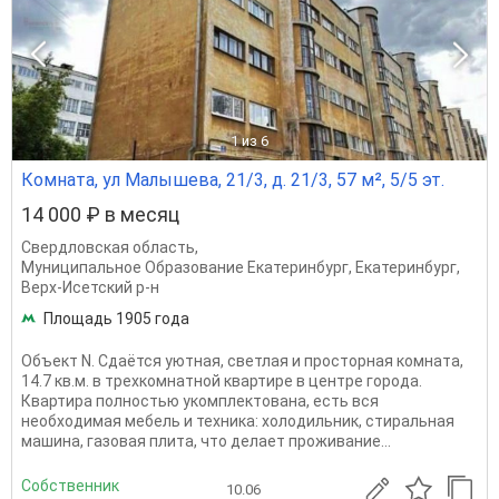
1
из 6
Комната, ул Малышева, 21/3, д. 21/3, 57 м², 5/5 эт.
14 000 ₽ в месяц
Свердловская область
,
Муниципальное Образование Екатеринбург
,
Екатеринбург
,
Верх-Исетский р-н
Площадь 1905 года
Объект N. Сдаётся уютная, светлая и просторная комната,
14.7 кв.м. в трехкомнатной квартире в центре города.
Квартира полностью укомплектована, есть вся
необходимая мебель и техника: холодильник, стиральная
машина, газовая плита, что делает проживание...
Собственник
10.06