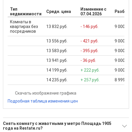
Тип
Изменение с
Средн. цена
Разброс
недвижимости
07.04.2026
Комнаты в
квартирах без
13 832 руб.
- 146 руб.
9 000 ...
посредников
13 556 руб.
- 421 руб.
9 000 ...
13 583 руб.
- 395 руб.
9 000 ...
13 941 руб.
- 36 руб.
9 000 ...
14 199 руб.
+ 222 руб.
9 000 ...
14 235 руб.
+ 257 руб.
8 999 ...
Скачать изображение графика
Подробная таблица изменения цен
Снять комнату с животными у метро Площадь 1905
года на Restate.ru?