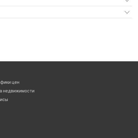
афики цен
ка недвижимости
висы