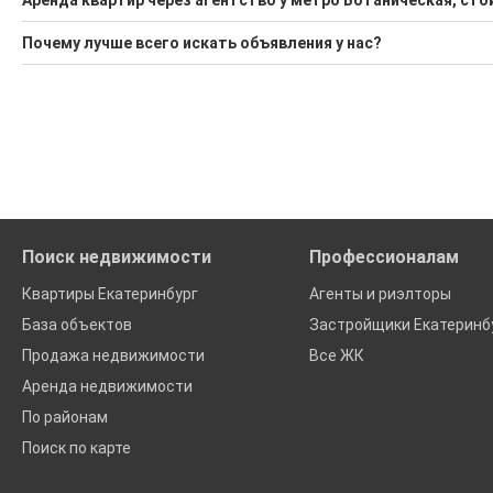
Аренда квартир через агентство у метро Ботаническая, сто
1 актуальное и проверенное объявление
Минимальная цена: 28 000 Р. Максимальная цена: 35 000 Р; 
Почему лучше всего искать объявления у нас?
Воспользуйтесь нашим поиском по новостройкам, для под
Средняя цена за м2: 703 Р
Все объявления проверены и проходят строгую модераци
'Сохраните результаты поиска и возвращайтесь к нему, ког
Удобный поиск, есть подписка на новые объявления
Помогаем с подбором выгодных ипотечных программ в банк
Поиск недвижимости
Профессионалам
Квартиры Екатеринбург
Агенты и риэлторы
База объектов
Застройщики Екатеринб
Продажа недвижимости
Все ЖК
Аренда недвижимости
По районам
Поиск по карте