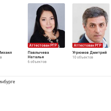
Аттестован РГР
Аттестован РГР
Михаил
Павлычева
Угрюмов Дмитрий
Наталья
ов
10 объектов
6 объектов
инбурге