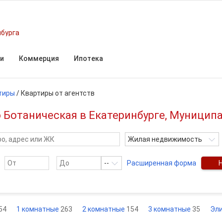
нбурга
и
Коммерция
Ипотека
тиры
/
Квартиры от агентств
о Ботаническая в Екатеринбурге, Муницип
Жилая недвижимость
--
Расширенная форма
54
1 комнатные
263
2 комнатные
154
3 комнатные
35
Эл