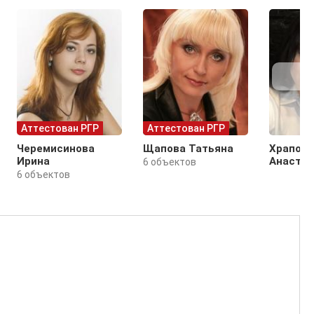
Аттестован РГР
Аттестован РГР
Черемисинова
Щапова Татьяна
Храпови
Ирина
Анастас
6 объектов
6 объектов