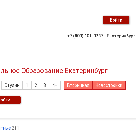
Войти
+7 (800) 101-0237
Екатеринбург
альное Образование Екатеринбург
Студии
1
2
3
4+
Вторичная
Новостройки
Найти
итные
211