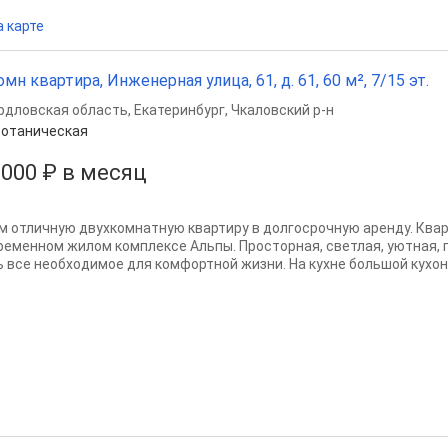
а карте
омн квартира, Инженерная улица, 61, д. 61, 60 м², 7/15 эт.
рдловская область
,
Екатеринбург
,
Чкаловский р-н
отаническая
 000 ₽ в месяц
м отличную двухкомнатную квартиру в долгосрочную аренду. Ква
ременном жилом комплексе Альпы. Просторная, светлая, уютная,
ь все необходимое для комфортной жизни. На кухне большой кухонн