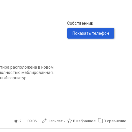
Собственник
Показать телефон
ртира расположена в новом
 полностью меблированная,
ый гарнитур...
2
09.06
Написать
В избранное
В сравнение