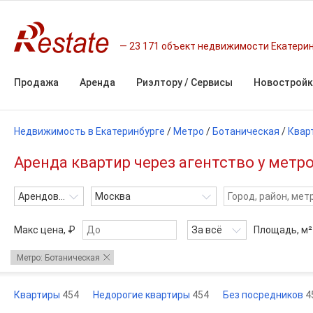
23 171 объект недвижимости Екатери
Продажа
Аренда
Риэлтору / Сервисы
Новостройк
Недвижимость в Екатеринбурге
/
Метро
/
Ботаническая
/
Квар
Аренда квартир через агентство у метр
Арендовать
Москва
Макс цена, ₽
За всё
Площадь,
м²
Метро: Ботаническая
Квартиры
454
Недорогие квартиры
454
Без посредников
4