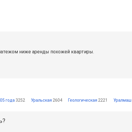
латежом ниже аренды похожей квартиры.
05 года
3252
Уральская
2604
Геологическая
2221
Уралма
ь?