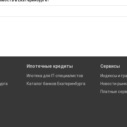
имость в Екатеринбурге?
Средняя: 31 500 Р
бора подходящего вам варианта
ю
да это будет нужно'
ах в Екатеринбурге
Ипотечные кредиты
Сервисы
Ипотека для IT-специалистов
Индексы и гр
урга
Каталог банков Екатеринбурга
Новости рын
Платные сер