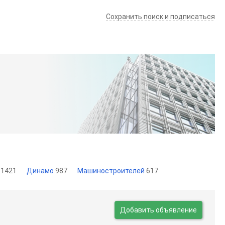
Сохранить поиск и подписаться
ш
1421
Динамо
987
Машиностроителей
617
Добавить объявление