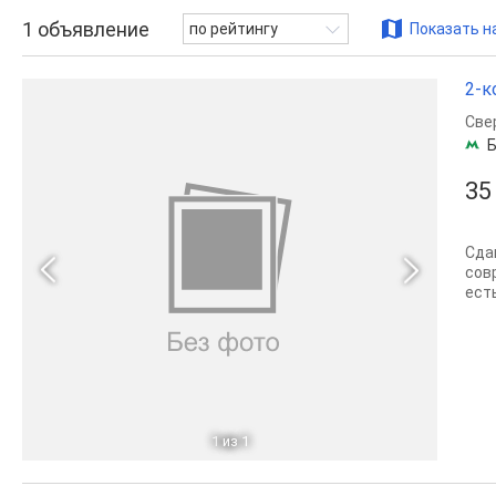
1
объявление
по рейтингу
Показать н
2-к
Све
Б
35
Сда
сов
ест
1
из 1