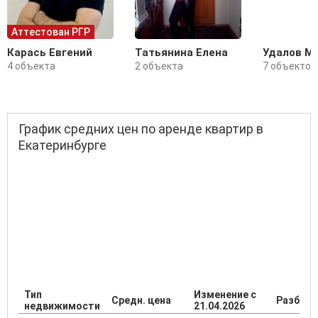
Аттестован РГР
Карась Евгений
Татьянина Елена
Удалов М
4 объекта
2 объекта
7 объектов
График средних цен по аренде квартир в
Екатеринбурге
Тип
Изменение с
Средн. цена
Разброс
недвижимости
21.04.2026