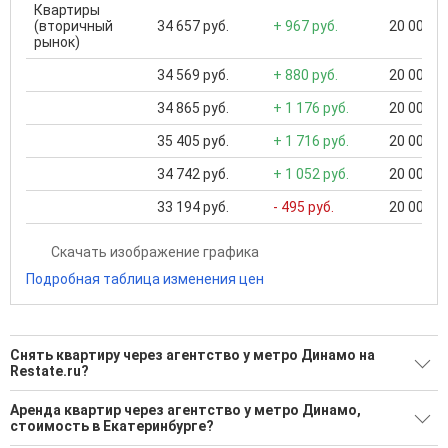
Квартиры
(вторичный
34 657 руб.
+ 967 руб.
20 000 ..
рынок)
34 569 руб.
+ 880 руб.
20 000 ..
34 865 руб.
+ 1 176 руб.
20 000 ..
35 405 руб.
+ 1 716 руб.
20 000 ..
34 742 руб.
+ 1 052 руб.
20 000 ..
33 194 руб.
- 495 руб.
20 000 ..
Скачать изображение графика
Подробная таблица изменения цен
Снять квартиру через агентство у метро Динамо на
Restate.ru?
Поможем Снять квартиру через агентство у метро
Аренда квартир через агентство у метро Динамо,
Динамо?
стоимость в Екатеринбурге?