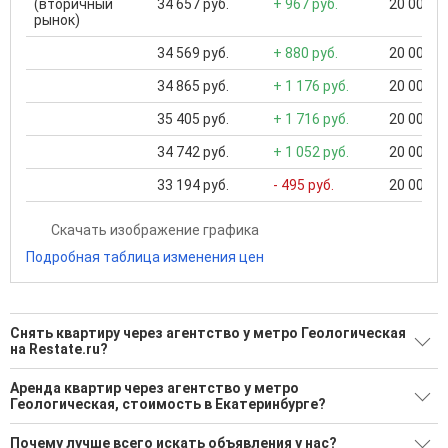
(вторичный
34 657 руб.
+ 967 руб.
20 000 ..
рынок)
34 569 руб.
+ 880 руб.
20 000 ..
34 865 руб.
+ 1 176 руб.
20 000 ..
35 405 руб.
+ 1 716 руб.
20 000 ..
34 742 руб.
+ 1 052 руб.
20 000 ..
33 194 руб.
- 495 руб.
20 000 ..
Скачать изображение графика
Подробная таблица изменения цен
Снять квартиру через агентство у метро Геологическая
на Restate.ru?
Поможем Снять квартиру через агентство у метро
Аренда квартир через агентство у метро
Геологическая?
Геологическая, стоимость в Екатеринбурге?
6 актуальных и проверенных объявлений
Минимальная цена: 25 000 Р. Максимальная цена: 85 000 Р;
Почему лучше всего искать объявления у нас?