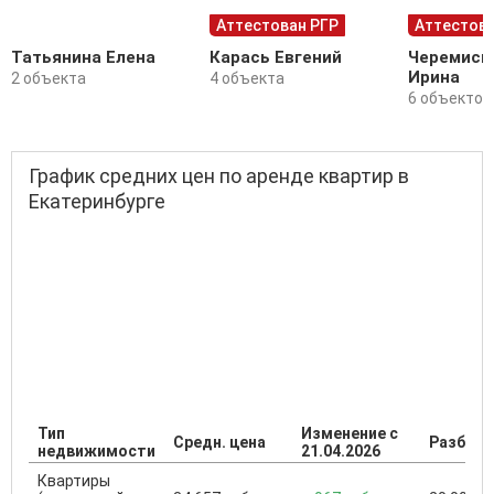
Аттестован РГР
Аттестова
Татьянина Елена
Карась Евгений
Черемиси
Ирина
2 объекта
4 объекта
6 объектов
График средних цен по аренде квартир в
Екатеринбурге
Тип
Изменение с
Средн. цена
Разброс
недвижимости
21.04.2026
Квартиры