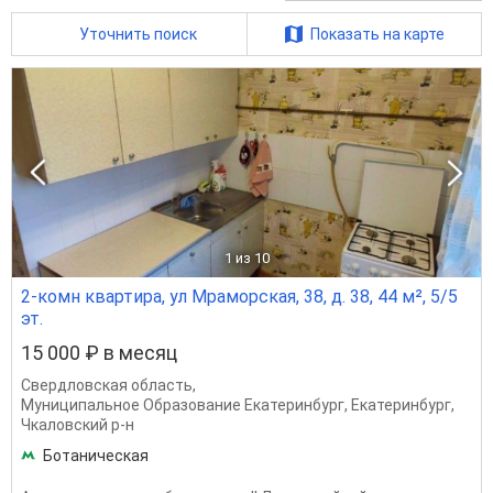
Уточнить поиск
Показать на карте
1
из 10
2-комн квартира, ул Мраморская, 38, д. 38, 44 м², 5/5
эт.
15 000 ₽ в месяц
Свердловская область
,
Муниципальное Образование Екатеринбург
,
Екатеринбург
,
Чкаловский р-н
Ботаническая