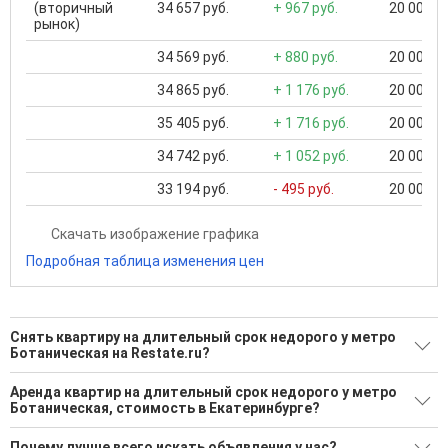
(вторичный
34 657 руб.
+ 967 руб.
20 000 ..
рынок)
34 569 руб.
+ 880 руб.
20 000 ..
34 865 руб.
+ 1 176 руб.
20 000 ..
35 405 руб.
+ 1 716 руб.
20 000 ..
34 742 руб.
+ 1 052 руб.
20 000 ..
33 194 руб.
- 495 руб.
20 000 ..
Скачать изображение графика
Подробная таблица изменения цен
Снять квартиру на длительный срок недорого у метро
Ботаническая на Restate.ru?
Поможем Снять квартиру на длительный срок недорого у
Аренда квартир на длительный срок недорого у метро
метро Ботаническая?
Ботаническая, стоимость в Екатеринбурге?
66 актуальных и проверенных объявлений
Минимальная цена: 15 000 Р. Максимальная цена: 30 000 Р;
Почему лучше всего искать объявления у нас?