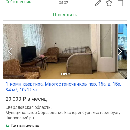
Собственник
05.07
Позвонить
1
из 6
1-комн квартира, Многостаночников пер, 15а, д. 15а,
34 м², 10/12 эт.
20 000 ₽ в месяц
Свердловская область
,
Муниципальное Образование Екатеринбург
,
Екатеринбург
,
Чкаловский р-н
Ботаническая