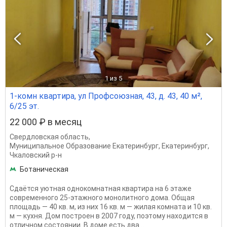
1
из 5
1-комн квартира, ул Профсоюзная, 43, д. 43, 40 м²,
6/25 эт.
22 000 ₽ в месяц
Свердловская область
,
Муниципальное Образование Екатеринбург
,
Екатеринбург
,
Чкаловский р-н
Ботаническая
Сдаётся уютная однокомнатная квартира на 6 этаже
современного 25-этажного монолитного дома. Общая
площадь — 40 кв. м, из них 16 кв. м — жилая комната и 10 кв.
м — кухня. Дом построен в 2007 году, поэтому находится в
отличном состоянии. В доме есть два...