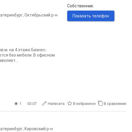
Собственник
катеринбург
,
Октябрьский р-н
Показать телефон
.м. на 4 этаже Бизнес-
ется без мебели. В офисном
воляет...
1
03.07
Написать
В избранное
В сравнение
катеринбург
,
Кировский р-н