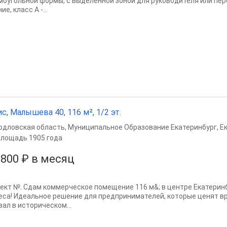
моугольной формы, с выделенной зоной для руководителя или пер
ие, класс А -...
с, Малышева 40, 116 м², 1/2 эт.
рдловская область
,
Муниципальное Образование Екатеринбург
,
Е
лощадь 1905 года
 800 ₽ в месяц
ект №. Сдам коммерческое помещение 116 м&; в центре Екатеринб
еса! Идеальное решение для предпринимателей, которые ценят в
вал в историческом...