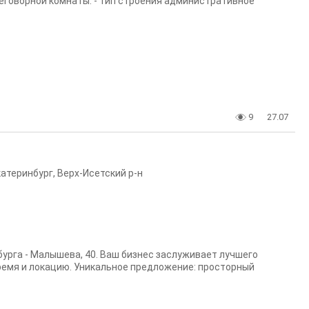
еговорной комнаты. - тип строения административное
9
27.07
катеринбург
,
Верх-Исетский р-н
урга - Малышева, 40. Ваш бизнес заслуживает лучшего
ремя и локацию. Уникальное предложение: просторный