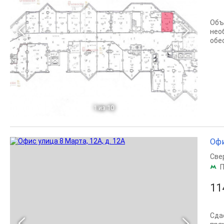
Объ
нео
обе
1
из 10
Офи
Све
П
11
Сда