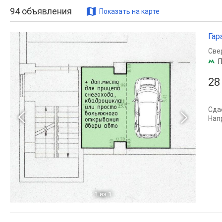
94
объявления
Показать на карте
Гар
Све
П
28
Сда
Нап
1
из 1