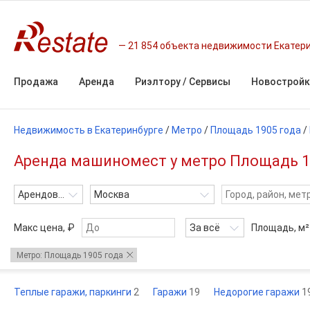
21 854 объекта недвижимости Екатер
Продажа
Аренда
Риэлтору / Сервисы
Новостройк
Недвижимость в Екатеринбурге
/
Метро
/
Площадь 1905 года
/
Аренда машиномест у метро Площадь 19
Арендовать
Москва
Макс цена, ₽
За всё
Площадь,
м²
Метро: Площадь 1905 года
Теплые гаражи, паркинги
2
Гаражи
19
Недорогие гаражи
1