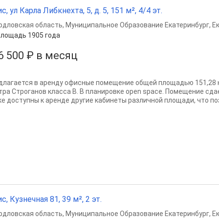
с, ул Карла Либкнехта, 5, д. 5, 151 м², 4/4 эт.
рдловская область
,
Муниципальное Образование Екатеринбург
,
Е
лощадь 1905 года
6 500 ₽ в месяц
длагается в аренду офисные помещение общей площадью 151,28 кв
тра Строганов класса В. В планировке open space. Помещение сда
ке доступны к аренде другие кабинеты различной площади, что поз
с, Кузнечная 81, 39 м², 2 эт.
рдловская область
,
Муниципальное Образование Екатеринбург
,
Е