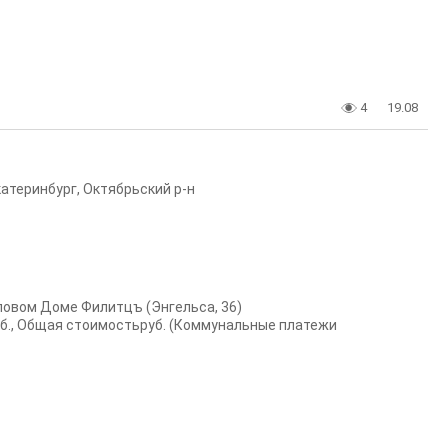
4
19.08
катеринбург
,
Октябрьский р-н
ловом Доме Филитцъ (Энгельса, 36)
, Общая стоимостьруб. (Коммунальные платежи