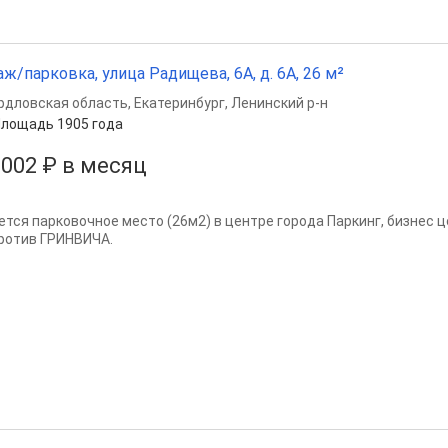
аж/парковка, улица Радищева, 6А, д. 6А, 26 м²
рдловская область
,
Екатеринбург
,
Ленинский р-н
лощадь 1905 года
 002 ₽ в месяц
ется парковочное место (26м2) в центре города Паркинг, бизнес ц
ротив ГРИНВИЧА.