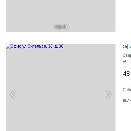
1
из 10
Офи
Све
П
48
Соб
———
вкл