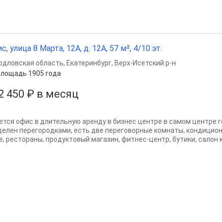
с, улица 8 Марта, 12А, д. 12А, 57 м², 4/10 эт.
рдловская область
,
Екатеринбург
,
Верх-Исетский р-н
лощадь 1905 года
2 450 ₽ в месяц
ется офис в длительную аренду в бизнес центре в самом центре 
делен перегородками, есть две переговорные комнаты, кондицион
е, рестораны, продуктовый магазин, фитнес-центр, бутики, салон к