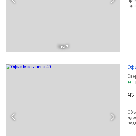
пря
здан
1
из 7
Офи
Све
П
92
Объ
адр
под