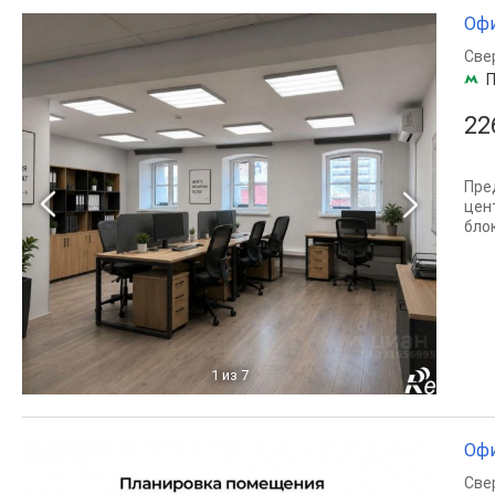
Офи
Све
П
22
Пре
цен
бло
1
из 7
Офи
Све