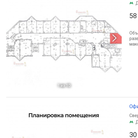
58
Объ
раз
мак
1
из 10
Офи
Све
30