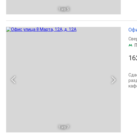
1
из 5
Офи
Све
П
16
Сда
раз
каф
1
из 7