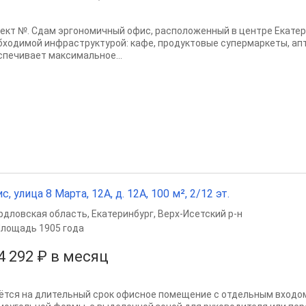
ект №. Сдам эргономичный офис, расположенный в центре Екатер
бходимой инфраструктурой: кафе, продуктовые супермаркеты, апт
спечивает максимальное...
с, улица 8 Марта, 12А, д. 12А, 100 м², 2/12 эт.
рдловская область
,
Екатеринбург
,
Верх-Исетский р-н
лощадь 1905 года
4 292 ₽ в месяц
ётся на длительный срок офисное помещение с отдельным входом