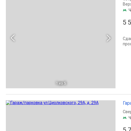
Вер
Ч
5 
Сда
про
1
из 5
Гар
Све
Ч
5 