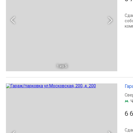
Сдам
соб
ком
1
из 5
Гар
Све
Ч
6 
Сда