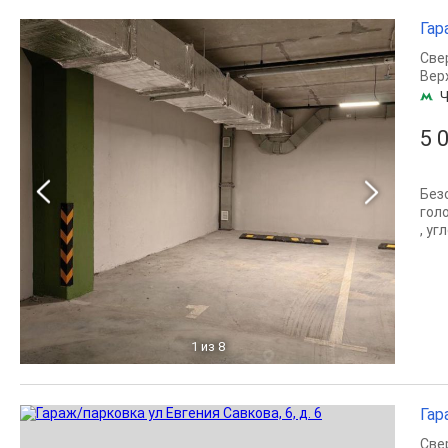
Гар
Све
Вер
Ч
5 
Без
гол
, уг
1
из 8
Гар
Све