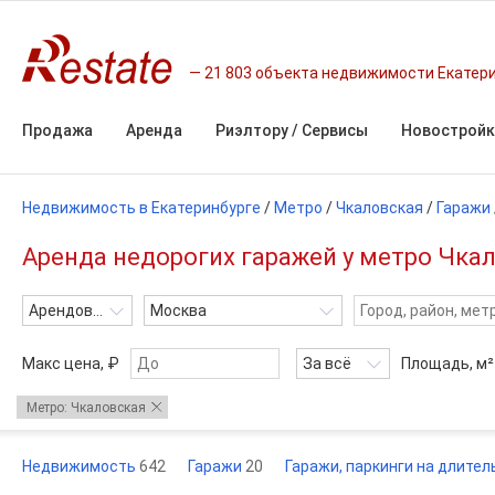
21 803 объекта недвижимости Екатер
Продажа
Аренда
Риэлтору / Сервисы
Новостройк
Недвижимость в Екатеринбурге
/
Метро
/
Чкаловская
/
Гаражи
Аренда недорогих гаражей у метро Чка
Арендовать
Москва
Макс цена, ₽
За всё
Площадь,
м²
Метро: Чкаловская
Недвижимость
642
Гаражи
20
Гаражи, паркинги на длите