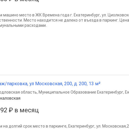
 машино место в ЖК Времена года г. Екатеринбург, ул. Циолковског
ственности. Место находится не далеко от въезда в паркинг. Цен
мунальными расходами.
аж/парковка, ул Московская, 200, д. 200, 13 м²
рдловская область
,
Муниципальное Образование Екатеринбург
,
Е
каловская
692 ₽ в месяц
м на долгий срок место в паркинге, Екатеринбург, ул. Московская,