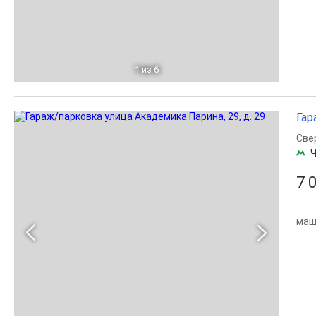
1
из 6
Гар
Све
Ч
7 
маш