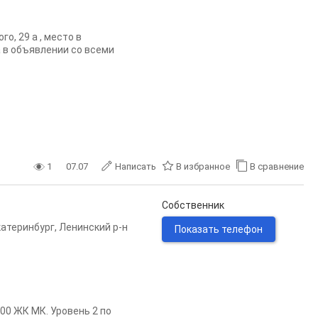
о, 29 а , место в
а в объявлении со всеми
1
07.07
Написать
В избранное
В сравнение
Собственник
катеринбург
,
Ленинский р-н
Показать телефон
200 ЖК МК. Уровень 2 по