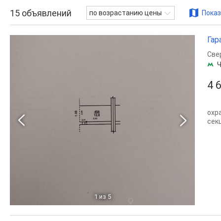
15
объявлений
по возрастанию цены
Показ
Гар
Све
Ч
4 
охр
сек
1
из 5