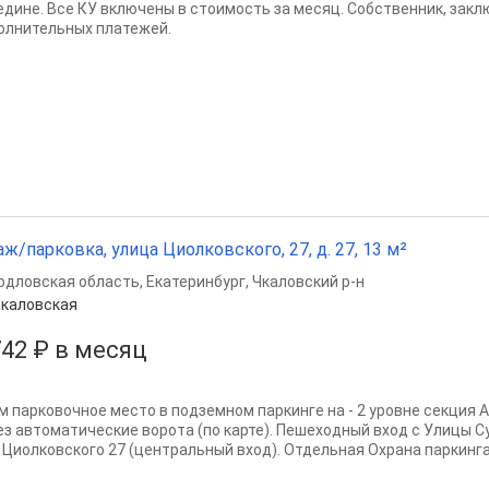
едине. Все КУ включены в стоимость за месяц. Собственник, закл
олнительных платежей.
аж/парковка, улица Циолковского, 27, д. 27, 13 м²
рдловская область
,
Екатеринбург
,
Чкаловский р-н
каловская
742 ₽ в месяц
м парковочное место в подземном паркинге на - 2 уровне секция А 
ез автоматические ворота (по карте). Пешеходный вход с Улицы С
 Циолковского 27 (центральный вход). Отдельная Охрана паркинга