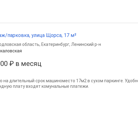
аж/парковка, улица Щорса, 17 м²
рдловская область
,
Екатеринбург
,
Ленинский р-н
каловская
000 ₽ в месяц
ю на длительный срок машиноместо 17м2 в сухом паркинге. Удобн
ндную плату входят комунальные платежи.