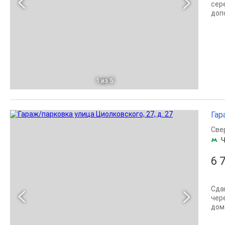
сер
доп
1
из 5
Гар
Све
Ч
6 
Сда
чер
дом