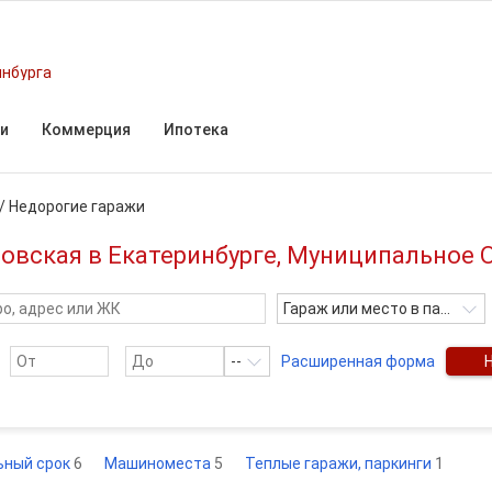
инбурга
и
Коммерция
Ипотека
/
Недорогие гаражи
ловская в Екатеринбурге, Муниципальное 
Гараж или место в паркинге
--
Расширенная форма
льный срок
6
Машиноместа
5
Теплые гаражи, паркинги
1