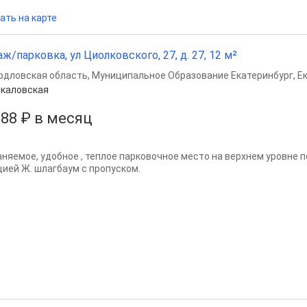
ать на карте
аж/парковка, ул Циолковского, 27, д. 27, 12 м²
рдловская область
,
Муниципальное Образование Екатеринбург
,
Е
каловская
688 ₽ в месяц
аняемое, удобное , теплое парковочное место на верхнем уровне 
цией Ж. шлагбаум с пропуском.