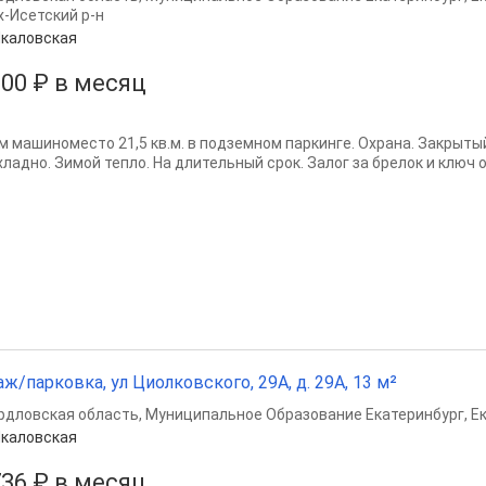
х-Исетский р-н
каловская
500 ₽ в месяц
м машиноместо 21,5 кв.м. в подземном паркинге. Охрана. Закрытый
хладно. Зимой тепло. На длительный срок. Залог за брелок и ключ 
аж/парковка, ул Циолковского, 29А, д. 29А, 13 м²
рдловская область
,
Муниципальное Образование Екатеринбург
,
Е
каловская
736 ₽ в месяц