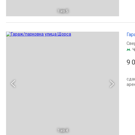
1
из 5
Гар
Све
Ч
9 
сда
аре
1
из 4