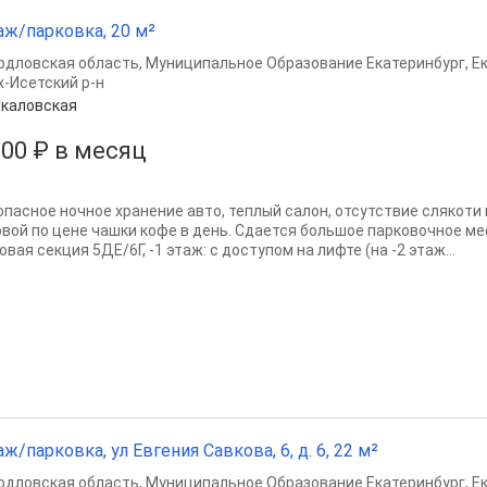
аж/парковка, 20 м²
рдловская область
,
Муниципальное Образование Екатеринбург
,
Е
х-Исетский р-н
каловская
000 ₽ в месяц
опасное ночное хранение авто, теплый салон, отсутствие слякоти 
овой по цене чашки кофе в день. Сдается большое парковочное м
ловая секция 5ДЕ/6Г, -1 этаж: с доступом на лифте (на -2 этаж...
аж/парковка, ул Евгения Савкова, 6, д. 6, 22 м²
рдловская область
,
Муниципальное Образование Екатеринбург
,
Е